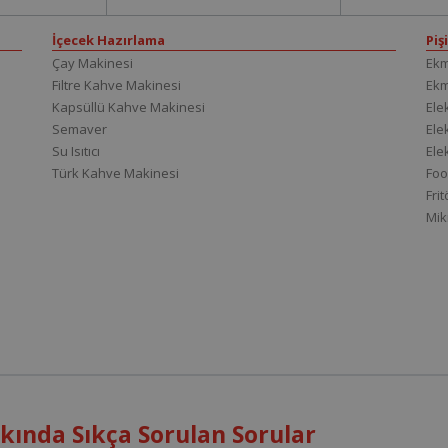
İçecek Hazırlama
Piş
Çay Makinesi
Ekm
Filtre Kahve Makinesi
Ek
Kapsüllü Kahve Makinesi
Elek
Semaver
Elek
Su Isıtıcı
Ele
Türk Kahve Makinesi
Foo
Fri
Mik
ında Sıkça Sorulan Sorular