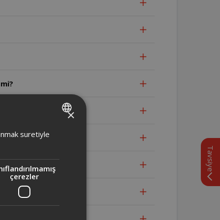
 mi?
lmamalıdır?
×
TURKISH
lanmak suretiyle
ENGLISH
Tavsiye
nıflandırılmamış
çerezler
ilir?