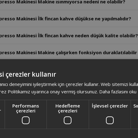
esso Makinesi Makine ısınmıyorsa nedeni ne olabilir?
esso Makinesi İlk fincan kahve düşükse ne yapılmalıdır?
sso Makinesi İlk fincan kahve neden düşük kalite olabilir?
sso Makinesi Makine çalışırken fonksiyon duraklatılabilir
esso Makinesi Cihaz neden ısı kaynaklarının yakınına konu
i çerezler kullanır
anıcı deneyimini iyileştirmek için çerezler kullanır. Web sitemizi kul
esso Makinesi Cihaz neden topraklı prize takılmalıdır?
ez Politikamız uyarınca onay vermiş olursunuz.
Daha fazlasını oku
esso Makinesi Süt köpüğü miktarı nasıl ayarlanır?
Performans
Hedefleme
İşlevsel çerezler
Sı
r
çerezleri
çerezleri
esso Makinesi Süt haznesi çubuğu nasıl temizlenir?
esso Makinesi Süt haznesi kaç saat buzdolabında saklanab