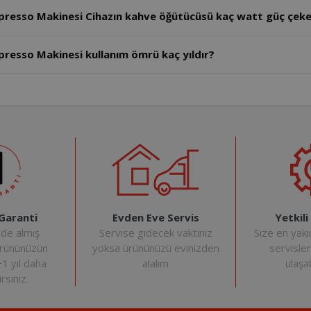
resso Makinesi Cihazın kahve öğütücüsü kaç watt güç çeke
esso Makinesi kullanım ömrü kaç yıldır?
Evden Eve Servis
Yetkili
 Garanti
Servise gidecek vaktiniz
Size en yakı
nde almış
yoksa ürününüzü evinizden
servisle
ürününüzün
alalım
ulaşab
+1 yıl daha
rsiniz.