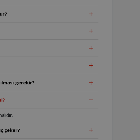
ur?
ılması gerekir?
mi?
lıdır.
ç çeker?