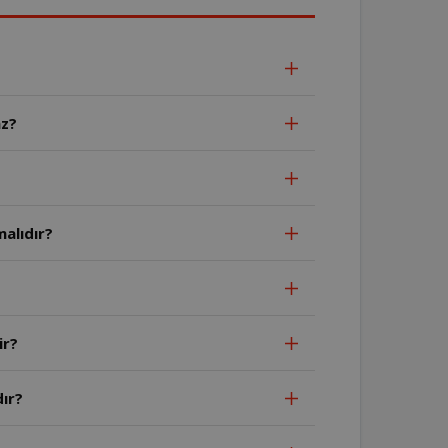
az?
alıdır?
ir?
ır?