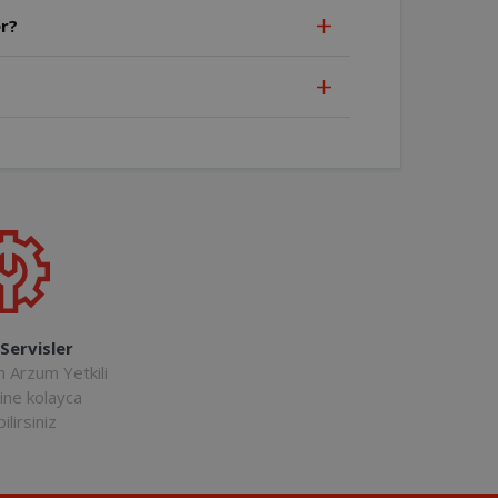
r?
 Servisler
n Arzum Yetkili
rine kolayca
ilirsiniz