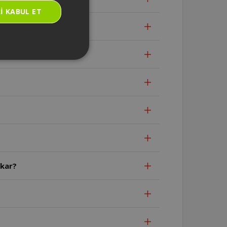
I KABUL ET
?
ıkar?