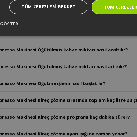
TÜM ÇEREZLERI REDDET
TÜM ÇEREZLER
resso Makinesi Demleme ünitesi ne zaman temizlenmelidir
 GÖSTER
esso Makinesi Öğütme ayarı programı nasıl açılır?
esso Makinesi Öğütülmüş kahve miktarı nasıl azaltılır?
sso Makinesi Öğütülmüş kahve miktarı nasıl artırılır?
sso Makinesi Öğütme işlemi nasıl başlatılır?
esso Makinesi Kireç çözme sırasında toplam kaç litre su ç
resso Makinesi Kireç çözme programı kaç dakika sürer?
esso Makinesi Kireç çözme uyarı ışığı ne zaman yanar?