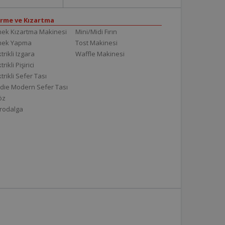
irme ve Kızartma
ek Kızartma Makinesi
Mini/Midi Fırın
mek Yapma
Tost Makinesi
trikli Izgara
Waffle Makinesi
trikli Pişirici
ktrikli Sefer Tası
die Modern Sefer Tası
töz
rodalga