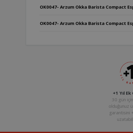
OK0047- Arzum Okka Barista Compact Esp
OK0047- Arzum Okka Barista Compact Espr
+1 Yıl Ek
30 gün içi
olduğunuz 
garantisini 
uzatabili