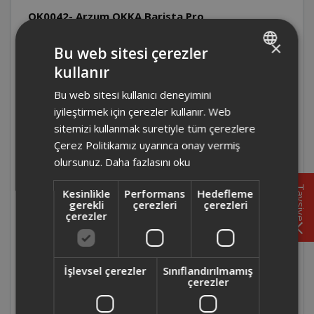
OK0042- Arzum OKKA Barista Pro
Otomatik Espresso Makinesi kahve miktarı
×
nasıl artırılır?
Bu web sitesi çerezler
kullanır
TURKISH
OK0042- Arzum OKKA Barista Pro
Bu web sitesi kullanıcı deneyimini
ENGLISH
Otomatik Espresso Makinesi damlama
iyileştirmek için çerezler kullanır. Web
tepsisi nasıl temizlenmektedir?
sitemizi kullanmak suretiyle tüm çerezlere
Çerez Politikamız uyarınca onay vermiş
OK0042- Arzum OKKA Barista Pro
olursunuz.
Daha fazlasını oku
Otomatik Espresso Makinesi kahve miktarı
nasıl azaltılır?
Tavsiye
Kesinlikle
Performans
Hedefleme
gerekli
çerezleri
çerezleri
çerezler
OK0042- Arzum OKKA Barista Pro
Otomatik Espresso Makinesinde ön ısıtma
uyarı sembolü ne işe yaramaktadır?
İşlevsel çerezler
Sınıflandırılmamış
çerezler
OK0042- Arzum OKKA Barista Pro
Otomatik Espresso Makinesinde öğütme