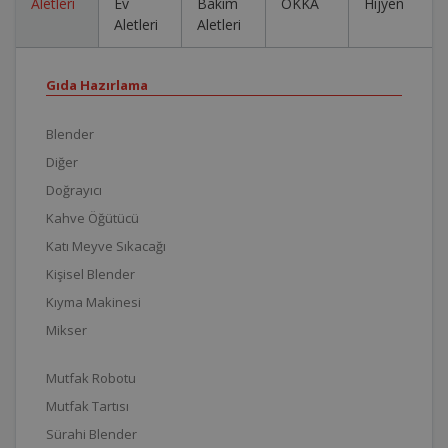
Aletleri
Ev
Bakım
OKKA
Hijyen
Aletleri
Aletleri
Gıda Hazırlama
Blender
Diğer
Doğrayıcı
Kahve Öğütücü
Katı Meyve Sıkacağı
Kişisel Blender
Kıyma Makinesi
Mikser
Mutfak Robotu
Mutfak Tartısı
Sürahi Blender