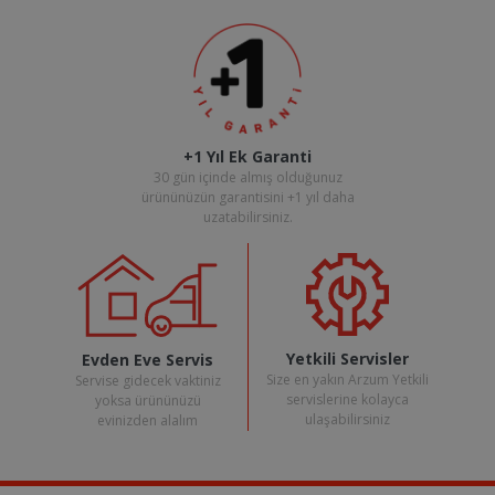
+1 Yıl Ek Garanti
30 gün içinde almış olduğunuz
ürününüzün garantisini +1 yıl daha
uzatabilirsiniz.
Yetkili Servisler
Evden Eve Servis
Size en yakın Arzum Yetkili
Servise gidecek vaktiniz
servislerine kolayca
yoksa ürününüzü
ulaşabilirsiniz
evinizden alalım