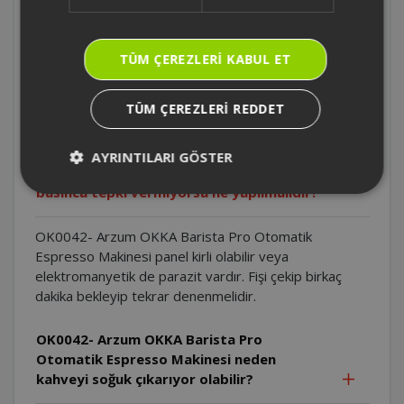
ayarları ne işe yaramaktadır?
TÜM ÇEREZLERI KABUL ET
OK0042- Arzum OKKA Barista Pro
Otomatik Espresso Makinesi süt haznesi
içindeki süt ne kadar süre saklanabilir?
TÜM ÇEREZLERI REDDET
OK0042- Arzum OKKA Barista Pro
AYRINTILARI GÖSTER
Otomatik Espresso Makinesi panel tuşları
basınca tepki vermiyorsa ne yapılmalıdır?
OK0042- Arzum OKKA Barista Pro Otomatik
Espresso Makinesi panel kirli olabilir veya
elektromanyetik de parazit vardır. Fişi çekip birkaç
dakika bekleyip tekrar denenmelidir.
OK0042- Arzum OKKA Barista Pro
Otomatik Espresso Makinesi neden
kahveyi soğuk çıkarıyor olabilir?