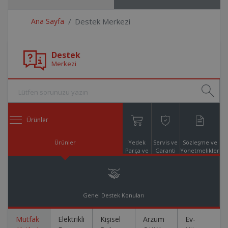
Ana Sayfa
Destek Merkezi
Destek
Merkezi
Ürünler
Ürünler
Yedek
Servis ve
Sözleşme ve
Parça ve
Garanti
Yönetmelikler
Aksesuar
Online
Alışveriş
Genel Destek Konuları
Mutfak
Elektrikli
Kişisel
Arzum
Ev-