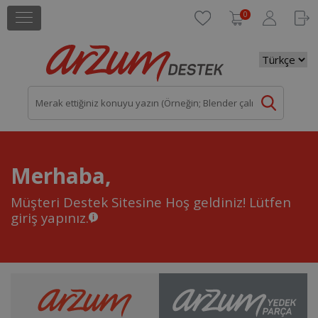
0
Merhaba,
Müşteri Destek Sitesine Hoş geldiniz!
Lütfen
giriş yapınız.