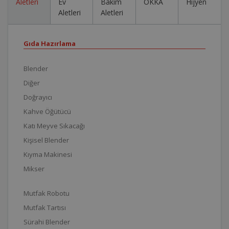
Aletleri
Ev
Bakım
OKKA
Hijyen
Aletleri
Aletleri
Gıda Hazırlama
Blender
Diğer
Doğrayıcı
Kahve Öğütücü
Katı Meyve Sıkacağı
Kişisel Blender
Kıyma Makinesi
Mikser
Mutfak Robotu
Mutfak Tartısı
Sürahi Blender