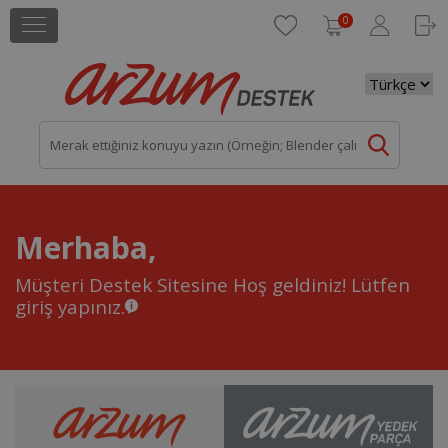
0
Merhaba,
Müşteri Destek Sitesine Hoş geldiniz!
Lütfen
giriş yapınız.