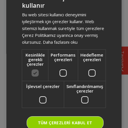
OK0040 - Arzum Okka Elite Türk Kahvesi
kullanır
TURKISH
Makinesi ile birlikte ölçek kaşığı geliyor
Bu web sitesi kullanıcı deneyimini
ENGLISH
mu?
iyileştirmek için çerezler kullanır. Web
sitemizi kullanmak suretiyle tüm çerezlere
OK0040 - Arzum Okka Elite Türk Kahvesi
Çerez Politikamız uyarınca onay vermiş
Makinesi enerji tüketimi ne kadardır?
olursunuz.
Daha fazlasını oku
Tavsiye
OK0040 - Arzum Okka Elite Türk Kahvesi
Kesinlikle
Performans
Hedefleme
gerekli
çerezleri
çerezleri
Makinesi' nde cihazın dış yüzeyinde ısınma
çerezler
olur mu?
OK0040 - Arzum Okka Elite Türk Kahvesi
İşlevsel çerezler
Sınıflandırılmamış
Makinesi' nde ışıklı uyarı sistemi nasıl
çerezler
çalışır?
OK0040 - Arzum Okka Elite Türk Kahvesi
Makinesi kablosu çıkarılabiliyor mudur?
TÜM ÇEREZLERI KABUL ET