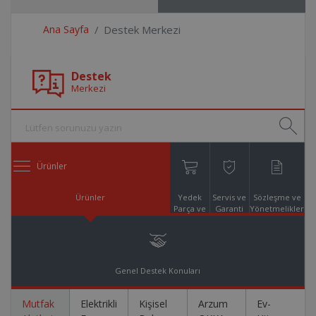
Ana Sayfa
Destek Merkezi
Destek
Merkezi
Ürünler
Ürünler
Yedek
Servis ve
Sözleşme ve
Parça ve
Garanti
Yönetmelikler
Aksesuar
Online
Alışveriş
Genel Destek Konuları
Mutfak
Elektrikli
Kişisel
Arzum
Ev-