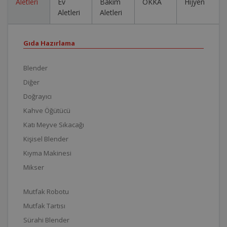
Aletleri
Ev
Bakım
OKKA
Hijyen
Aletleri
Aletleri
Gıda Hazırlama
Blender
Diğer
Doğrayıcı
Kahve Öğütücü
Katı Meyve Sıkacağı
Kişisel Blender
Kıyma Makinesi
Mikser
Mutfak Robotu
Mutfak Tartısı
Sürahi Blender