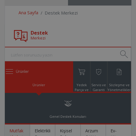
Ana Sayfa
Destek Merkezi
Destek
Merkezi
Ürünler
Ürünler
Yedek
Servis ve
Sözleşme ve
Parça ve
Garanti
Yönetmelikler
Aksesuar
Online
Alışveriş
Genel Destek Konuları
Mutfak
Elektrikli
Kişisel
Arzum
Ev-