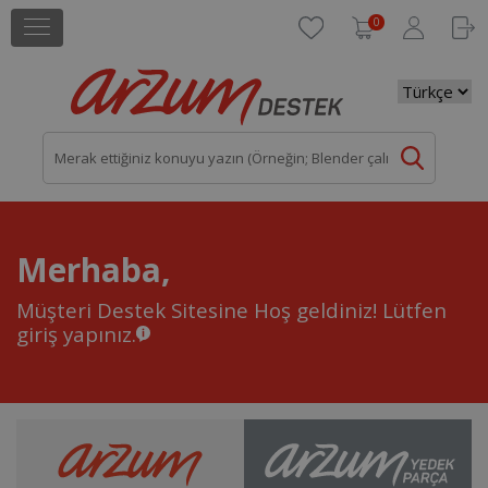
0
Merhaba,
Müşteri Destek Sitesine Hoş geldiniz!
Lütfen
giriş yapınız.