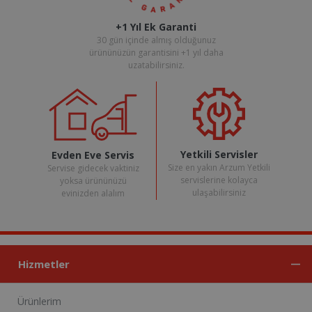
+1 Yıl Ek Garanti
30 gün içinde almış olduğunuz
ürününüzün garantisini +1 yıl daha
uzatabilirsiniz.
Yetkili Servisler
Evden Eve Servis
Size en yakın Arzum Yetkili
Servise gidecek vaktiniz
servislerine kolayca
yoksa ürününüzü
ulaşabilirsiniz
evinizden alalım
Hizmetler
Ürünlerim