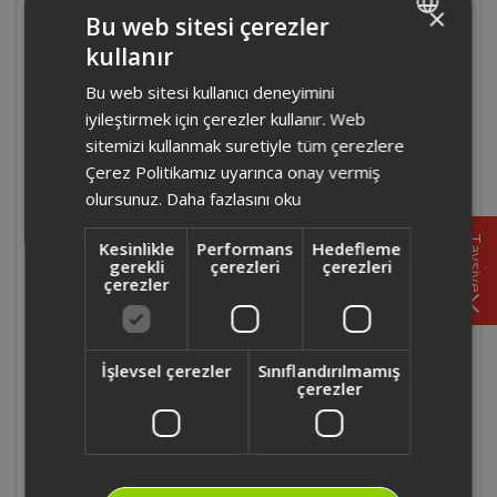
×
Bu web sitesi çerezler
Makinesi yurt dışında kullanılır mı?
kullanır
TURKISH
OK0040 - Arzum Okka Elite Türk Kahvesi
Bu web sitesi kullanıcı deneyimini
ENGLISH
Makinesi ile birlikte ölçek kaşığı geliyor
iyileştirmek için çerezler kullanır. Web
mu?
sitemizi kullanmak suretiyle tüm çerezlere
Çerez Politikamız uyarınca onay vermiş
OK0040 - Arzum Okka Elite Türk Kahvesi
olursunuz.
Daha fazlasını oku
Makinesi enerji tüketimi ne kadardır?
Tavsiye
Kesinlikle
Performans
Hedefleme
gerekli
çerezleri
çerezleri
OK0040 - Arzum Okka Elite Türk Kahvesi
çerezler
Makinesi' nde cihazın dış yüzeyinde ısınma
olur mu?
İşlevsel çerezler
Sınıflandırılmamış
çerezler
OK0040 - Arzum Okka Elite Türk Kahvesi
Makinesi' nde ışıklı uyarı sistemi nasıl
çalışır?