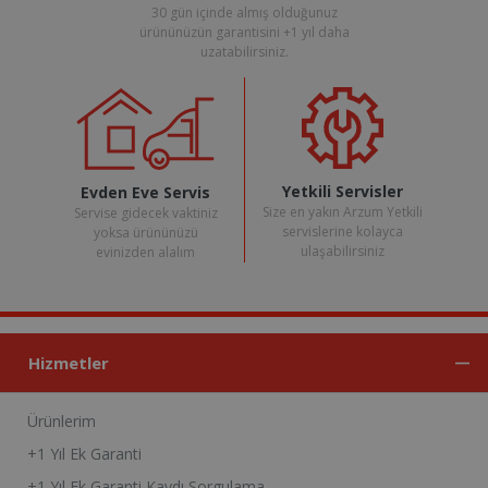
30 gün içinde almış olduğunuz
ürününüzün garantisini +1 yıl daha
uzatabilirsiniz.
Yetkili Servisler
Evden Eve Servis
Size en yakın Arzum Yetkili
Servise gidecek vaktiniz
servislerine kolayca
yoksa ürününüzü
ulaşabilirsiniz
evinizden alalım
Hizmetler
Ürünlerim
+1 Yıl Ek Garanti
+1 Yıl Ek Garanti Kaydı Sorgulama