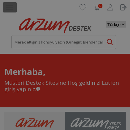
0
Merhaba,
Müşteri Destek Sitesine Hoş geldiniz!
Lütfen
giriş yapınız.