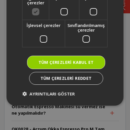
çerezler
OK0028 - Arzum Okka Espresso Pro M Tam
Otomatik Espresso Makinesi'nde kırmızı
İşlevsel çerezler
Sınıflandırılmamış
ışık neden sürekli yanmaktadır?
çerezler
OK0028 - Arzum Okka Espresso Pro M Tam
Otomatik Espresso Makinesi yeterince
köpük yapmıyor ise sebebi nedir?
TÜM ÇEREZLERI KABUL ET
OK0028 - Arzum Okka Espresso Pro M Tam
Otomatik Espresso Makinesi süt vermez
TÜM ÇEREZLERI REDDET
ise ne yapılmalıdır?
AYRINTILARI GÖSTER
OK0028 - Arzum Okka Espresso Pro M Tam
Otomatik Espresso Makinesi su vermez ise
ne yapılmalıdır?
OK0028 - Arzum Okka Espresso Pro M Tam