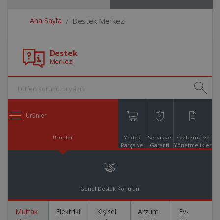
Ana Sayfa
Destek Merkezi
Destek
Merkezi
Ürünler
Ürünler
Yedek
Servis ve
Sözleşme ve
Parça ve
Garanti
Yönetmelikler
Aksesuar
Online
Alışveriş
Genel Destek Konuları
Mutfak
Elektrikli
Kişisel
Arzum
Ev-