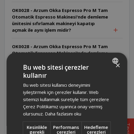
OK0028 - Arzum Okka Espresso Pro M Tam
Otomatik Espresso Makinesi'nde demleme
ünitesini sıfırlamak makineyi kapatıp
açmak ile aynı işlem midir?
OK0028 - Arzum Okka Espresso Pro M Tam
Otomatik Espresso Makinesi'nde demleme
ünitesi sıkışmış ise ne yapılmalıdır?
×
Bu web sitesi çerezler
kullanır
OK0028 - Arzum Okka Espresso Pro M Tam
TURKISH
Otomatik Espresso Makinesi'nde demleme
Bu web sitesi kullanıcı deneyimini
ENGLISH
ünitesi çıkartılıp takıldıktan sonra kırmızı
iyileştirmek için çerezler kullanır. Web
ışık hala yanıyor ise ne yapılmalıdır?
sitemizi kullanmak suretiyle tüm çerezlere
Çerez Politikamız uyarınca onay vermiş
OK0028 - Arzum Okka Espresso Pro M Tam
olursunuz.
Daha fazlasını oku
Otomatik Espresso Makinesi'nde demleme
ünitesi bloke olduğunda hangi düğmeye
Tavsiye
Kesinlikle
Performans
Hedefleme
basılmalıdır?
gerekli
çerezleri
çerezleri