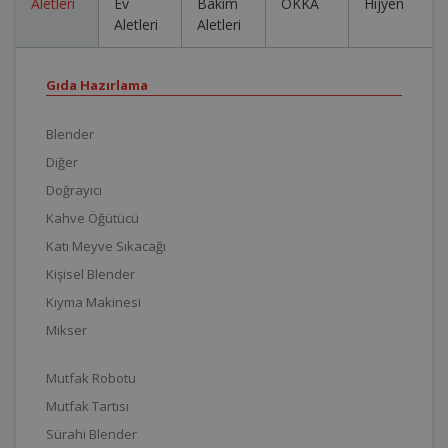
Aletleri
Ev
Bakım
OKKA
Hijyen
Aletleri
Aletleri
Gıda Hazırlama
Blender
Diğer
Doğrayıcı
Kahve Öğütücü
Katı Meyve Sıkacağı
Kişisel Blender
Kıyma Makinesi
Mikser
Mutfak Robotu
Mutfak Tartısı
Sürahi Blender