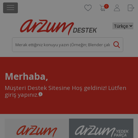
0
Merhaba,
Müşteri Destek Sitesine Hoş geldiniz!
Lütfen
giriş yapınız.