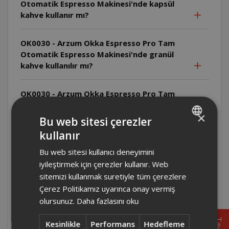
Otomatik Espresso Makinesi'nde kapsül
kahve kullanır mı?
OK0030 - Arzum Okka Espresso Pro Tam
Otomatik Espresso Makinesi'nde granül
kahve kullanılır mı?
OK0030 - Arzum Okka Espresso Pro Tam
Otomatik Espresso Makinesi Türk kahvesi
×
yapar mı?
Bu web sitesi çerezler
kullanır
TURKISH
OK0030 - Arzum Okka Espresso Pro Tam
Bu web sitesi kullanıcı deneyimini
ENGLISH
Otomatik Espresso Makinesi filtre kahve
iyileştirmek için çerezler kullanır. Web
yapar mı?
sitemizi kullanmak suretiyle tüm çerezlere
Çerez Politikamız uyarınca onay vermiş
OK0030- Arzum - OKKA Espresso Pro Tam
olursunuz.
Daha fazlasını oku
Otomatik Espresso Makinesi'nin fincan
ısıtma özelliği var mıdır?
Kesinlikle
Performans
Hedefleme