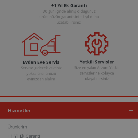
+1 Yıl Ek Garanti
30 gün içinde almış olduğunuz
ürününüzün garantisini +1 yıl daha
uzatabilirsiniz.
Yetkili Servisler
Evden Eve Servis
Size en yakın Arzum Yetkili
Servise gidecek vaktiniz
servislerine kolayca
yoksa ürününüzü
ulaşabilirsiniz
evinizden alalım
Hizmetler
Ürünlerim
+1 Yıl Ek Garanti