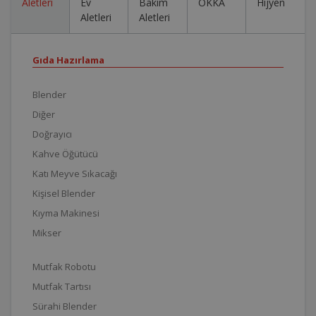
Aletleri
Ev
Bakım
OKKA
Hijyen
Aletleri
Aletleri
Gıda Hazırlama
Blender
Diğer
Doğrayıcı
Kahve Öğütücü
Katı Meyve Sıkacağı
Kişisel Blender
Kıyma Makinesi
Mikser
Mutfak Robotu
Mutfak Tartısı
Sürahi Blender