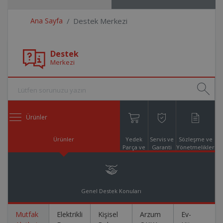
Ana Sayfa
Destek Merkezi
Destek
Merkezi
Ürünler
Ürünler
Yedek
Servis ve
Sözleşme ve
Parça ve
Garanti
Yönetmelikler
Aksesuar
Online
Alışveriş
Genel Destek Konuları
Mutfak
Elektrikli
Kişisel
Arzum
Ev-