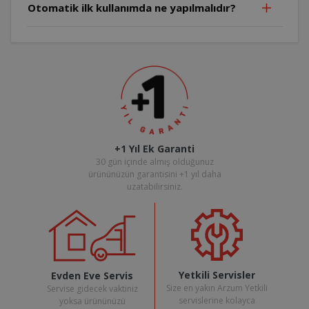
Otomatik ilk kullanımda ne yapılmalıdır?
+1 Yıl Ek Garanti
30 gün içinde almış olduğunuz
ürününüzün garantisini +1 yıl daha
uzatabilirsiniz.
Yetkili Servisler
Evden Eve Servis
Size en yakın Arzum Yetkili
Servise gidecek vaktiniz
servislerine kolayca
yoksa ürününüzü