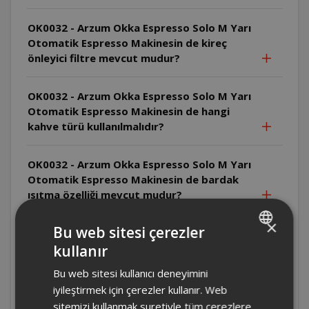
OK0032 - Arzum Okka Espresso Solo M Yarı
Otomatik Espresso Makinesin de kireç
önleyici filtre mevcut mudur?
OK0032 - Arzum Okka Espresso Solo M Yarı
Otomatik Espresso Makinesin de hangi
kahve türü kullanılmalıdır?
OK0032 - Arzum Okka Espresso Solo M Yarı
Otomatik Espresso Makinesin de bardak
ısıtma özelliği mevcut mudur?
×
Bu web sitesi çerezler
OK0032 - Arzum Okka Espresso Solo M Yarı
Otomatik Espresso Makinesi süt
kullanır
TURKISH
haznesinin kapasitesi nedir?
Bu web sitesi kullanıcı deneyimini
ENGLISH
iyileştirmek için çerezler kullanır. Web
Ürünü ilk kullanımda sorunsuz deneyimlenir
sitemizi kullanmak suretiyle tüm çerezlere