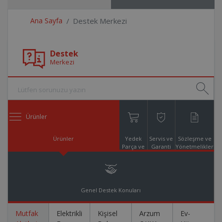
Ana Sayfa
Destek Merkezi
Destek
Merkezi
Ürünler
Ürünler
Yedek
Servis ve
Sözleşme ve
Parça ve
Garanti
Yönetmelikler
Aksesuar
Online
Alışveriş
Genel Destek Konuları
Mutfak
Elektrikli
Kişisel
Arzum
Ev-