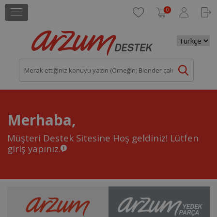
0
Merhaba,
Müşteri Destek Sitesine Hoş geldiniz!
Lütfen
giriş yapınız.