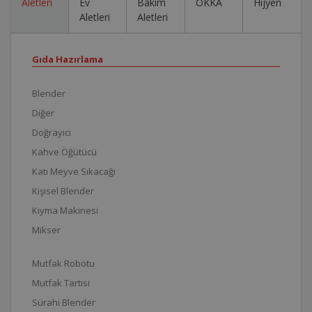
Aletleri
Ev
Bakım
OKKA
Hijyen
Aletleri
Aletleri
Gıda Hazırlama
Blender
Diğer
Doğrayıcı
Kahve Öğütücü
Katı Meyve Sıkacağı
Kişisel Blender
Kıyma Makinesi
Mikser
Mutfak Robotu
Mutfak Tartısı
Sürahi Blender