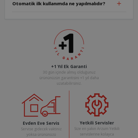
Otomatik ilk kullanımda ne yapılmalıdır?
+1 Yıl Ek Garanti
30 gün içinde almış olduğunuz
ürününüzün garantisini +1 yıl daha
uzatabilirsiniz.
Yetkili Servisler
Evden Eve Servis
Size en yakın Arzum Yetkili
Servise gidecek vaktiniz
servislerine kolayca
yoksa ürününüzü