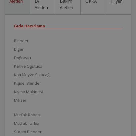
Aletleri
Ev
Bakım
OKKA
Hijyen
Aletleri
Aletleri
Gıda Hazırlama
Blender
Diğer
Doğrayıcı
Kahve Öğütücü
Katı Meyve Sıkacağı
Kişisel Blender
Kıyma Makinesi
Mikser
Mutfak Robotu
Mutfak Tartısı
Sürahi Blender