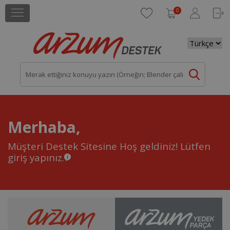
0
Merhaba,
Müşteri Destek Sitesine Hoş geldiniz!
Lütfen
giriş yapınız.