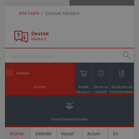
Ana Sayfa
Destek Merkezi
Destek
Merkezi
Ürünler
Ürünler
Yedek
Servis ve
Sözleşme ve
Parça ve
Garanti
Yönetmelikler
Aksesuar
Online
Alışveriş
Genel Destek Konuları
Mutfak
Elektrikli
Kişisel
Arzum
Ev-