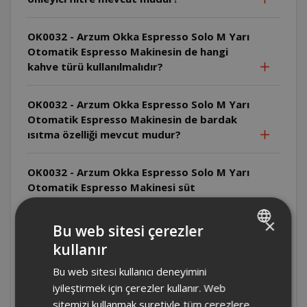
OK0032 - Arzum Okka Espresso Solo M Yarı
Otomatik Espresso Makinesin de hangi
kahve türü kullanılmalıdır?
OK0032 - Arzum Okka Espresso Solo M Yarı
Otomatik Espresso Makinesin de bardak
ısıtma özelliği mevcut mudur?
OK0032 - Arzum Okka Espresso Solo M Yarı
Otomatik Espresso Makinesi süt
haznesinin kapasitesi nedir?
×
Bu web sitesi çerezler
Ürünü ilk kullanımda sorunsuz deneyimlenir
kullanır
TURKISH
iken, ikinci kullanımda kahveyi ısıtmıyor.Bu
durum neden yaşanabilir?
Bu web sitesi kullanıcı deneyimini
ENGLISH
iyileştirmek için çerezler kullanır. Web
sitemizi kullanmak suretiyle tüm çerezlere