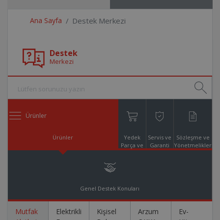
Ana Sayfa
Destek Merkezi
Destek
Merkezi
Ürünler
Ürünler
Yedek
Servis ve
Sözleşme ve
Parça ve
Garanti
Yönetmelikler
Aksesuar
Online
Alışveriş
Genel Destek Konuları
Mutfak
Elektrikli
Kişisel
Arzum
Ev-