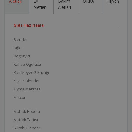
Aletleri
Ev
Bakım
OKKA
Hijyen
Aletleri
Aletleri
Gıda Hazırlama
Blender
Diğer
Doğrayıcı
Kahve Öğütücü
Katı Meyve Sıkacağı
Kişisel Blender
Kıyma Makinesi
Mikser
Mutfak Robotu
Mutfak Tartısı
Sürahi Blender