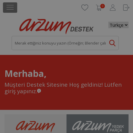
0
Merhaba,
Müşteri Destek Sitesine Hoş geldiniz!
Lütfen
giriş yapınız.