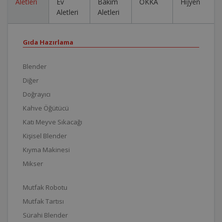
Aletleri
Ev
Bakım
OKKA
Hijyen
Aletleri
Aletleri
Gıda Hazırlama
Blender
Diğer
Doğrayıcı
Kahve Öğütücü
Katı Meyve Sıkacağı
Kişisel Blender
Kıyma Makinesi
Mikser
Mutfak Robotu
Mutfak Tartısı
Sürahi Blender