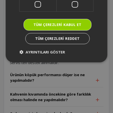
Cezve yuvasında olmasına rağmen ürünün
cezve yok ışığı sürekli yanıyor ise ne
yapılmalıdır?
TÜM ÇEREZLERI KABUL ET
Su haznesi dolu olmasına rağmen ürünün su
yok ışığı sürekli yanıyor ise ne yapılmalıdır?
TÜM ÇEREZLERI REDDET
Su haznesini yuvasından çıkartılır. Su haznesinin dışını
ve su haznesinin yuvasını kuru bir bezle silerek tekrar
AYRINTILARI GÖSTER
denenir. Eğer sorun çözülmedi ise Arzum Yetkili
Servis'ten destek alınmalıdır.
Ürünün köpük performansı düşer ise ne
yapılmalıdır?
Kahvenin kıvamında öncekine göre farklılık
olması halinde ne yapılmalıdır?