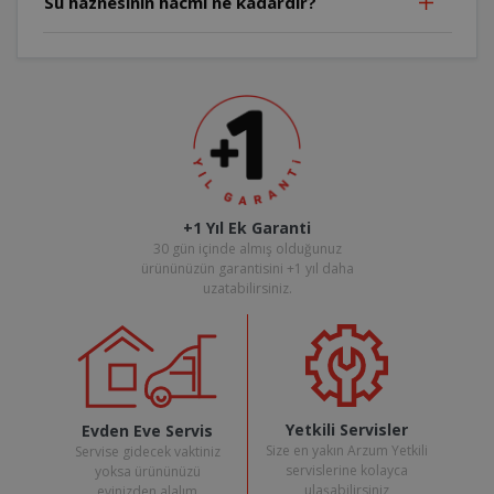
Su haznesinin hacmi ne kadardır?
+1 Yıl Ek Garanti
30 gün içinde almış olduğunuz
ürününüzün garantisini +1 yıl daha
uzatabilirsiniz.
Yetkili Servisler
Evden Eve Servis
Size en yakın Arzum Yetkili
Servise gidecek vaktiniz
servislerine kolayca
yoksa ürününüzü
ulaşabilirsiniz
evinizden alalım