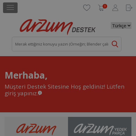
0
Merhaba,
Müşteri Destek Sitesine Hoş geldiniz!
Lütfen
giriş yapınız.