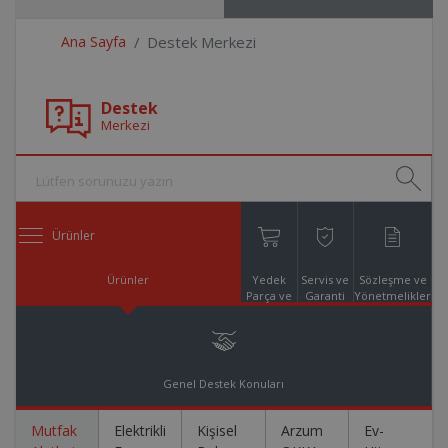
Ana Sayfa
Destek Merkezi
Destek
Merkezi
Ürünler
Ürünler
Yedek
Servis ve
Sözleşme ve
Parça ve
Garanti
Yönetmelikler
Aksesuar
Online
Alışveriş
Genel Destek Konuları
Mutfak
Elektrikli
Kişisel
Arzum
Ev-