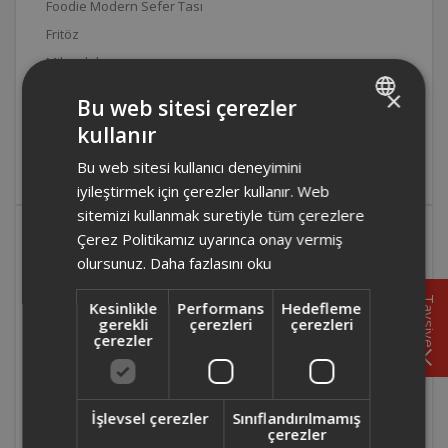
Foodie Modern Sefer Tası
Fritöz
Mikrodalga
×
Bu web sitesi çerezler
Mini/Midi Fırın
kullanır
TURKISH
Tost Makinesi
Bu web sitesi kullanıcı deneyimini
Waffle Makinesi
ENGLISH
iyileştirmek için çerezler kullanır. Web
sitemizi kullanmak suretiyle tüm çerezlere
OKKA Grandio Bold Hakkında
Çerez Politikamız uyarınca onay vermiş
Sıkça Sorulan Sorular
olursunuz.
Daha fazlasını oku
Tavsiye
Kesinlikle
Performans
Hedefleme
gerekli
çerezleri
çerezleri
Cezveler nasıl temizlenir?
çerezler
Kahve fincanı tam olarak dolmuyor ise ne
yapılmalıdır?
İşlevsel çerezler
Sınıflandırılmamış
çerezler