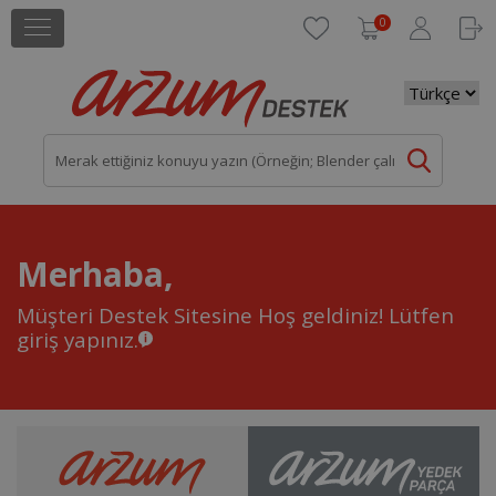
0
Merhaba,
Müşteri Destek Sitesine Hoş geldiniz!
Lütfen
giriş yapınız.