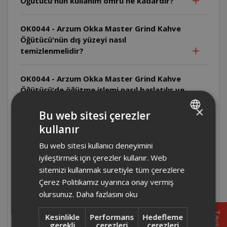
Öğütücü'nün kullanım ömrü ne kadardır?
OK0044 - Arzum Okka Master Grind Kahve
Öğütücü'nün dış yüzeyi nasıl
temizlenmelidir?
OK0044 - Arzum Okka Master Grind Kahve
Öğütücü'de öğütme işlemi nasıl başlatılır ve
durdurulur?
×
Bu web sitesi çerezler
kullanır
OK0044 - Arzum Okka Master Grind Kahve
TURKISH
Öğütücü'de öğütme diski nasıl temizlenir?
Bu web sitesi kullanıcı deneyimini
ENGLISH
iyileştirmek için çerezler kullanır. Web
OK0044 - Arzum Okka Master Grind Kahve
sitemizi kullanmak suretiyle tüm çerezlere
Öğütücü'de öğütme ayarı nasıl yapılır?
Çerez Politikamız uyarınca onay vermiş
olursunuz.
Daha fazlasını oku
OK0044 - Arzum Okka Master Grind Kahve
Tavsiye
Kesinlikle
Performans
Hedefleme
Öğütücü'de manuel öğütme nasıl yapılır?
gerekli
çerezleri
çerezleri