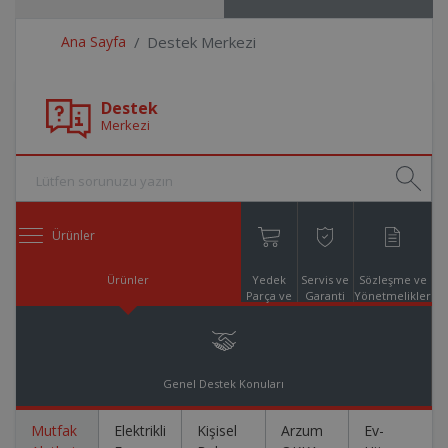
Ana Sayfa
Destek Merkezi
Destek
Merkezi
Ürünler
Ürünler
Yedek
Servis ve
Sözleşme ve
Parça ve
Garanti
Yönetmelikler
Aksesuar
Online
Alışveriş
Genel Destek Konuları
Mutfak
Elektrikli
Kişisel
Arzum
Ev-