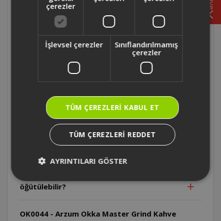
çerezler
OK0044 - Arzum Okka Master Grind Kahve
Öğütücü'de kullanım öncesi dikkat edilmesi
gereken ilk şey nedir?
İşlevsel çerezler
Sınıflandırılmamış
çerezler
OK0044 - Arzum Okka Master Grind Kahve
Öğütücü'de kahve çıkış ağzı nasıl
temizlenir?
TÜM ÇEREZLERI KABUL ET
OK0044 - Arzum Okka Master Grind Kahve
Öğütücü'de kaç farklı öğütme seviyesi
TÜM ÇEREZLERI REDDET
vardır?
AYRINTILARI GÖSTER
OK0044 - Arzum Okka Master Grind Kahve
Öğütücü'de hangi kahve türleri
öğütülebilir?
OK0044 - Arzum Okka Master Grind Kahve