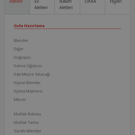
Aletleri
Ev
Bakım
OKKA
Hijyen
Aletleri
Aletleri
Gıda Hazırlama
Blender
Diğer
Doğrayıcı
Kahve Öğütücü
Katı Meyve Sıkacağı
Kişisel Blender
Kıyma Makinesi
Mikser
Mutfak Robotu
Mutfak Tartısı
Sürahi Blender