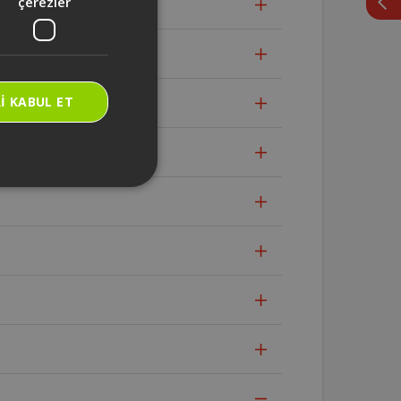
çerezler
 nedir?
I KABUL ET