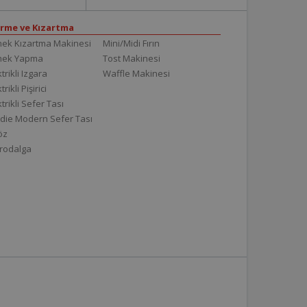
irme ve Kızartma
ek Kızartma Makinesi
Mini/Midi Fırın
mek Yapma
Tost Makinesi
trikli Izgara
Waffle Makinesi
trikli Pişirici
ktrikli Sefer Tası
die Modern Sefer Tası
töz
rodalga