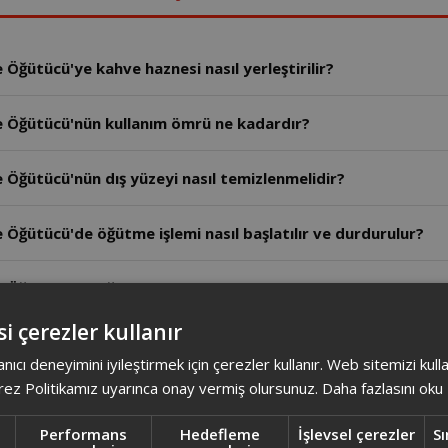
ğütücü'ye kahve haznesi nasıl yerleştirilir?
 Öğütücü'nün kullanım ömrü ne kadardır?
ğütücü'nün dış yüzeyi nasıl temizlenmelidir?
ğütücü'de öğütme işlemi nasıl başlatılır ve durdurulur?
Öğütücü'de öğütme diski nasıl temizlenir?
i çerezler kullanır
Öğütücü'de öğütme ayarı nasıl yapılır?
anıcı deneyimini iyileştirmek için çerezler kullanır. Web sitemizi kul
ez Politikamız uyarınca onay vermiş olursunuz.
Daha fazlasını oku
Öğütücü'de manuel öğütme nasıl yapılır?
Performans
Hedefleme
İşlevsel çerezler
Sı