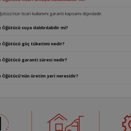
ü'nün ticari kullanımı garanti kapsamı dışındadır.
OK0044 - Arzum Okka Master Grind Kahve Öğütücü suya daldırılabilir mi?
OK0044 - Arzum Okka Master Grind Kahve Öğütücü güç tüketimi nedir?
OK0044 - Arzum Okka Master Grind Kahve Öğütücü garanti süresi nedir?
Öğütücü'nün üretim yeri neresidir?