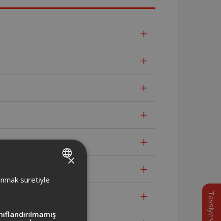
×
TURKISH
lanmak suretiyle
ENGLISH
Tavsiye
nıflandırılmamış