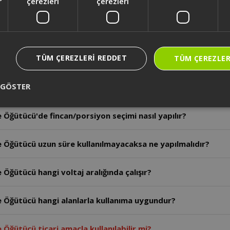
r
çerezleri
çerezleri
ğütücü'de kullanım öncesi dikkat edilmesi gereken ilk şey
ğütücü'de kahve çıkış ağzı nasıl temizlenir?
TÜM ÇEREZLERI REDDET
TÜM ÇEREZLER
Öğütücü'de kaç farklı öğütme seviyesi vardır?
 GÖSTER
ğütücü'de hangi kahve türleri öğütülebilir?
ğütücü'de fincan/porsiyon seçimi nasıl yapılır?
Öğütücü uzun süre kullanılmayacaksa ne yapılmalıdır?
ğütücü hangi voltaj aralığında çalışır?
Öğütücü hangi alanlarla kullanıma uygundur?
OK0044 - Arzum Okka Master Grind Kahve Öğütücü ticari amaçla kullanılabilir mi?