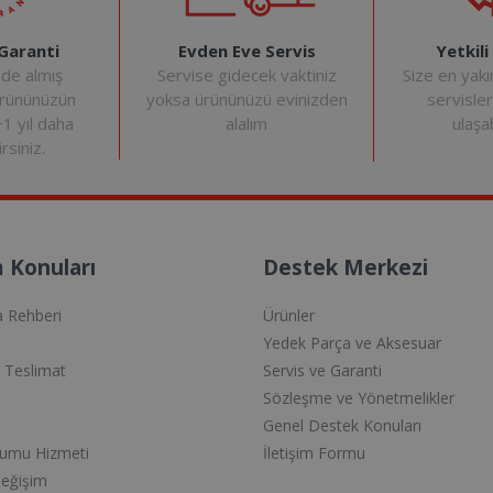
Evden Eve Servis
Yetkili
 Garanti
Servise gidecek vaktiniz
Size en yakı
nde almış
yoksa ürününüzü evinizden
servisle
ürününüzün
alalım
ulaşab
+1 yıl daha
rsiniz.
 Konuları
Destek Merkezi
a Rehberi
Ürünler
Yedek Parça ve Aksesuar
e Teslimat
Servis ve Garanti
Sözleşme ve Yönetmelikler
Genel Destek Konuları
lumu Hizmeti
İletişim Formu
Değişim