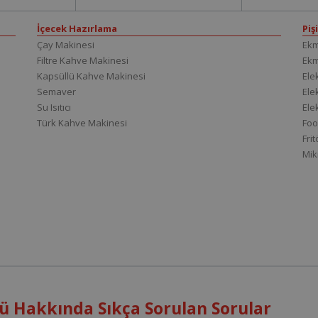
İçecek Hazırlama
Piş
Çay Makinesi
Ekm
Filtre Kahve Makinesi
Ek
Kapsüllü Kahve Makinesi
Elek
Semaver
Elek
Su Isıtıcı
Ele
Türk Kahve Makinesi
Foo
Fri
Mik
 Hakkında Sıkça Sorulan Sorular