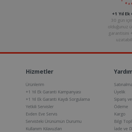
+1 Yıl Ek
30 gün içi
olduğunuz 
garantisini 
uzatabili
Hizmetler
Yardım
Ürünlerim
Satınalm
+1 Yıl Ek Garanti Kampanyası
Üyelik
+1 Yıl Ek Garanti Kaydı Sorgulama
Sipariş v
Yetkili Servisler
Ödeme
Evden Eve Servis
Kargo
Servisteki Ürünümün Durumu
Bilgi Top
Kullanım Kılavuzları
İade ve 