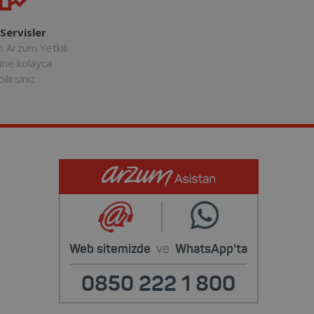
 Servisler
n Arzum Yetkili
rine kolayca
ilirsiniz
Web sitemizde
ve
WhatsApp'ta
0850 222 1 800