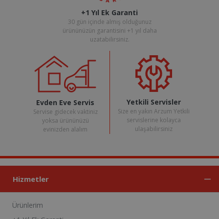
+1 Yıl Ek Garanti
30 gün içinde almış olduğunuz
ürününüzün garantisini +1 yıl daha
uzatabilirsiniz.
Yetkili Servisler
Evden Eve Servis
Size en yakın Arzum Yetkili
Servise gidecek vaktiniz
servislerine kolayca
yoksa ürününüzü
ulaşabilirsiniz
evinizden alalım
Hizmetler
Ürünlerim