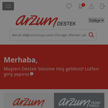
0
Merhaba,
Müşteri Destek Sitesine Hoş geldiniz!
Lütfen
giriş yapınız.