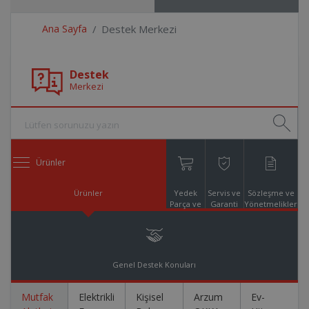
Ana Sayfa
Destek Merkezi
Destek
Merkezi
Ürünler
Ürünler
Yedek
Servis ve
Sözleşme ve
Parça ve
Garanti
Yönetmelikler
Aksesuar
Online
Alışveriş
Genel Destek Konuları
Mutfak
Elektrikli
Kişisel
Arzum
Ev-