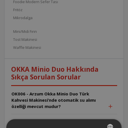
Foodie Modern Sefer Tası
Fritöz
Mikrodalga
Mini/Midi Fırın
Tost Makinesi
Waffle Makinesi
OKKA Minio Duo Hakkında
Sıkça Sorulan Sorular
OK006 - Arzum Okka Minio Duo Türk
Kahvesi Makinesi’nde otomatik su alımı
özelliği mevcut mudur?
OK006 - Arzum Okka Minio Duo Türk