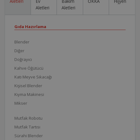
Aletleri
Ev
Bakım
OKKA
Hijyen
Aletleri
Aletleri
Gıda Hazırlama
Blender
Diğer
Doğrayıcı
Kahve Öğütücü
Katı Meyve Sıkacağı
Kişisel Blender
Kıyma Makinesi
Mikser
Mutfak Robotu
Mutfak Tartısı
Sürahi Blender