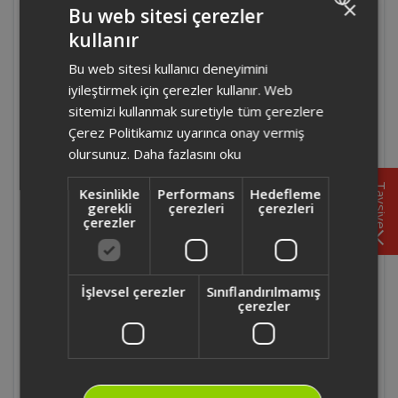
Kahvesi Makinesi'nde sessiz çalışma modu
×
Bu web sitesi çerezler
mevcut mudur?
kullanır
TURKISH
Bu web sitesi kullanıcı deneyimini
OK006 - Arzum Okka Minio Duo Türk
ENGLISH
Kahvesi Makinesi'nden kaç tane ölçüm
iyileştirmek için çerezler kullanır. Web
kaşığı çıkmaktadır?
sitemizi kullanmak suretiyle tüm çerezlere
Çerez Politikamız uyarınca onay vermiş
olursunuz.
Daha fazlasını oku
OK006 - Arzum Okka Minio Duo Türk
Kahvesi Makinesi'nde dibek ve menengeç
Tavsiye
Kesinlikle
Performans
Hedefleme
kahvesi yapılır mı?
gerekli
çerezleri
çerezleri
çerezler
OK006 - Arzum Okka Minio Duo Türk
Kahvesi Makinesi süt ile kullanılabilir mi?
İşlevsel çerezler
Sınıflandırılmamış
çerezler
OK006 OKKA - Arzum Minio Duo Türk
Kahvesi Makinesinin cezvesi metal midir?
Ürünün temizliğinde dikkat edilecek