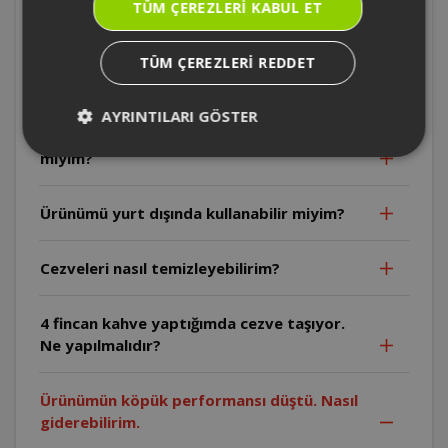
hususlar nelerdir?
TÜM ÇEREZLERI KABUL ET
Cihazın pişirme haznesinde farklı sıvılar
TÜM ÇEREZLERI REDDET
pişirebilir miyim?
AYRINTILARI GÖSTER
Cihazımı farklı bir ısıtıcıda kullanabilir
miyim?
Ürünümü yurt dışında kullanabilir miyim?
Cezveleri nasıl temizleyebilirim?
4 fincan kahve yaptığımda cezve taşıyor.
Ne yapılmalıdır?
Ürünümün köpük performansı düştü. Nasıl
giderebilirim.