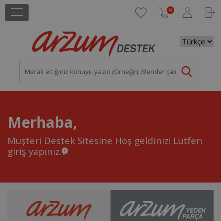
0
Merhaba,
Müşteri Destek Sitesine Hoş geldiniz!
Lütfen
giriş yapınız.