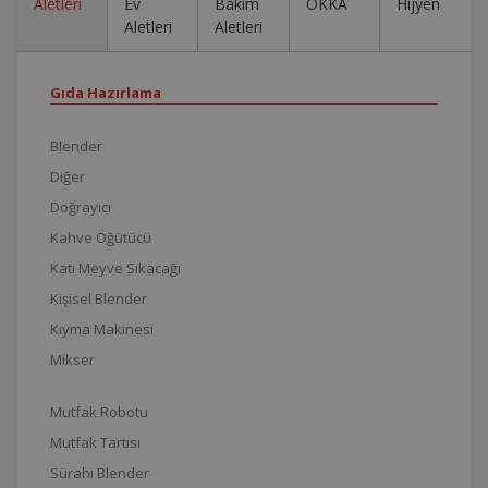
Aletleri
Ev
Bakım
OKKA
Hijyen
Aletleri
Aletleri
Gıda Hazırlama
Blender
Diğer
Doğrayıcı
Kahve Öğütücü
Katı Meyve Sıkacağı
Kişisel Blender
Kıyma Makinesi
Mikser
Mutfak Robotu
Mutfak Tartısı
Sürahi Blender