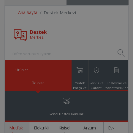
Ana Sayfa
Destek Merkezi
Destek
Merkezi
Ürünler
Ürünler
Yedek
Servis ve
Sözleşme ve
Parça ve
Garanti
Yönetmelikler
Aksesuar
Online
Alışveriş
Genel Destek Konuları
Mutfak
Elektrikli
Kişisel
Arzum
Ev-