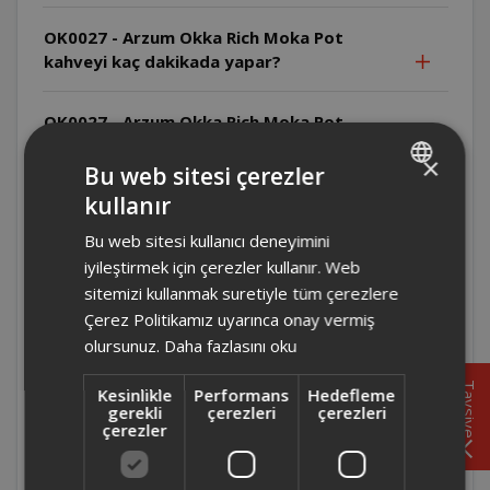
OK0027 - Arzum Okka Rich Moka Pot
kahveyi kaç dakikada yapar?
OK0027 - Arzum Okka Rich Moka Pot
kahvesi özel mi olmalı ya da öğütülmüş mü
×
olmalıdır ?
Bu web sitesi çerezler
kullanır
TURKISH
OK0027 - Arzum Okka Rich Moka Pot ile
Bu web sitesi kullanıcı deneyimini
ENGLISH
filtre kahve yapılabilir mi?
iyileştirmek için çerezler kullanır. Web
sitemizi kullanmak suretiyle tüm çerezlere
OK0027 - Arzum Okka Rich Moka Pot evet filtre
Çerez Politikamız uyarınca onay vermiş
kahve yapılabilir.
olursunuz.
Daha fazlasını oku
OK0027 - Arzum Okka Rich Moka Pot
Tavsiye
Kesinlikle
Performans
Hedefleme
ürünün kablo uzunluğu nedir ?
gerekli
çerezleri
çerezleri
çerezler
Moka Pot modun da iken sürekli beyaz ışık