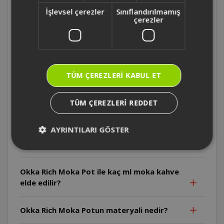
yanıp sönüyor. Bu normal midir?
İşlevsel çerezler
Sınıflandırılmamış
çerezler
Cihazda soğuk süt köpürtme işlemini nasıl
yapılır?
Demleme noktası ayarı nasıl yapılır?
TÜM ÇEREZLERI KABUL ET
Okka Rich Moka Potta kahve hazırlarken
TÜM ÇEREZLERI REDDET
Türk kahvesi kullanılabilir mi?
AYRINTILARI GÖSTER
Okka Rich Moka Pot için hangi kahve
kullanılmalı?
Okka Rich Moka Pot ile kaç ml moka kahve
elde edilir?
Okka Rich Moka Potun materyali nedir?