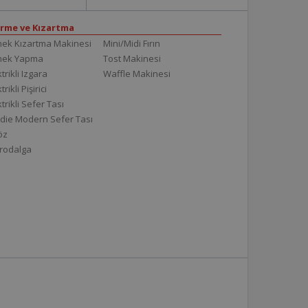
irme ve Kızartma
ek Kızartma Makinesi
Mini/Midi Fırın
mek Yapma
Tost Makinesi
trikli Izgara
Waffle Makinesi
trikli Pişirici
ktrikli Sefer Tası
die Modern Sefer Tası
töz
rodalga