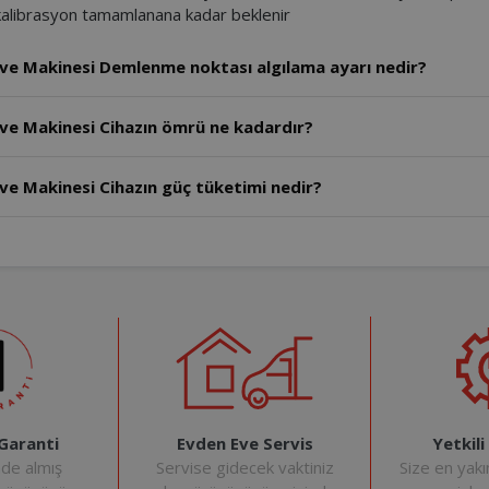
r, kalibrasyon tamamlanana kadar beklenir
ve Makinesi Demlenme noktası algılama ayarı nedir?
ve Makinesi Cihazın ömrü ne kadardır?
ve Makinesi Cihazın güç tüketimi nedir?
Evden Eve Servis
Yetkili
 Garanti
Servise gidecek vaktiniz
Size en yakı
nde almış