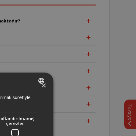
maktadır?
×
TURKISH
lanmak suretiyle
ENGLISH
Tavsiye
nıflandırılmamış
çerezler