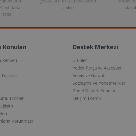
yoksa ürününüzü evinizden
servisle
ürününüzün
alalım
ulaşab
+1 yıl daha
rsiniz.
 Konuları
Destek Merkezi
a Rehberi
Ürünler
Yedek Parça ve Aksesuar
e Teslimat
Servis ve Garanti
Sözleşme ve Yönetmelikler
Genel Destek Konuları
lumu Hizmeti
İletişim Formu
Değişim
eleri
erilerin Korunması