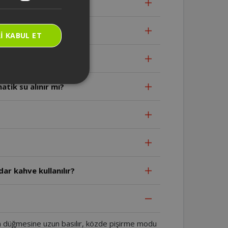
ktarı nedir?
I KABUL ET
ilir?
tik su alınır mı?
ar kahve kullanılır?
 düğmesine uzun basılır, közde pişirme modu