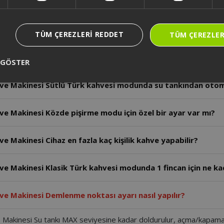
ve Makinesi Ana gövde nasıl temizlenir?
ahve Makinesi Soğuk süt köpürtme modunda maksimum süt mi
TÜM ÇEREZLERI REDDET
TÜM ÇEREZLER
e Makinesi Sütlü içecek modunda hangi içecekler hazırlanab
 GÖSTER
ve Makinesi Sütlü Türk kahvesi modunda su tankından otoma
ve Makinesi Közde pişirme modu için özel bir ayar var mı?
 Makinesi Cihaz en fazla kaç kişilik kahve yapabilir?
e Makinesi Klasik Türk kahvesi modunda 1 fincan için ne kad
ve Makinesi Demlenme noktası ayarı nasıl yapılır?
Makinesi Su tankı MAX seviyesine kadar doldurulur, açma/kapama