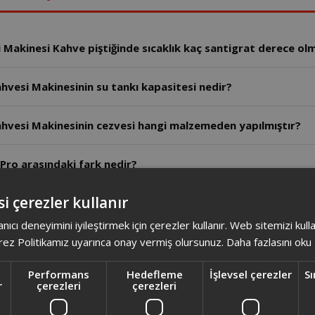
 Makinesi Kahve piştiğinde sıcaklık kaç santigrat derece ol
vesi Makinesinin su tankı kapasitesi nedir?
hvesi Makinesinin cezvesi hangi malzemeden yapılmıştır?
pin Pro arasındaki fark nedir?
i çerezler kullanır
ve Makinesi Cihazın "susuz pişirme emniyeti" nedir?
anıcı deneyimini iyileştirmek için çerezler kullanır. Web sitemizi kul
e Makinesi Cihazın aksesuarları nelerdir?
ez Politikamız uyarınca onay vermiş olursunuz.
Daha fazlasını oku
Performans
Hedefleme
İşlevsel çerezler
Sı
e Makinesi Kireçlenme nasıl giderilir?
r
çerezleri
çerezleri