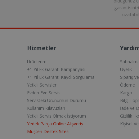
olduğunuz 
garantisini 
uzatabili
Hizmetler
Yardım
Ürünlerim
Satınalm
+1 Yıl Ek Garanti Kampanyası
Üyelik
+1 Yıl Ek Garanti Kaydı Sorgulama
Sipariş v
Yetkili Servisler
Ödeme
Evden Eve Servis
Kargo
Servisteki Ürünümün Durumu
Bilgi Top
Kullanım Kılavuzları
İade ve 
Yetkili Servis Olmak İstiyorum
Gizlilik İlk
Yedek Parça Online Alışveriş
Kişisel V
Müşteri Destek Sitesi