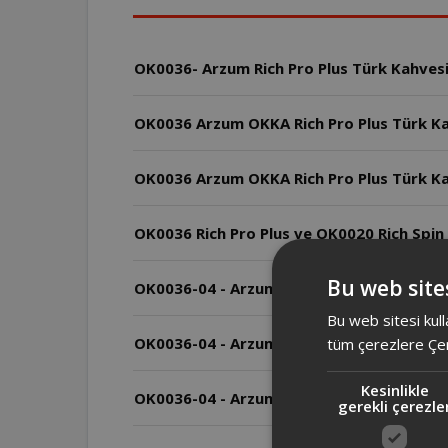
OK0036- Arzum Rich Pro Plus Türk Kahvesi
OK0036 Arzum OKKA Rich Pro Plus Türk Kah
OK0036 Arzum OKKA Rich Pro Plus Türk Ka
OK0036 Rich Pro Plus ve OK0020 Rich S
Bu web sites
OK0036-04 - Arzum Rich Pro Plus Türk Kah
Bu web sitesi kull
OK0036-04 - Arzum Rich Pro Plus Türk Kahv
tüm çerezlere Çer
Kesinlikle
OK0036-04 - Arzum Rich Pro Plus Türk Kahv
gerekli çerezle