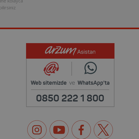
rine kolayca
ilirsiniz
Web sitemizde
ve
WhatsApp'ta
0850 222 1 800