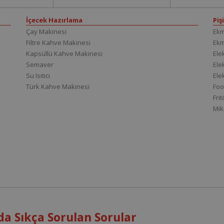
İçecek Hazırlama
Piş
Çay Makinesi
Ekm
Filtre Kahve Makinesi
Ek
Kapsüllü Kahve Makinesi
Elek
Semaver
Elek
Su Isıtıcı
Ele
Türk Kahve Makinesi
Foo
Fri
Mik
a Sıkça Sorulan Sorular