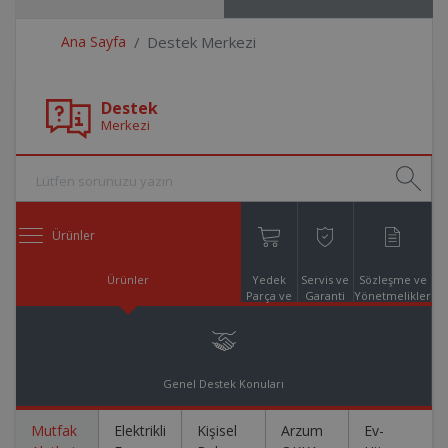
Ana Sayfa
Destek Merkezi
Destek
Merkezi
Ürünler
Ürünler
Yedek
Servis ve
Sözleşme ve
Parça ve
Garanti
Yönetmelikler
Aksesuar
Online
Alışveriş
Genel Destek Konuları
Mutfak
Elektrikli
Kişisel
Arzum
Ev-