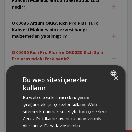
Kahvesi Makinesinin su tankı kapasitesi
nedir?
OK0036 Arzum OKKA Rich Pro Plus Türk
Kahvesi Makinesinin cezvesi hangi
malzemeden yapılmıştır?
OK0036 Rich Pro Plus ve OK0020 Rich Spin
Pro arasındaki fark nedir?
OK0036 Rich Pro Plus ürününde su haznesi
×
Bu web sitesi çerezler
bulunmaktadır ve otomatik su alma özelliği vardır.
OK0020 Rich Spin Pro ürününde bu işlem manuel
kullanır
TURKISH
yapılmaktadır.
Bu web sitesi kullanıcı deneyimini
ENGLISH
iyileştirmek için çerezler kullanır. Web
OK0036-04 - Arzum Rich Pro Plus Türk
sitemizi kullanmak suretiyle tüm çerezlere
Kahve Makinesi Cihazın "susuz pişirme
Çerez Politikamız uyarınca onay vermiş
emniyeti" nedir?
olursunuz.
Daha fazlasını oku