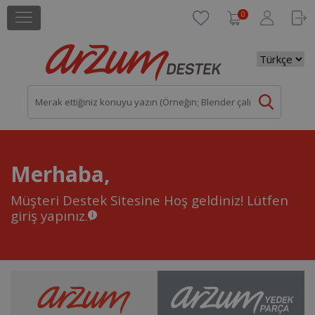
0
Merhaba,
Müşteri Destek Sitesine Hoş geldiniz!
Lütfen
giriş yapınız.