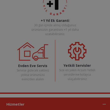
+1 Yıl Ek Garanti
30 gün içinde almış olduğunuz
ürününüzün garantisini +1 yıl daha
uzatabilirsiniz.
Yetkili Servisler
Evden Eve Servis
Size en yakın Arzum Yetkili
Servise gidecek vaktiniz
servislerine kolayca
yoksa ürününüzü
ulaşabilirsiniz
evinizden alalım
Hizmetler