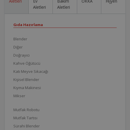
Aletleri
Ev
Bakım
OKKA
Hijyen
Aletleri
Aletleri
Gıda Hazırlama
Blender
Diğer
Doğrayıcı
Kahve Öğütücü
Katı Meyve Sıkacağı
Kişisel Blender
Kıyma Makinesi
Mikser
Mutfak Robotu
Mutfak Tartısı
Sürahi Blender