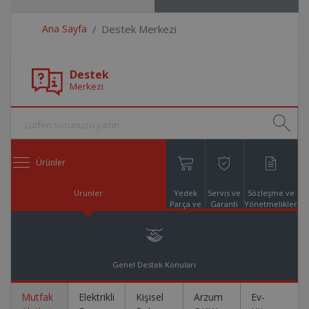
Ana Sayfa
Destek Merkezi
Destek
Merkezi
Ürünler
Ürünler
Yedek
Servis ve
Sözleşme ve
Parça ve
Garanti
Yönetmelikler
Aksesuar
Online
Alışveriş
Genel Destek Konuları
Mutfak
Elektrikli
Kişisel
Arzum
Ev-