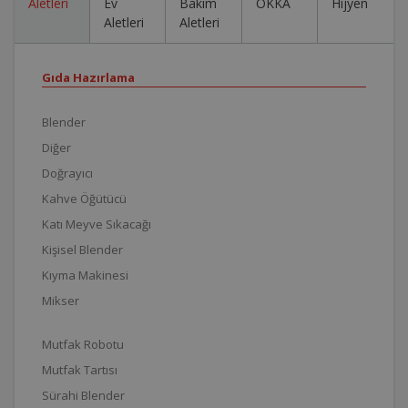
Aletleri
Ev
Bakım
OKKA
Hijyen
Aletleri
Aletleri
Gıda Hazırlama
Blender
Diğer
Doğrayıcı
Kahve Öğütücü
Katı Meyve Sıkacağı
Kişisel Blender
Kıyma Makinesi
Mikser
Mutfak Robotu
Mutfak Tartısı
Sürahi Blender