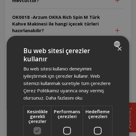
mevcuttur?
OK0018 -Arzum OKKA Rich Spin M Türk
Kahve Makinesi ile hangi içecek türleri
hazırlanabilir?
×
OK0018 -Arzum OKKA Rich Spin M Türk
Bu web sitesi çerezler
Kahve Makinesi motor ve ısıtma gücü kaç
kullanır
TURKISH
Watt'tır?
Bu web sitesi kullanıcı deneyimini
ENGLISH
iyileştirmek için çerezler kullanır. Web
OK0018 -Arzum OKKA Rich Spin M Türk
sitemizi kullanmak suretiyle tüm çerezlere
Kahve Makinesi fincan kapasitesi ne
kadardır?
Çerez Politikamız uyarınca onay vermiş
olursunuz.
Daha fazlasını oku
OK0018 -Arzum OKKA Rich Spin M Türk
Tavsiye
Kesinlikle
Performans
Hedefleme
Kahve Makinesi'nin cezvesinin altı çelik
gerekli
çerezleri
çerezleri
midir?
çerezler