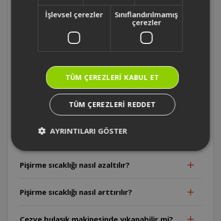
OK0018 -Arzum OKKA Rich Spin M Türk
Kahve Makinesi sıcaklık ayarlayabilme
İşlevsel çerezler
Sınıflandırılmamış
çerezler
özelliği var mıdır ?
OK0018 -Arzum OKKA Rich Spin M Türk
Kahve Makinesi otomatik kapanma özelliği
var mı?
TÜM ÇEREZLERI KABUL ET
Demleme noktası ölçümleme ayarı nasıl
TÜM ÇEREZLERI REDDET
yapılır?
AYRINTILARI GÖSTER
Cezvedeki kireçlenmeyi nasıl giderilir?
Pişirme sıcaklığı nasıl azaltılır?
Pişirme sıcaklığı nasıl arttırılır?
Cezve bulaşık makinesinde yıkanabilir mi?