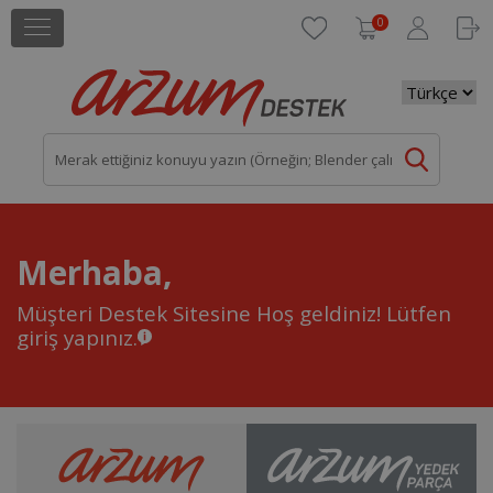
0
Merhaba,
Müşteri Destek Sitesine Hoş geldiniz!
Lütfen
giriş yapınız.