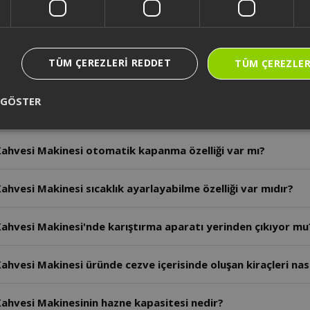
hvesi Makinesi'nde sıcak çikolata hazırlanabilir mi?
TÜM ÇEREZLERI REDDET
TÜM ÇEREZLER
ahvesi Makinesi'nde soğuk kahve yapılabilir mi?
 GÖSTER
hvesi Makinesi'nde sütlü Türk kahvesi yapılabilir mi?
ahvesi Makinesi otomatik kapanma özelliği var mı?
hvesi Makinesi sıcaklık ayarlayabilme özelliği var mıdır?
ahvesi Makinesi'nde karıştırma aparatı yerinden çıkıyor mu
vesi Makinesi üründe cezve içerisinde oluşan kiraçleri nasıl
ahvesi Makinesinin hazne kapasitesi nedir?