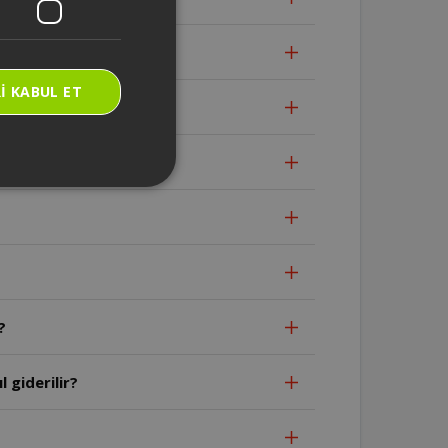
I KABUL ET
?
 giderilir?