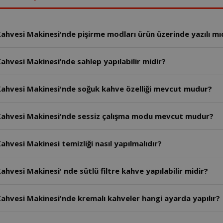
hvesi Makinesi'nde pişirme modları ürün üzerinde yazılı mı
hvesi Makinesi’nde sahlep yapılabilir midir?
Kahvesi Makinesi'nde soğuk kahve özelliği mevcut mudur?
OK0020 - Arzum Okka Rich Spin Pro Türk Kahvesi Makinesi'nde sessiz çalışma modu mevcut mudur?
hvesi Makinesi temizliği nasıl yapılmalıdır?
vesi Makinesi' nde sütlü filtre kahve yapılabilir midir?
ahvesi Makinesi'nde kremalı kahveler hangi ayarda yapılır?