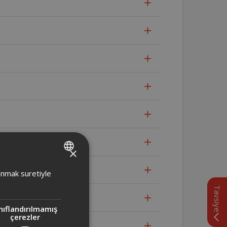
×
TURKISH
lanmak suretiyle
ENGLISH
Tavsiye
nıflandırılmamış
çerezler