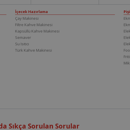
İçecek Hazırlama
Piş
Çay Makinesi
Ekm
Filtre Kahve Makinesi
Ek
Kapsüllü Kahve Makinesi
Elek
Semaver
Elek
Su Isıtıcı
Ele
Türk Kahve Makinesi
Foo
Fri
Mik
a Sıkça Sorulan Sorular