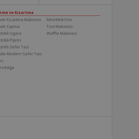
irme ve Kızartma
ek Kızartma Makinesi
Mini/Midi Fırın
mek Yapma
Tost Makinesi
trikli Izgara
Waffle Makinesi
trikli Pişirici
ktrikli Sefer Tası
die Modern Sefer Tası
töz
rodalga