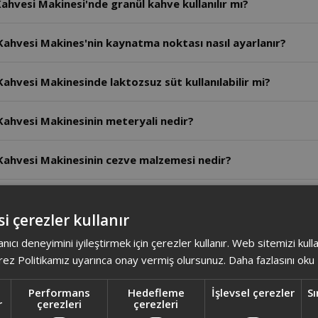
hvesi Makinesi'nde granül kahve kullanılır mı?
Türk Kahvesi Makines'nin kaynatma noktası nasıl ayarlanır?
ürk Kahvesi Makinesinde laktozsuz süt kullanılabilir mi?
ürk Kahvesi Makinesinin meteryali nedir?
Türk Kahvesi Makinesinin cezve malzemesi nedir?
ürk Kahvesi Makinesinin boyutları nedir?
i çerezler kullanır
ürk Kahvesi Makinesinde sesli uyarı var mıdır?
anıcı deneyimini iyileştirmek için çerezler kullanır. Web sitemizi kul
ez Politikamız uyarınca onay vermiş olursunuz.
Daha fazlasını oku
 Türk Kahvesi Makinesi taşmayı önleyen sistem mevcut mudur?
Performans
Hedefleme
İşlevsel çerezler
Sı
r
çerezleri
çerezleri
Kahvesi Makinesi'nde cezve malzemesi nedir?