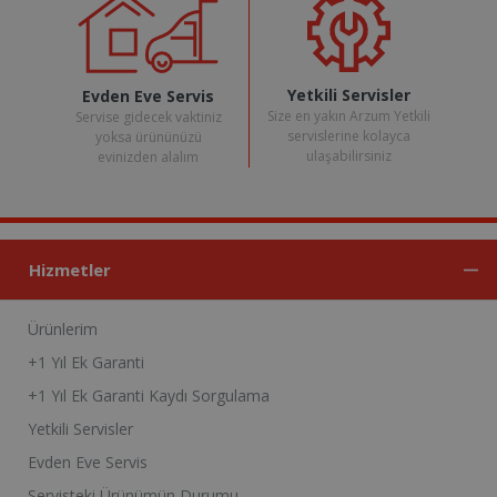
Yetkili Servisler
Evden Eve Servis
Size en yakın Arzum Yetkili
Servise gidecek vaktiniz
servislerine kolayca
yoksa ürününüzü
ulaşabilirsiniz
evinizden alalım
Hizmetler
Ürünlerim
+1 Yıl Ek Garanti
+1 Yıl Ek Garanti Kaydı Sorgulama
Yetkili Servisler
Evden Eve Servis
Servisteki Ürünümün Durumu