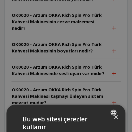
OK0020 - Arzum OKKA Rich Spin Pro Türk
Kahvesi Makinesinin cezve malzemesi
nedir?
OK0020 - Arzum OKKA Rich Spin Pro Türk
Kahvesi Makinesinin boyutları nedir?
OK0020 - Arzum OKKA Rich Spin Pro Türk
Kahvesi Makinesinde sesli uyarı var mıdır?
OK0020 - Arzum OKKA Rich Spin Pro Türk
Kahvesi Makinesi taşmayı önleyen sistem
mevcut mudur?
×
Bu web sitesi çerezler
OK0026 - Arzum Okka Rich Spin Pro Türk
Kahvesi Makinesi'nde cezve malzemesi
kullanır
TURKISH
nedir?