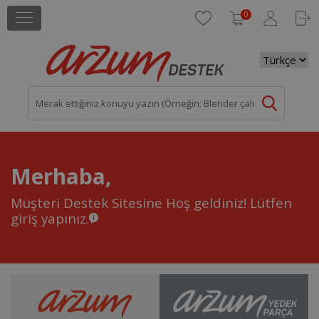
0
Merhaba,
Müşteri Destek Sitesine Hoş geldiniz!
Lütfen
giriş yapınız.