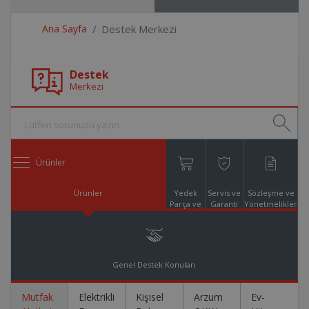
Ana Sayfa
Destek Merkezi
Destek
Merkezi
Ürünler
Ürünler
Yedek
Servis ve
Sözleşme ve
Parça ve
Garanti
Yönetmelikler
Aksesuar
Online
Alışveriş
Genel Destek Konuları
Mutfak
Elektrikli
Kişisel
Arzum
Ev-