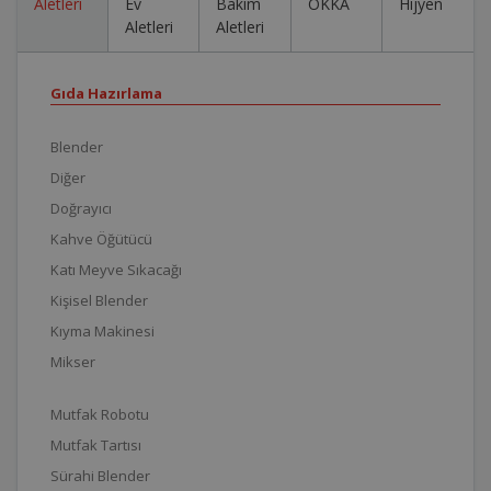
Aletleri
Ev
Bakım
OKKA
Hijyen
Aletleri
Aletleri
Gıda Hazırlama
Blender
Diğer
Doğrayıcı
Kahve Öğütücü
Katı Meyve Sıkacağı
Kişisel Blender
Kıyma Makinesi
Mikser
Mutfak Robotu
Mutfak Tartısı
Sürahi Blender