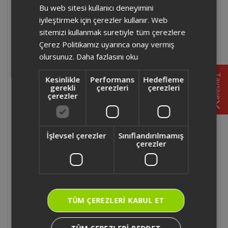
Bu web sitesi kullanıcı deneyimini
ENGLISH
iyileştirmek için çerezler kullanır. Web
OK0026 - Arzum Okka Rich Spin Pro Türk
sitemizi kullanmak suretiyle tüm çerezlere
Kahvesi Makinesi'nde sıcak çikolata
Çerez Politikamız uyarınca onay vermiş
hazırlanabilir mi?
olursunuz.
Daha fazlasını oku
Tavsiye
OK0026 - Arzum Okka Rich Spin Pro Türk
Kesinlikle
Performans
Hedefleme
gerekli
çerezleri
çerezleri
Kahvesi Makinesi'nde soğuk kahve
çerezler
yapılabilir mi?
OK0026 - Arzum Okka Rich Spin Pro Türk
İşlevsel çerezler
Sınıflandırılmamış
Kahvesi Makinesi'nde sütlü Türk kahvesi
çerezler
yapılabilir mi?
OK0026 - Arzum Okka Rich Spin Pro Türk
Kahvesi Makinesi otomatik kapanma
TÜM ÇEREZLERI KABUL ET
özelliği var mı?