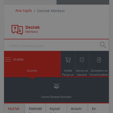
Ana Sayfa
Destek Merkezi
Destek
Merkezi
Ürünler
Ürünler
Yedek
Servis ve
Sözleşme ve
Parça ve
Garanti
Yönetmelikler
Aksesuar
Online
Alışveriş
Genel Destek Konuları
Mutfak
Elektrikli
Kişisel
Arzum
Ev-