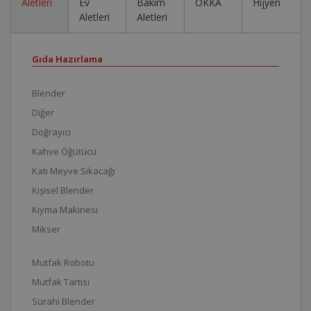
Aletleri
Ev
Bakım
OKKA
Hijyen
Aletleri
Aletleri
Gıda Hazırlama
Blender
Diğer
Doğrayıcı
Kahve Öğütücü
Katı Meyve Sıkacağı
Kişisel Blender
Kıyma Makinesi
Mikser
Mutfak Robotu
Mutfak Tartısı
Sürahi Blender