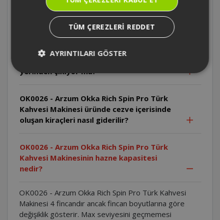
OK0026 - Arzum Okka Rich Spin Pro Türk
Kahvesi Makinesi sıcaklık ayarlayabilme
özelliği var mıdır?
TÜM ÇEREZLERI REDDET
OK0026 - Arzum Okka Rich Spin Pro Türk
AYRINTILARI GÖSTER
Kahvesi Makinesi'nde karıştırma aparatı
yerinden çıkıyor mu?
OK0026 - Arzum Okka Rich Spin Pro Türk
Kahvesi Makinesi üründe cezve içerisinde
oluşan kiraçleri nasıl giderilir?
OK0026 - Arzum Okka Rich Spin Pro Türk
Kahvesi Makinesinin hazne kapasitesi
nedir?
OK0026 - Arzum Okka Rich Spin Pro Türk Kahvesi
Makinesi 4 fincandır ancak fincan boyutlarına göre
değişiklik gösterir. Max seviyesini geçmemesi