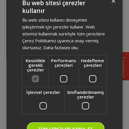
×
Bu web sitesi çerezler
kullanır
TURKISH
OK0026 - Arzum Okka Rich Spin Pro Türk
Bu web sitesi kullanıcı deneyimini
ENGLISH
Kahvesi Makinesi'nde sıcak çikolata
iyileştirmek için çerezler kullanır. Web
hazırlanabilir mi?
sitemizi kullanmak suretiyle tüm çerezlere
Çerez Politikamız uyarınca onay vermiş
OK0026 - Arzum Okka Rich Spin Pro Türk
olursunuz.
Daha fazlasını oku
Kahvesi Makinesi'nde soğuk kahve
yapılabilir mi?
Tavsiye
Kesinlikle
Performans
Hedefleme
gerekli
çerezleri
çerezleri
çerezler
OK0026 - Arzum Okka Rich Spin Pro Türk
Kahvesi Makinesi'nde sütlü Türk kahvesi
yapılabilir mi?
İşlevsel çerezler
Sınıflandırılmamış
çerezler
OK0026 - Arzum Okka Rich Spin Pro Türk
Kahvesi Makinesi otomatik kapanma
özelliği var mı?
TÜM ÇEREZLERI KABUL ET