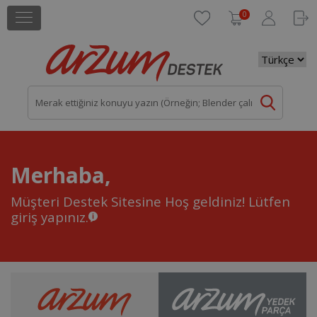
0
Merhaba,
Müşteri Destek Sitesine Hoş geldiniz!
Lütfen
giriş yapınız.