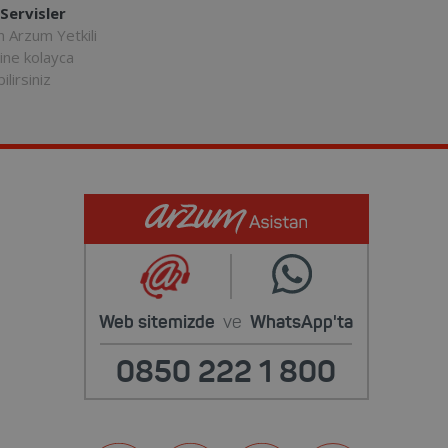
 Servisler
n Arzum Yetkili
rine kolayca
ilirsiniz
Web sitemizde
ve
WhatsApp'ta
0850 222 1 800