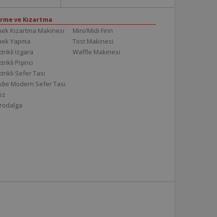
irme ve Kızartma
ek Kızartma Makinesi
Mini/Midi Fırın
mek Yapma
Tost Makinesi
trikli Izgara
Waffle Makinesi
trikli Pişirici
ktrikli Sefer Tası
die Modern Sefer Tası
töz
rodalga