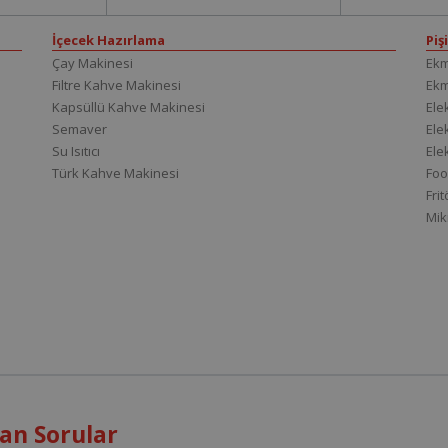
İçecek Hazırlama
Piş
Çay Makinesi
Ekm
Filtre Kahve Makinesi
Ek
Kapsüllü Kahve Makinesi
Elek
Semaver
Elek
Su Isıtıcı
Ele
Türk Kahve Makinesi
Foo
Fri
Mik
an Sorular