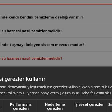
e kendi kendini temizleme özelliği var mı ?
u haznesi nasıl temizlenmelidir?
'nde taşmayı önleyen sistem mevcut mudur?
u haznesi nasıl temizlenmelidir?
tıp fişe çekin.Su haznesini çıkarın,ılık su ve yumuşak bezle yıkay
i çerezler kullanır
anıcı deneyimini iyileştirmek için çerezler kullanır. Web sitemizi kul
i taşmayı önleyen sistem mevcut mudur?
ez Politikamız uyarınca onay vermiş olursunuz.
Daha fazlasını oku
 salep kullanımına uygun mudur?
Performans
Hedefleme
İşlevsel çerezler
Sı
r
çerezleri
çerezleri