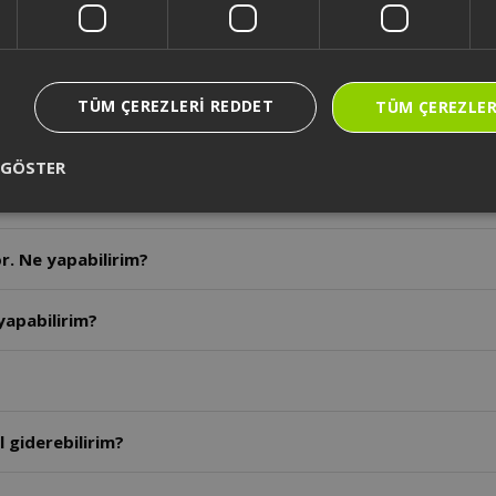
imyasal ürünler ile temizlenebilir mi?
kendini temizleme özelliği mevcut mudur?
TÜM ÇEREZLERI REDDET
TÜM ÇEREZLER
ir yerde çalıştıracağım zaman ne yapmalıyım?
 GÖSTER
i gereken hususlar nelerdir?
r. Ne yapabilirim?
yapabilirim?
 giderebilirim?