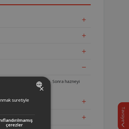
ın. İyice durulayıp kurutun. Sonra hazneyi
×
TURKISH
lanmak suretiyle
ENGLISH
Tavsiye
nıflandırılmamış
çerezler