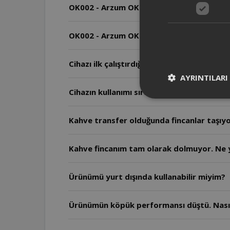
OK002 - Arzum OKKA Türk Kahve Makinesi k
OK002 - Arzum OKKA Türk Kahve Makinesi 
Cihazı ilk çalıştırdığım konumdan farklı b
AYRINTILARI
Cihazın kullanımı sırasında dikkat edilmes
Kahve transfer olduğunda fincanlar taşıyo
Kahve fincanım tam olarak dolmuyor. Ne 
Ürünümü yurt dışında kullanabilir miyim?
Ürünümün köpük performansı düştü. Nasıl