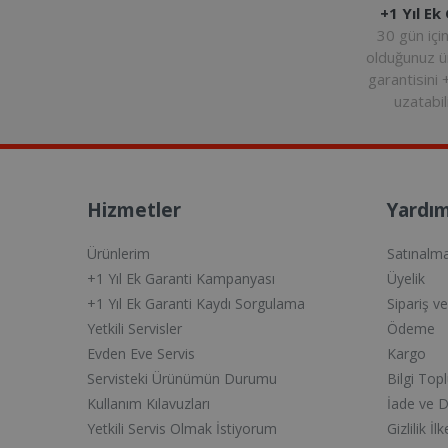
+1 Yıl Ek
30 gün içi
olduğunuz 
garantisini 
uzatabili
Hizmetler
Yardım
Ürünlerim
Satınalm
+1 Yıl Ek Garanti Kampanyası
Üyelik
+1 Yıl Ek Garanti Kaydı Sorgulama
Sipariş v
Yetkili Servisler
Ödeme
Evden Eve Servis
Kargo
Servisteki Ürünümün Durumu
Bilgi Top
Kullanım Kılavuzları
İade ve 
Yetkili Servis Olmak İstiyorum
Gizlilik İlk