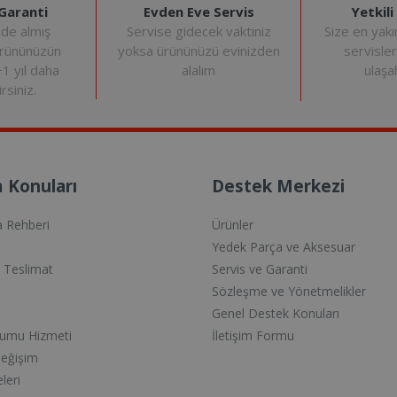
Evden Eve Servis
Yetkili
 Garanti
Servise gidecek vaktiniz
Size en yakı
nde almış
yoksa ürününüzü evinizden
servisle
ürününüzün
alalım
ulaşab
+1 yıl daha
rsiniz.
 Konuları
Destek Merkezi
a Rehberi
Ürünler
Yedek Parça ve Aksesuar
e Teslimat
Servis ve Garanti
Sözleşme ve Yönetmelikler
Genel Destek Konuları
lumu Hizmeti
İletişim Formu
Değişim
eleri