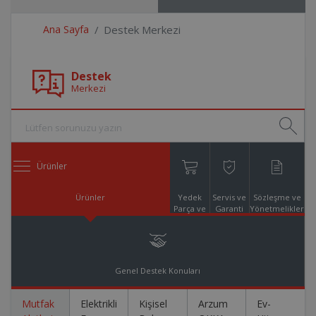
Ana Sayfa
Destek Merkezi
Destek
Merkezi
Ürünler
Ürünler
Yedek
Servis ve
Sözleşme ve
Parça ve
Garanti
Yönetmelikler
Aksesuar
Online
Alışveriş
Genel Destek Konuları
Mutfak
Elektrikli
Kişisel
Arzum
Ev-