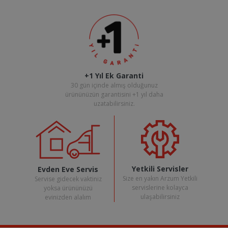
+1 Yıl Ek Garanti
30 gün içinde almış olduğunuz
ürününüzün garantisini +1 yıl daha
uzatabilirsiniz.
Yetkili Servisler
Evden Eve Servis
Size en yakın Arzum Yetkili
Servise gidecek vaktiniz
servislerine kolayca
yoksa ürününüzü
ulaşabilirsiniz
evinizden alalım