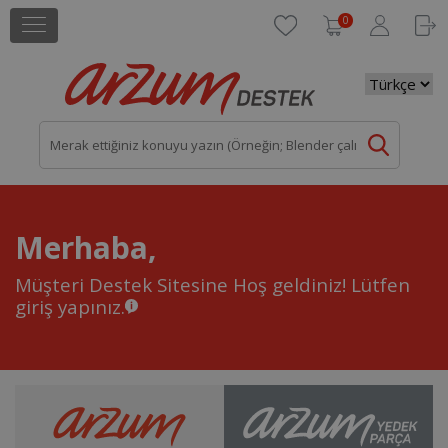
0
Merhaba,
Müşteri Destek Sitesine Hoş geldiniz!
Lütfen
giriş yapınız.