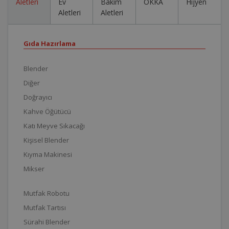
Aletleri
Ev
Bakım
OKKA
Hijyen
Aletleri
Aletleri
Gıda Hazırlama
Blender
Diğer
Doğrayıcı
Kahve Öğütücü
Katı Meyve Sıkacağı
Kişisel Blender
Kıyma Makinesi
Mikser
Mutfak Robotu
Mutfak Tartısı
Sürahi Blender