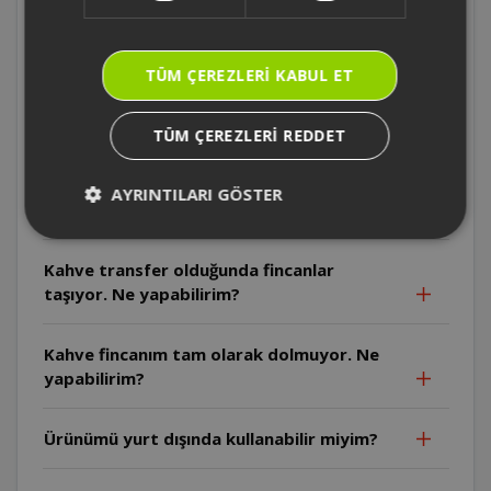
OK002 - Arzum OKKA Türk Kahve Makinesi
kendini temizleme özelliği mevcut mudur?
TÜM ÇEREZLERI KABUL ET
Cihazı ilk çalıştırdığım konumdan farklı bir
yerde çalıştıracağım zaman ne yapmalıyım?
TÜM ÇEREZLERI REDDET
Cihazın kullanımı sırasında dikkat edilmesi
AYRINTILARI GÖSTER
gereken hususlar nelerdir?
Kahve transfer olduğunda fincanlar
taşıyor. Ne yapabilirim?
Kahve fincanım tam olarak dolmuyor. Ne
yapabilirim?
Ürünümü yurt dışında kullanabilir miyim?