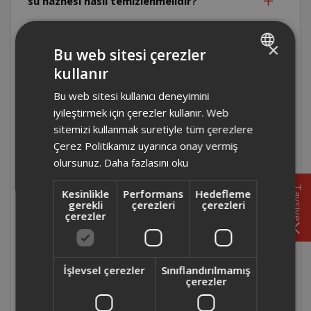
su haznesi nasıl temizlenmelidir?
OK001 - Arzum OKKA Türk Kahve
×
Bu web sitesi çerezler
Makinesi'nde taşmayı önleyen sistem
mevcut mudur?
kullanır
TURKISH
Bu web sitesi kullanıcı deneyimini
ENGLISH
OK001 - Arzum OKKA Türk Kahve Makinesi
iyileştirmek için çerezler kullanır. Web
su haznesi nasıl temizlenmelidir?
sitemizi kullanmak suretiyle tüm çerezlere
Çerez Politikamız uyarınca onay vermiş
OK002 - Arzum OKKA Türk Kahve Makinesi
olursunuz.
Daha fazlasını oku
taşmayı önleyen sistem mevcut mudur?
Tavsiye
Kesinlikle
Performans
Hedefleme
gerekli
çerezleri
çerezleri
OK002 - Arzum OKKA Türk Kahve Makinesi
çerezler
salep kullanımına uygun mudur?
OK002 - Arzum OKKA Türk Kahve Makinesi
İşlevsel çerezler
Sınıflandırılmamış
çerezler
kimyasal ürünler ile temizlenebilir mi?