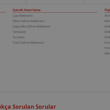
İçecek Hazırlama
Piş
Çay Makinesi
Ekm
Filtre Kahve Makinesi
Ek
Kapsüllü Kahve Makinesi
Elek
Semaver
Elek
Su Isıtıcı
Ele
Türk Kahve Makinesi
Foo
Fri
Mik
ıkça Sorulan Sorular