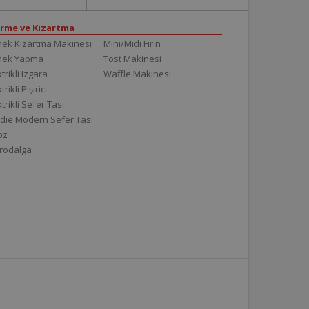
irme ve Kızartma
ek Kızartma Makinesi
Mini/Midi Fırın
mek Yapma
Tost Makinesi
trikli Izgara
Waffle Makinesi
trikli Pişirici
ktrikli Sefer Tası
die Modern Sefer Tası
töz
rodalga