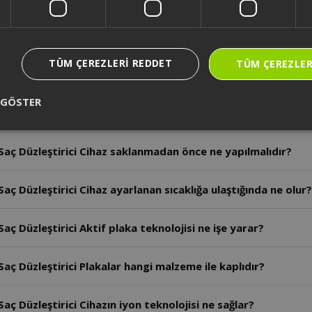
ç Düzleştirici Cihazın kullanım ömrü kaç yıldır?
TÜM ÇEREZLERI REDDET
TÜM ÇEREZLER
aç Düzleştirici Cihazın gücü kaç watt’tır?
 GÖSTER
 Düzleştirici Plaka kilidi ne işe yarar?
aç Düzleştirici Cihaz saklanmadan önce ne yapılmalıdır?
ç Düzleştirici Cihaz ayarlanan sıcaklığa ulaştığında ne olur?
ç Düzleştirici Aktif plaka teknolojisi ne işe yarar?
ç Düzleştirici Plakalar hangi malzeme ile kaplıdır?
ç Düzleştirici Cihazın iyon teknolojisi ne sağlar?