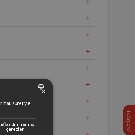
×
TURKISH
lanmak suretiyle
ENGLISH
Tavsiye
nıflandırılmamış
çerezler