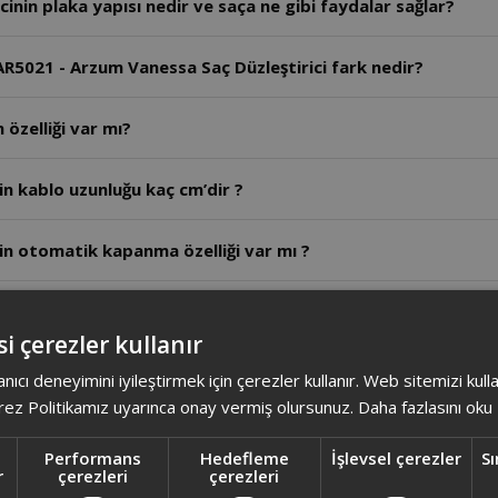
nin plaka yapısı nedir ve saça ne gibi faydalar sağlar?
AR5021 - Arzum Vanessa Saç Düzleştirici fark nedir?
 özelliği var mı?
in kablo uzunluğu kaç cm’dir ?
in otomatik kapanma özelliği var mı ?
kaç watt ?
i çerezler kullanır
in plaka malzemesi nedir ?
anıcı deneyimini iyileştirmek için çerezler kullanır. Web sitemizi kul
ez Politikamız uyarınca onay vermiş olursunuz.
Daha fazlasını oku
 iyon özelliği var mı ?
Performans
Hedefleme
İşlevsel çerezler
Sı
r
çerezleri
çerezleri
ç Düzleştirici Cihazın üretici ülkesi neresidir?