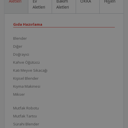
Aletleri
Ev
Bakım
OKKA
Hijyen
Aletleri
Aletleri
Gıda Hazırlama
Blender
Diğer
Doğrayıcı
Kahve Öğütücü
Katı Meyve Sıkacağı
Kişisel Blender
Kıyma Makinesi
Mikser
Mutfak Robotu
Mutfak Tartısı
Sürahi Blender