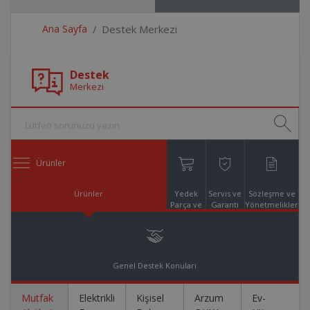
Ana Sayfa
Destek Merkezi
Destek
Merkezi
Ürünler
Ürünler
Yedek
Servis ve
Sözleşme ve
Parça ve
Garanti
Yönetmelikler
Aksesuar
Online
Alışveriş
Genel Destek Konuları
Mutfak
Elektrikli
Kişisel
Arzum
Ev-