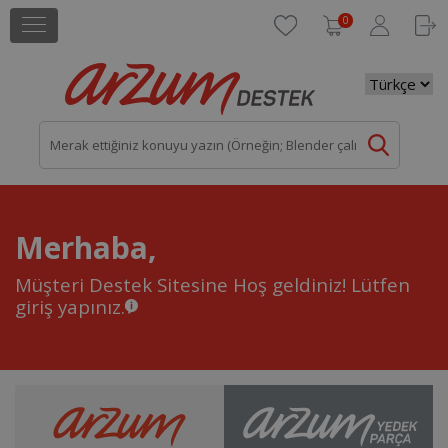
0
Merhaba,
Müşteri Destek Sitesine Hoş geldiniz!
Lütfen
giriş yapınız.