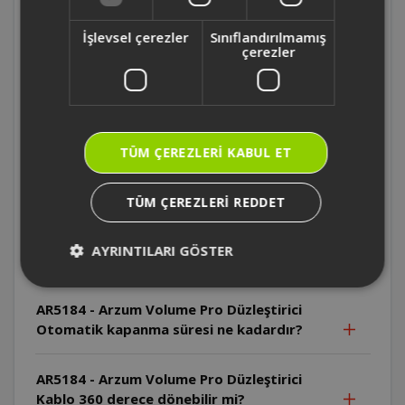
AR5184 - Arzum Volume Pro Düzleştirici Tuş
İşlevsel çerezler
Sınıflandırılmamış
kilidi nasıl açılır?
çerezler
AR5184 - Arzum Volume Pro Düzleştirici
Sıcaklık ayar aralığı nedir?
TÜM ÇEREZLERI KABUL ET
AR5184 - Arzum Volume Pro Düzleştirici
Plakalar nasıl temizlenmelidir?
TÜM ÇEREZLERI REDDET
AR5184 - Arzum Volume Pro Düzleştirici
AYRINTILARI GÖSTER
Plakalar hangi malzemeden yapılmıştır?
AR5184 - Arzum Volume Pro Düzleştirici
Otomatik kapanma süresi ne kadardır?
AR5184 - Arzum Volume Pro Düzleştirici
Kablo 360 derece dönebilir mi?