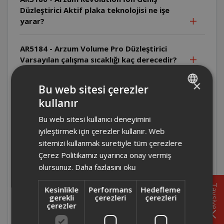
Düzleştirici Aktif plaka teknolojisi ne işe
yarar?
AR5184 - Arzum Volume Pro Düzleştirici
Varsayılan çalışma sıcaklığı kaç derecedir?
×
AR5184 - Arzum Volume Pro Düzleştirici
Bu web sitesi çerezler
Ürünün ömrü ne kadardır?
kullanır
TURKISH
Bu web sitesi kullanıcı deneyimini
ENGLISH
AR5184 - Arzum Volume Pro Düzleştirici
iyileştirmek için çerezler kullanır. Web
Ürünün çalışma voltajı nedir?
sitemizi kullanmak suretiyle tüm çerezlere
Çerez Politikamız uyarınca onay vermiş
AR5184 - Arzum Volume Pro Düzleştirici
olursunuz.
Daha fazlasını oku
Ürün kaç watt'tır?
Tavsiye
Kesinlikle
Performans
Hedefleme
gerekli
çerezleri
çerezleri
AR5184 - Arzum Volume Pro Düzleştirici Tuş
çerezler
kilidi özelliği var mıdır?