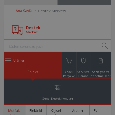
Ana Sayfa
Destek Merkezi
Destek
Merkezi
Ürünler
Ürünler
Yedek
Servis ve
Sözleşme ve
Parça ve
Garanti
Yönetmelikler
Aksesuar
Online
Alışveriş
Genel Destek Konuları
Mutfak
Elektrikli
Kişisel
Arzum
Ev-