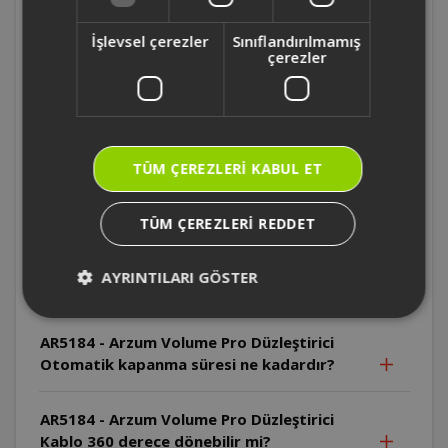
AR5184 - Arzum Volume Pro Düzleştirici Tuş
İşlevsel çerezler
Sınıflandırılmamış
kilidi nasıl açılır?
çerezler
AR5184 - Arzum Volume Pro Düzleştirici
Sıcaklık ayar aralığı nedir?
TÜM ÇEREZLERI KABUL ET
AR5184 - Arzum Volume Pro Düzleştirici
Plakalar nasıl temizlenmelidir?
TÜM ÇEREZLERI REDDET
AR5184 - Arzum Volume Pro Düzleştirici
AYRINTILARI GÖSTER
Plakalar hangi malzemeden yapılmıştır?
AR5184 - Arzum Volume Pro Düzleştirici
Otomatik kapanma süresi ne kadardır?
AR5184 - Arzum Volume Pro Düzleştirici
Kablo 360 derece dönebilir mi?