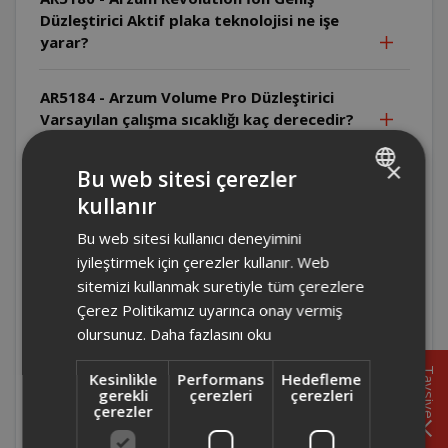
Düzleştirici Aktif plaka teknolojisi ne işe
yarar?
AR5184 - Arzum Volume Pro Düzleştirici
Varsayılan çalışma sıcaklığı kaç derecedir?
×
AR5184 - Arzum Volume Pro Düzleştirici
Bu web sitesi çerezler
Ürünün ömrü ne kadardır?
kullanır
TURKISH
Bu web sitesi kullanıcı deneyimini
ENGLISH
AR5184 - Arzum Volume Pro Düzleştirici
iyileştirmek için çerezler kullanır. Web
Ürünün çalışma voltajı nedir?
sitemizi kullanmak suretiyle tüm çerezlere
Çerez Politikamız uyarınca onay vermiş
AR5184 - Arzum Volume Pro Düzleştirici
olursunuz.
Daha fazlasını oku
Ürün kaç watt'tır?
Tavsiye
Kesinlikle
Performans
Hedefleme
gerekli
çerezleri
çerezleri
AR5184 - Arzum Volume Pro Düzleştirici Tuş
çerezler
kilidi özelliği var mıdır?