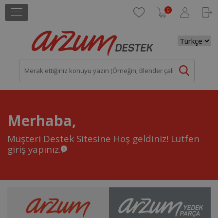
0
Merhaba,
Müşteri Destek Sitesine Hoş geldiniz!
Lütfen
giriş yapınız.