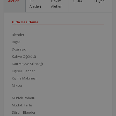
Aletleri
Ev
Bakım
OKKA
Hijyen
Aletleri
Aletleri
Gıda Hazırlama
Blender
Diğer
Doğrayıcı
Kahve Öğütücü
Katı Meyve Sıkacağı
Kişisel Blender
Kıyma Makinesi
Mikser
Mutfak Robotu
Mutfak Tartısı
Sürahi Blender