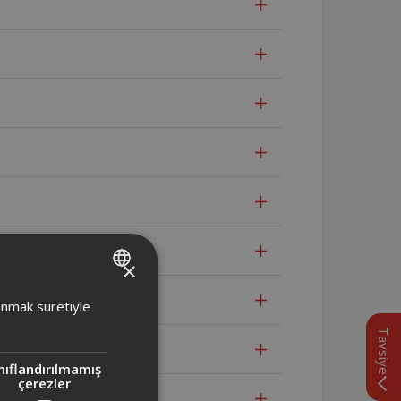
×
TURKISH
lanmak suretiyle
ENGLISH
Tavsiye
nıflandırılmamış
çerezler