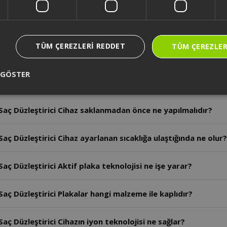
ç Düzleştirici Cihazın kullanım ömrü kaç yıldır?
TÜM ÇEREZLERI REDDET
TÜM ÇEREZLER
aç Düzleştirici Cihazın gücü kaç watt’tır?
 GÖSTER
 Düzleştirici Plaka kilidi ne işe yarar?
aç Düzleştirici Cihaz saklanmadan önce ne yapılmalıdır?
ç Düzleştirici Cihaz ayarlanan sıcaklığa ulaştığında ne olur?
ç Düzleştirici Aktif plaka teknolojisi ne işe yarar?
ç Düzleştirici Plakalar hangi malzeme ile kaplıdır?
ç Düzleştirici Cihazın iyon teknolojisi ne sağlar?