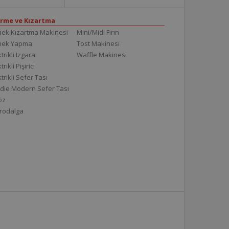
irme ve Kızartma
ek Kızartma Makinesi
Mini/Midi Fırın
mek Yapma
Tost Makinesi
trikli Izgara
Waffle Makinesi
trikli Pişirici
ktrikli Sefer Tası
die Modern Sefer Tası
töz
rodalga