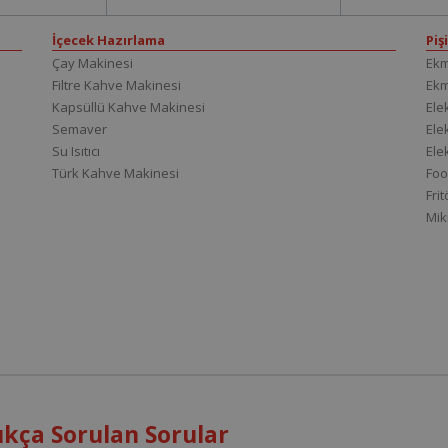
İçecek Hazırlama
Piş
Çay Makinesi
Ekm
Filtre Kahve Makinesi
Ek
Kapsüllü Kahve Makinesi
Elek
Semaver
Elek
Su Isıtıcı
Ele
Türk Kahve Makinesi
Foo
Fri
Mik
ıkça Sorulan Sorular