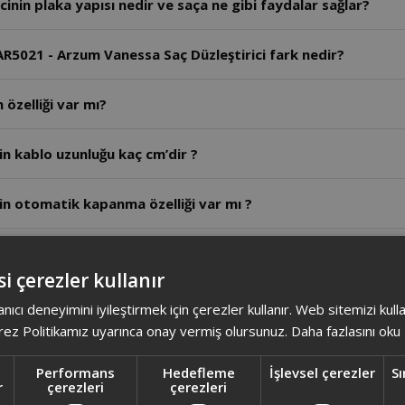
nin plaka yapısı nedir ve saça ne gibi faydalar sağlar?
AR5021 - Arzum Vanessa Saç Düzleştirici fark nedir?
 özelliği var mı?
in kablo uzunluğu kaç cm’dir ?
in otomatik kapanma özelliği var mı ?
kaç watt ?
i çerezler kullanır
in plaka malzemesi nedir ?
anıcı deneyimini iyileştirmek için çerezler kullanır. Web sitemizi kul
ez Politikamız uyarınca onay vermiş olursunuz.
Daha fazlasını oku
 iyon özelliği var mı ?
Performans
Hedefleme
İşlevsel çerezler
Sı
r
çerezleri
çerezleri
ç Düzleştirici Cihazın üretici ülkesi neresidir?