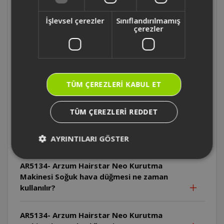
AR5134- Arzum Hairstar Neo Kurutma
İşlevsel çerezler
Sınıflandırılmamış
Makinesi Cihaz pratik askı halkası ile nasıl
çerezler
saklanabilir?
AR5134- Arzum Hairstar Neo Kurutma
Makinesi Cihazın kablosu nasıl
TÜM ÇEREZLERI KABUL ET
saklanmalıdır?
TÜM ÇEREZLERI REDDET
AR5134- Arzum Hairstar Neo Kurutma
Makinesi Soğuk hava düğmesi hangi hız ve
ısı ayarında kullanılabilir?
AYRINTILARI GÖSTER
AR5134- Arzum Hairstar Neo Kurutma
Makinesi Soğuk hava düğmesi ne zaman
kullanılır?
AR5134- Arzum Hairstar Neo Kurutma