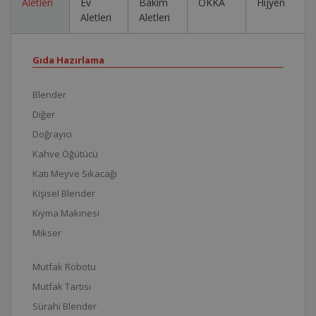
Aletleri
Ev
Bakım
OKKA
Hijyen
Aletleri
Aletleri
Gıda Hazırlama
Blender
Diğer
Doğrayıcı
Kahve Öğütücü
Katı Meyve Sıkacağı
Kişisel Blender
Kıyma Makinesi
Mikser
Mutfak Robotu
Mutfak Tartısı
Sürahi Blender