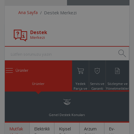
Ana Sayfa
Destek Merkezi
Destek
Merkezi
Ürünler
Ürünler
Yedek
Servis ve
Sözleşme ve
Parça ve
Garanti
Yönetmelikler
Aksesuar
Online
Alışveriş
Genel Destek Konuları
Mutfak
Elektrikli
Kişisel
Arzum
Ev-