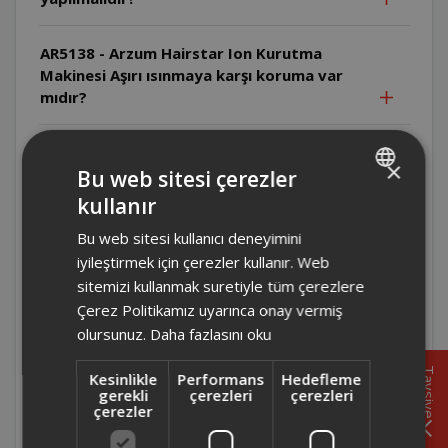
AR5138 - Arzum Hairstar Ion Kurutma
Makinesi Aşırı ısınmaya karşı koruma var
mıdır?
AR5138 - Arzum Hairstar Ion Kurutma
×
Makinesi Arıza durumunda ne yapılmalıdır?
Bu web sitesi çerezler
kullanır
TURKISH
AR5134- Arzum Hairstar Neo Kurutma
Bu web sitesi kullanıcı deneyimini
ENGLISH
Makinesi Üretici/İthalatçı firma kimdir ve
iyileştirmek için çerezler kullanır. Web
ürün nerede üretilmiştir?
sitemizi kullanmak suretiyle tüm çerezlere
Çerez Politikamız uyarınca onay vermiş
AR5134- Arzum Hairstar Neo Kurutma
olursunuz.
Daha fazlasını oku
Makinesi Arıza durumunda ne yapılmalıdır?
Tavsiye
Kesinlikle
Performans
Hedefleme
gerekli
çerezleri
çerezleri
AR5134- Arzum Hairstar Neo Kurutma
çerezler
Makinesi Uzatma kablosu kullanılabilir mi?