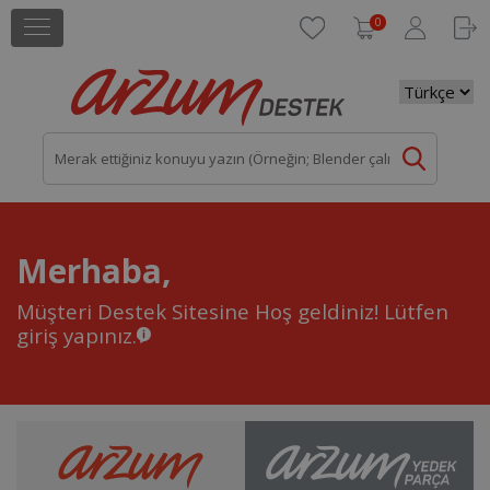
0
Merhaba,
Müşteri Destek Sitesine Hoş geldiniz!
Lütfen
giriş yapınız.