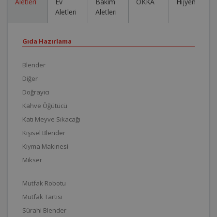
Aletleri
Ev
Bakım
OKKA
Hijyen
Aletleri
Aletleri
Gıda Hazırlama
Blender
Diğer
Doğrayıcı
Kahve Öğütücü
Katı Meyve Sıkacağı
Kişisel Blender
Kıyma Makinesi
Mikser
Mutfak Robotu
Mutfak Tartısı
Sürahi Blender