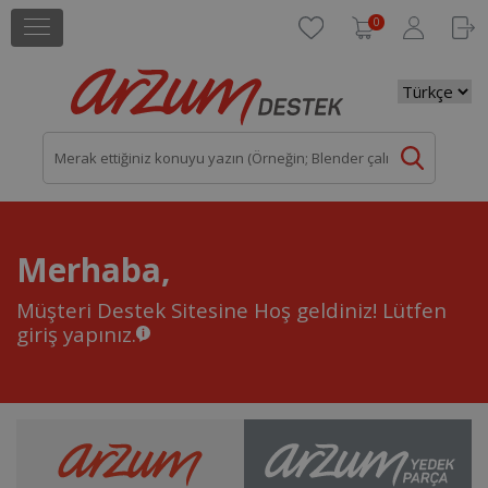
0
Merhaba,
Müşteri Destek Sitesine Hoş geldiniz!
Lütfen
giriş yapınız.