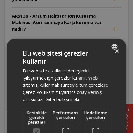
AR5138 - Arzum Hairstar Ion Kurutma
Makinesi Aşırı ısınmaya karşı koruma var
mıdır?
AR5138 - Arzum Hairstar Ion Kurutma
×
Makinesi Arıza durumunda ne yapılmalıdır?
Bu web sitesi çerezler
kullanır
TURKISH
AR5134- Arzum Hairstar Neo Kurutma
Bu web sitesi kullanıcı deneyimini
ENGLISH
Makinesi Üretici/İthalatçı firma kimdir ve
iyileştirmek için çerezler kullanır. Web
ürün nerede üretilmiştir?
sitemizi kullanmak suretiyle tüm çerezlere
Çerez Politikamız uyarınca onay vermiş
AR5134- Arzum Hairstar Neo Kurutma
olursunuz.
Daha fazlasını oku
Makinesi Arıza durumunda ne yapılmalıdır?
Tavsiye
Kesinlikle
Performans
Hedefleme
gerekli
çerezleri
çerezleri
AR5134- Arzum Hairstar Neo Kurutma
çerezler
Makinesi Uzatma kablosu kullanılabilir mi?