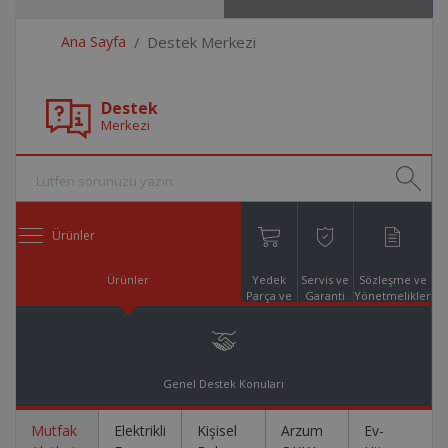
Ana Sayfa
Destek Merkezi
Destek
Merkezi
Ürünler
Ürünler
Yedek
Servis ve
Sözleşme ve
Parça ve
Garanti
Yönetmelikler
Aksesuar
Online
Alışveriş
Genel Destek Konuları
Mutfak
Elektrikli
Kişisel
Arzum
Ev-