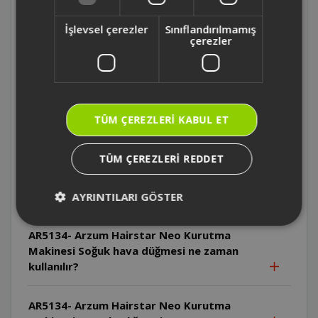
AR5134- Arzum Hairstar Neo Kurutma
İşlevsel çerezler
Sınıflandırılmamış
Makinesi Cihaz pratik askı halkası ile nasıl
çerezler
saklanabilir?
AR5134- Arzum Hairstar Neo Kurutma
Makinesi Cihazın kablosu nasıl
TÜM ÇEREZLERI KABUL ET
saklanmalıdır?
TÜM ÇEREZLERI REDDET
AR5134- Arzum Hairstar Neo Kurutma
Makinesi Soğuk hava düğmesi hangi hız ve
ısı ayarında kullanılabilir?
AYRINTILARI GÖSTER
AR5134- Arzum Hairstar Neo Kurutma
Makinesi Soğuk hava düğmesi ne zaman
kullanılır?
AR5134- Arzum Hairstar Neo Kurutma