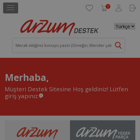
0
Merhaba,
Müşteri Destek Sitesine Hoş geldiniz!
Lütfen
giriş yapınız.