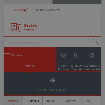
Ana Sayfa
Destek Merkezi
Destek
Merkezi
Ürünler
Ürünler
Yedek
Servis ve
Sözleşme ve
Parça ve
Garanti
Yönetmelikler
Aksesuar
Online
Alışveriş
Genel Destek Konuları
Mutfak
Elektrikli
Kişisel
Arzum
Ev-