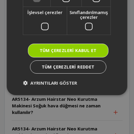
AR5134- Arzum Hairstar Neo Kurutma
İşlevsel çerezler
Sınıflandırılmamış
Makinesi Cihaz pratik askı halkası ile nasıl
çerezler
saklanabilir?
AR5134- Arzum Hairstar Neo Kurutma
Makinesi Cihazın kablosu nasıl
TÜM ÇEREZLERI KABUL ET
saklanmalıdır?
TÜM ÇEREZLERI REDDET
AR5134- Arzum Hairstar Neo Kurutma
Makinesi Soğuk hava düğmesi hangi hız ve
ısı ayarında kullanılabilir?
AYRINTILARI GÖSTER
AR5134- Arzum Hairstar Neo Kurutma
Makinesi Soğuk hava düğmesi ne zaman
kullanılır?
AR5134- Arzum Hairstar Neo Kurutma