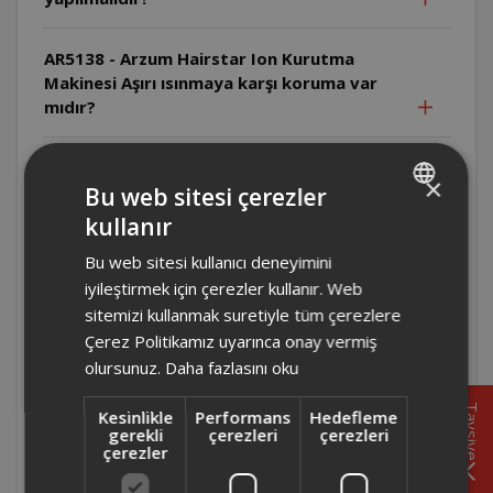
AR5138 - Arzum Hairstar Ion Kurutma
Makinesi Aşırı ısınmaya karşı koruma var
mıdır?
AR5138 - Arzum Hairstar Ion Kurutma
×
Makinesi Arıza durumunda ne yapılmalıdır?
Bu web sitesi çerezler
kullanır
TURKISH
AR5134- Arzum Hairstar Neo Kurutma
Bu web sitesi kullanıcı deneyimini
ENGLISH
Makinesi Üretici/İthalatçı firma kimdir ve
iyileştirmek için çerezler kullanır. Web
ürün nerede üretilmiştir?
sitemizi kullanmak suretiyle tüm çerezlere
Çerez Politikamız uyarınca onay vermiş
AR5134- Arzum Hairstar Neo Kurutma
olursunuz.
Daha fazlasını oku
Makinesi Arıza durumunda ne yapılmalıdır?
Tavsiye
Kesinlikle
Performans
Hedefleme
gerekli
çerezleri
çerezleri
AR5134- Arzum Hairstar Neo Kurutma
çerezler
Makinesi Uzatma kablosu kullanılabilir mi?