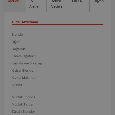
Aletleri
Ev
Bakım
OKKA
Hijyen
Aletleri
Aletleri
Gıda Hazırlama
Blender
Diğer
Doğrayıcı
Kahve Öğütücü
Katı Meyve Sıkacağı
Kişisel Blender
Kıyma Makinesi
Mikser
Mutfak Robotu
Mutfak Tartısı
Sürahi Blender