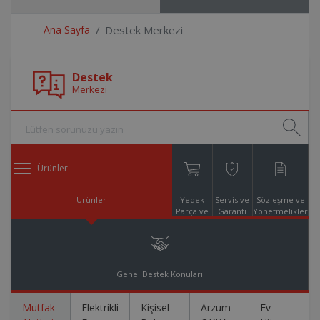
Ana Sayfa
Destek Merkezi
Destek
Merkezi
Ürünler
Ürünler
Yedek
Servis ve
Sözleşme ve
Parça ve
Garanti
Yönetmelikler
Aksesuar
Online
Alışveriş
Genel Destek Konuları
Mutfak
Elektrikli
Kişisel
Arzum
Ev-