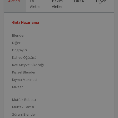
Aletleri
Ev
Bakım
OKKA
Hijyen
Aletleri
Aletleri
Gıda Hazırlama
Blender
Diğer
Doğrayıcı
Kahve Öğütücü
Katı Meyve Sıkacağı
Kişisel Blender
Kıyma Makinesi
Mikser
Mutfak Robotu
Mutfak Tartısı
Sürahi Blender