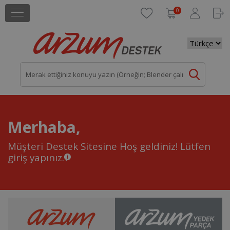
0
Merhaba,
Müşteri Destek Sitesine Hoş geldiniz!
Lütfen
giriş yapınız.