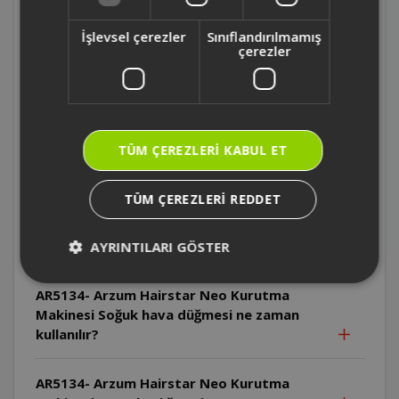
AR5134- Arzum Hairstar Neo Kurutma
İşlevsel çerezler
Sınıflandırılmamış
Makinesi Cihaz pratik askı halkası ile nasıl
çerezler
saklanabilir?
AR5134- Arzum Hairstar Neo Kurutma
Makinesi Cihazın kablosu nasıl
TÜM ÇEREZLERI KABUL ET
saklanmalıdır?
TÜM ÇEREZLERI REDDET
AR5134- Arzum Hairstar Neo Kurutma
Makinesi Soğuk hava düğmesi hangi hız ve
ısı ayarında kullanılabilir?
AYRINTILARI GÖSTER
AR5134- Arzum Hairstar Neo Kurutma
Makinesi Soğuk hava düğmesi ne zaman
kullanılır?
AR5134- Arzum Hairstar Neo Kurutma