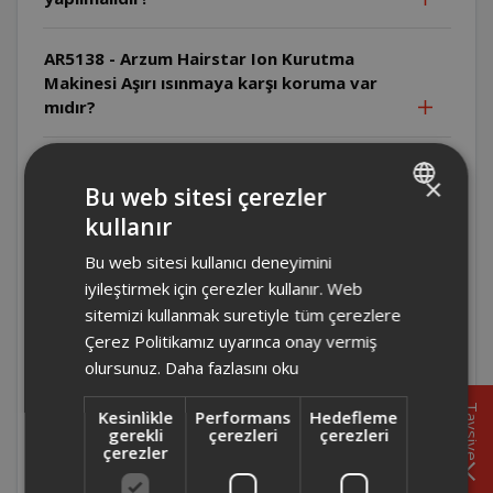
AR5138 - Arzum Hairstar Ion Kurutma
Makinesi Aşırı ısınmaya karşı koruma var
mıdır?
AR5138 - Arzum Hairstar Ion Kurutma
×
Makinesi Arıza durumunda ne yapılmalıdır?
Bu web sitesi çerezler
kullanır
TURKISH
AR5134- Arzum Hairstar Neo Kurutma
Bu web sitesi kullanıcı deneyimini
ENGLISH
Makinesi Üretici/İthalatçı firma kimdir ve
iyileştirmek için çerezler kullanır. Web
ürün nerede üretilmiştir?
sitemizi kullanmak suretiyle tüm çerezlere
Çerez Politikamız uyarınca onay vermiş
AR5134- Arzum Hairstar Neo Kurutma
olursunuz.
Daha fazlasını oku
Makinesi Arıza durumunda ne yapılmalıdır?
Tavsiye
Kesinlikle
Performans
Hedefleme
gerekli
çerezleri
çerezleri
AR5134- Arzum Hairstar Neo Kurutma
çerezler
Makinesi Uzatma kablosu kullanılabilir mi?