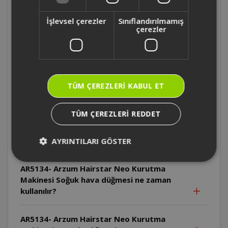
AR5134- Arzum Hairstar Neo Kurutma
İşlevsel çerezler
Sınıflandırılmamış
Makinesi Cihaz pratik askı halkası ile nasıl
çerezler
saklanabilir?
AR5134- Arzum Hairstar Neo Kurutma
Makinesi Cihazın kablosu nasıl
TÜM ÇEREZLERI KABUL ET
saklanmalıdır?
TÜM ÇEREZLERI REDDET
AR5134- Arzum Hairstar Neo Kurutma
Makinesi Soğuk hava düğmesi hangi hız ve
ısı ayarında kullanılabilir?
AYRINTILARI GÖSTER
AR5134- Arzum Hairstar Neo Kurutma
Makinesi Soğuk hava düğmesi ne zaman
kullanılır?
AR5134- Arzum Hairstar Neo Kurutma