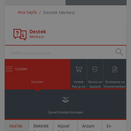
Ana Sayfa
Destek Merkezi
Destek
Merkezi
Ürünler
Ürünler
Yedek
Servis ve
Sözleşme ve
Parça ve
Garanti
Yönetmelikler
Aksesuar
Online
Alışveriş
Genel Destek Konuları
Mutfak
Elektrikli
Kişisel
Arzum
Ev-