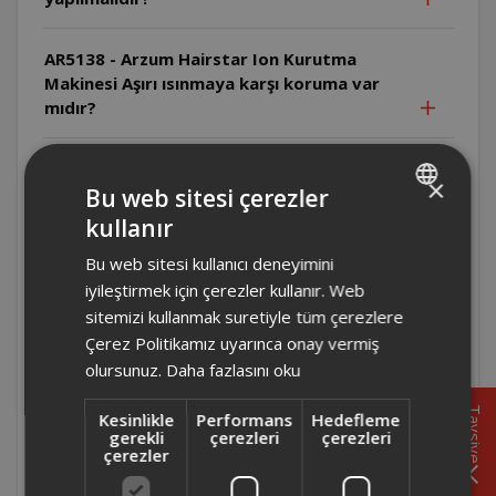
AR5138 - Arzum Hairstar Ion Kurutma
Makinesi Aşırı ısınmaya karşı koruma var
mıdır?
AR5138 - Arzum Hairstar Ion Kurutma
×
Makinesi Arıza durumunda ne yapılmalıdır?
Bu web sitesi çerezler
kullanır
TURKISH
AR5134- Arzum Hairstar Neo Kurutma
Bu web sitesi kullanıcı deneyimini
ENGLISH
Makinesi Üretici/İthalatçı firma kimdir ve
iyileştirmek için çerezler kullanır. Web
ürün nerede üretilmiştir?
sitemizi kullanmak suretiyle tüm çerezlere
Çerez Politikamız uyarınca onay vermiş
AR5134- Arzum Hairstar Neo Kurutma
olursunuz.
Daha fazlasını oku
Makinesi Arıza durumunda ne yapılmalıdır?
Tavsiye
Kesinlikle
Performans
Hedefleme
gerekli
çerezleri
çerezleri
AR5134- Arzum Hairstar Neo Kurutma
çerezler
Makinesi Uzatma kablosu kullanılabilir mi?