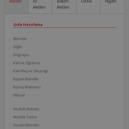
Aletleri
Ev
Bakım
OKKA
Hijyen
Aletleri
Aletleri
Gıda Hazırlama
Blender
Diğer
Doğrayıcı
Kahve Öğütücü
Katı Meyve Sıkacağı
Kişisel Blender
Kıyma Makinesi
Mikser
Mutfak Robotu
Mutfak Tartısı
Sürahi Blender