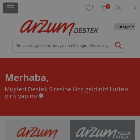
0
Merhaba,
Müşteri Destek Sitesine Hoş geldiniz!
Lütfen
giriş yapınız.