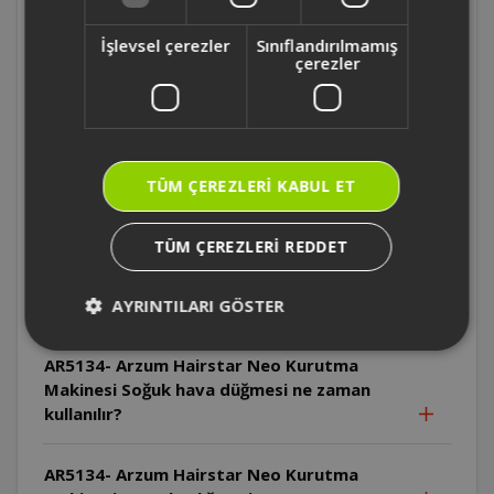
AR5134- Arzum Hairstar Neo Kurutma
İşlevsel çerezler
Sınıflandırılmamış
Makinesi Cihaz pratik askı halkası ile nasıl
çerezler
saklanabilir?
AR5134- Arzum Hairstar Neo Kurutma
Makinesi Cihazın kablosu nasıl
TÜM ÇEREZLERI KABUL ET
saklanmalıdır?
TÜM ÇEREZLERI REDDET
AR5134- Arzum Hairstar Neo Kurutma
Makinesi Soğuk hava düğmesi hangi hız ve
ısı ayarında kullanılabilir?
AYRINTILARI GÖSTER
AR5134- Arzum Hairstar Neo Kurutma
Makinesi Soğuk hava düğmesi ne zaman
kullanılır?
AR5134- Arzum Hairstar Neo Kurutma