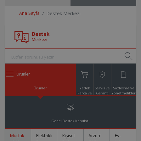
Ana Sayfa
Destek Merkezi
Destek
Merkezi
Ürünler
Ürünler
Yedek
Servis ve
Sözleşme ve
Parça ve
Garanti
Yönetmelikler
Aksesuar
Online
Alışveriş
Genel Destek Konuları
Mutfak
Elektrikli
Kişisel
Arzum
Ev-