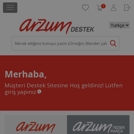
0
Merhaba,
Müşteri Destek Sitesine Hoş geldiniz!
Lütfen
giriş yapınız.