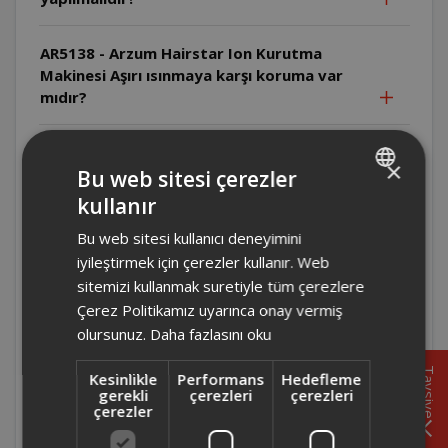
AR5138 - Arzum Hairstar Ion Kurutma
Makinesi Aşırı ısınmaya karşı koruma var
mıdır?
AR5138 - Arzum Hairstar Ion Kurutma
×
Makinesi Arıza durumunda ne yapılmalıdır?
Bu web sitesi çerezler
kullanır
TURKISH
AR5134- Arzum Hairstar Neo Kurutma
Bu web sitesi kullanıcı deneyimini
ENGLISH
Makinesi Üretici/İthalatçı firma kimdir ve
iyileştirmek için çerezler kullanır. Web
ürün nerede üretilmiştir?
sitemizi kullanmak suretiyle tüm çerezlere
Çerez Politikamız uyarınca onay vermiş
AR5134- Arzum Hairstar Neo Kurutma
olursunuz.
Daha fazlasını oku
Makinesi Arıza durumunda ne yapılmalıdır?
Tavsiye
Kesinlikle
Performans
Hedefleme
gerekli
çerezleri
çerezleri
AR5134- Arzum Hairstar Neo Kurutma
çerezler
Makinesi Uzatma kablosu kullanılabilir mi?