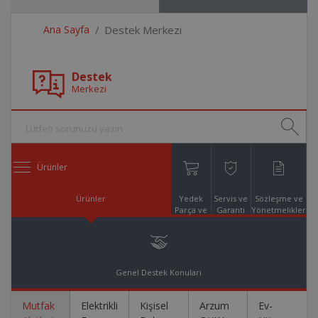
Ana Sayfa
Destek Merkezi
Destek
Merkezi
Ürünler
Ürünler
Yedek
Servis ve
Sözleşme ve
Parça ve
Garanti
Yönetmelikler
Aksesuar
Online
Alışveriş
Genel Destek Konuları
Mutfak
Elektrikli
Kişisel
Arzum
Ev-