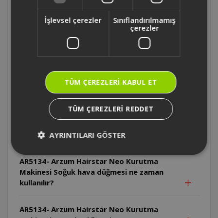
AR5134- Arzum Hairstar Neo Kurutma
İşlevsel çerezler
Sınıflandırılmamış
Makinesi Cihaz pratik askı halkası ile nasıl
çerezler
saklanabilir?
AR5134- Arzum Hairstar Neo Kurutma
Makinesi Cihazın kablosu nasıl
TÜM ÇEREZLERI KABUL ET
saklanmalıdır?
TÜM ÇEREZLERI REDDET
AR5134- Arzum Hairstar Neo Kurutma
Makinesi Soğuk hava düğmesi hangi hız ve
ısı ayarında kullanılabilir?
AYRINTILARI GÖSTER
AR5134- Arzum Hairstar Neo Kurutma
Makinesi Soğuk hava düğmesi ne zaman
kullanılır?
AR5134- Arzum Hairstar Neo Kurutma