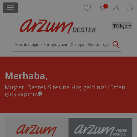
0
Merhaba,
Müşteri Destek Sitesine Hoş geldiniz!
Lütfen
giriş yapınız.