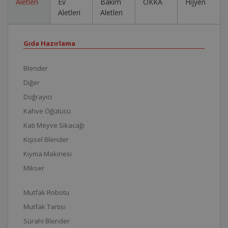
Aletleri
Ev
Bakım
OKKA
Hijyen
Aletleri
Aletleri
Gıda Hazırlama
Blender
Diğer
Doğrayıcı
Kahve Öğütücü
Katı Meyve Sıkacağı
Kişisel Blender
Kıyma Makinesi
Mikser
Mutfak Robotu
Mutfak Tartısı
Sürahi Blender