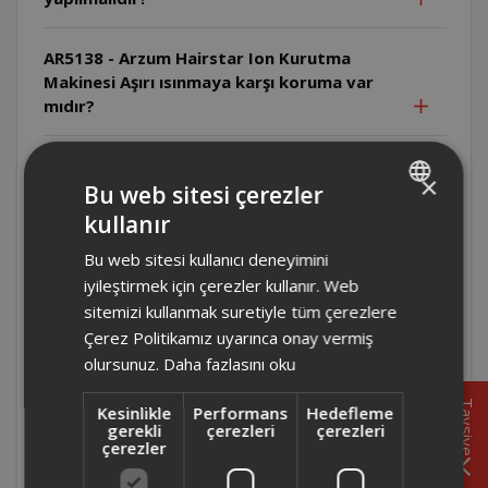
AR5138 - Arzum Hairstar Ion Kurutma
Makinesi Aşırı ısınmaya karşı koruma var
mıdır?
AR5138 - Arzum Hairstar Ion Kurutma
×
Makinesi Arıza durumunda ne yapılmalıdır?
Bu web sitesi çerezler
kullanır
TURKISH
AR5134- Arzum Hairstar Neo Kurutma
Bu web sitesi kullanıcı deneyimini
ENGLISH
Makinesi Üretici/İthalatçı firma kimdir ve
iyileştirmek için çerezler kullanır. Web
ürün nerede üretilmiştir?
sitemizi kullanmak suretiyle tüm çerezlere
Çerez Politikamız uyarınca onay vermiş
AR5134- Arzum Hairstar Neo Kurutma
olursunuz.
Daha fazlasını oku
Makinesi Arıza durumunda ne yapılmalıdır?
Tavsiye
Kesinlikle
Performans
Hedefleme
gerekli
çerezleri
çerezleri
AR5134- Arzum Hairstar Neo Kurutma
çerezler
Makinesi Uzatma kablosu kullanılabilir mi?