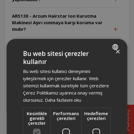
AR5138 - Arzum Hairstar Ion Kurutma
Makinesi Aşırı ısınmaya karşı koruma var
mıdır?
AR5138 - Arzum Hairstar Ion Kurutma
×
Makinesi Arıza durumunda ne yapılmalıdır?
Bu web sitesi çerezler
kullanır
TURKISH
AR5134- Arzum Hairstar Neo Kurutma
Bu web sitesi kullanıcı deneyimini
ENGLISH
Makinesi Üretici/İthalatçı firma kimdir ve
iyileştirmek için çerezler kullanır. Web
ürün nerede üretilmiştir?
sitemizi kullanmak suretiyle tüm çerezlere
Çerez Politikamız uyarınca onay vermiş
AR5134- Arzum Hairstar Neo Kurutma
olursunuz.
Daha fazlasını oku
Makinesi Arıza durumunda ne yapılmalıdır?
Tavsiye
Kesinlikle
Performans
Hedefleme
gerekli
çerezleri
çerezleri
AR5134- Arzum Hairstar Neo Kurutma
çerezler
Makinesi Uzatma kablosu kullanılabilir mi?