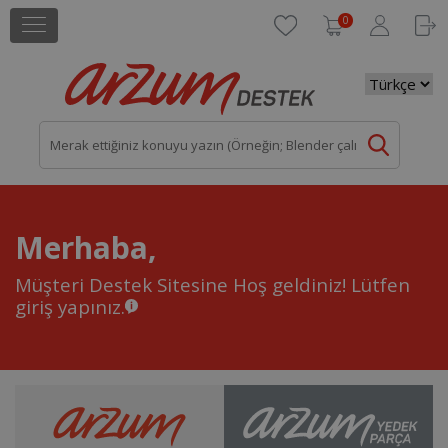
0
Merhaba,
Müşteri Destek Sitesine Hoş geldiniz!
Lütfen
giriş yapınız.