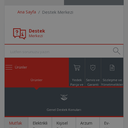
Ana Sayfa
Destek Merkezi
Destek
Merkezi
Ürünler
Ürünler
Yedek
Servis ve
Sözleşme ve
Parça ve
Garanti
Yönetmelikler
Aksesuar
Online
Alışveriş
Genel Destek Konuları
Mutfak
Elektrikli
Kişisel
Arzum
Ev-