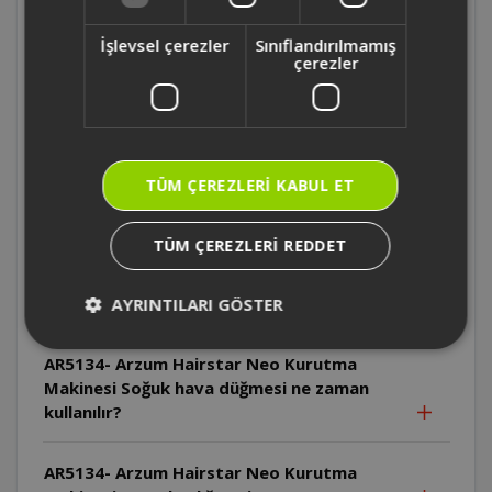
AR5134- Arzum Hairstar Neo Kurutma
İşlevsel çerezler
Sınıflandırılmamış
Makinesi Cihaz pratik askı halkası ile nasıl
çerezler
saklanabilir?
AR5134- Arzum Hairstar Neo Kurutma
Makinesi Cihazın kablosu nasıl
TÜM ÇEREZLERI KABUL ET
saklanmalıdır?
TÜM ÇEREZLERI REDDET
AR5134- Arzum Hairstar Neo Kurutma
Makinesi Soğuk hava düğmesi hangi hız ve
ısı ayarında kullanılabilir?
AYRINTILARI GÖSTER
AR5134- Arzum Hairstar Neo Kurutma
Makinesi Soğuk hava düğmesi ne zaman
kullanılır?
AR5134- Arzum Hairstar Neo Kurutma