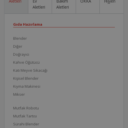
Aletleri
Ev
Bakım
OKKA
Hijyen
Aletleri
Aletleri
Gıda Hazırlama
Blender
Diğer
Doğrayıcı
Kahve Öğütücü
Katı Meyve Sıkacağı
Kişisel Blender
Kıyma Makinesi
Mikser
Mutfak Robotu
Mutfak Tartısı
Sürahi Blender