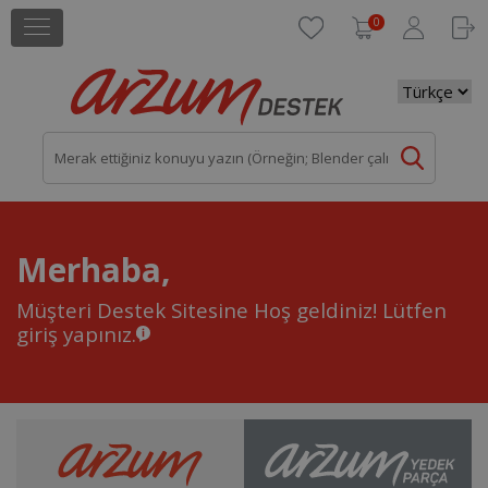
0
Merhaba,
Müşteri Destek Sitesine Hoş geldiniz!
Lütfen
giriş yapınız.