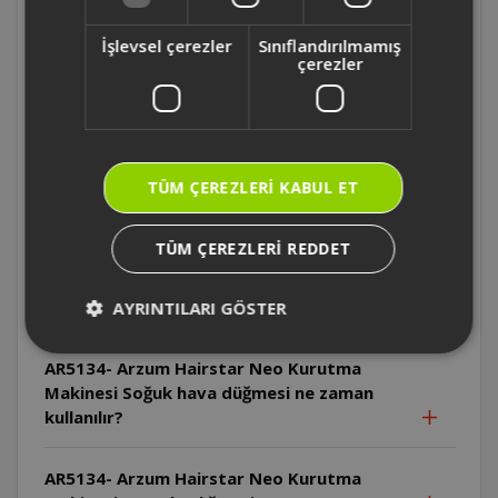
AR5134- Arzum Hairstar Neo Kurutma
İşlevsel çerezler
Sınıflandırılmamış
Makinesi Cihaz pratik askı halkası ile nasıl
çerezler
saklanabilir?
AR5134- Arzum Hairstar Neo Kurutma
Makinesi Cihazın kablosu nasıl
TÜM ÇEREZLERI KABUL ET
saklanmalıdır?
TÜM ÇEREZLERI REDDET
AR5134- Arzum Hairstar Neo Kurutma
Makinesi Soğuk hava düğmesi hangi hız ve
ısı ayarında kullanılabilir?
AYRINTILARI GÖSTER
AR5134- Arzum Hairstar Neo Kurutma
Makinesi Soğuk hava düğmesi ne zaman
kullanılır?
AR5134- Arzum Hairstar Neo Kurutma