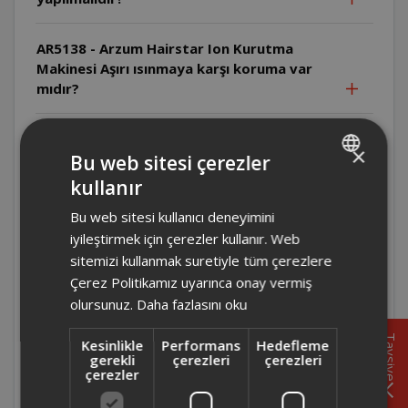
AR5138 - Arzum Hairstar Ion Kurutma
Makinesi Aşırı ısınmaya karşı koruma var
mıdır?
AR5138 - Arzum Hairstar Ion Kurutma
×
Makinesi Arıza durumunda ne yapılmalıdır?
Bu web sitesi çerezler
kullanır
TURKISH
AR5134- Arzum Hairstar Neo Kurutma
Bu web sitesi kullanıcı deneyimini
ENGLISH
Makinesi Üretici/İthalatçı firma kimdir ve
iyileştirmek için çerezler kullanır. Web
ürün nerede üretilmiştir?
sitemizi kullanmak suretiyle tüm çerezlere
Çerez Politikamız uyarınca onay vermiş
AR5134- Arzum Hairstar Neo Kurutma
olursunuz.
Daha fazlasını oku
Makinesi Arıza durumunda ne yapılmalıdır?
Tavsiye
Kesinlikle
Performans
Hedefleme
gerekli
çerezleri
çerezleri
AR5134- Arzum Hairstar Neo Kurutma
çerezler
Makinesi Uzatma kablosu kullanılabilir mi?