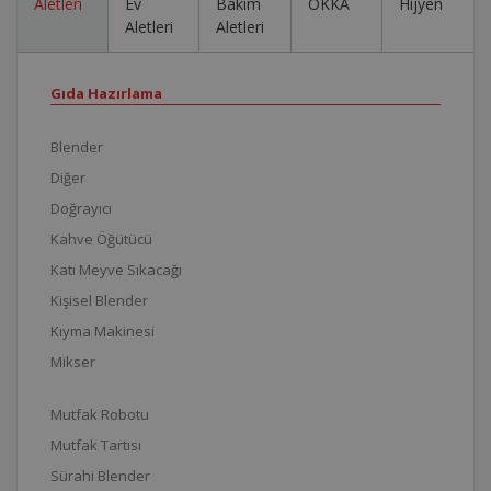
Aletleri
Ev
Bakım
OKKA
Hijyen
Aletleri
Aletleri
Gıda Hazırlama
Blender
Diğer
Doğrayıcı
Kahve Öğütücü
Katı Meyve Sıkacağı
Kişisel Blender
Kıyma Makinesi
Mikser
Mutfak Robotu
Mutfak Tartısı
Sürahi Blender