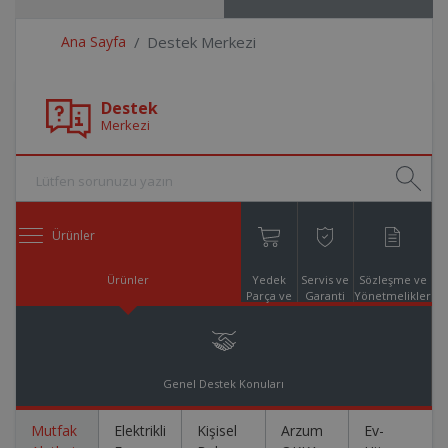
Ana Sayfa
Destek Merkezi
Destek
Merkezi
Ürünler
Ürünler
Yedek
Servis ve
Sözleşme ve
Parça ve
Garanti
Yönetmelikler
Aksesuar
Online
Alışveriş
Genel Destek Konuları
Mutfak
Elektrikli
Kişisel
Arzum
Ev-