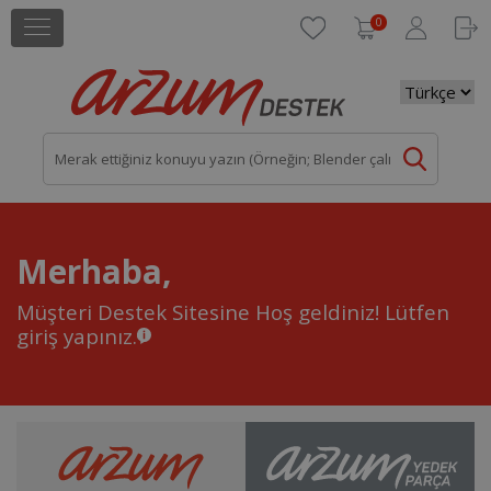
0
Merhaba,
Müşteri Destek Sitesine Hoş geldiniz!
Lütfen
giriş yapınız.