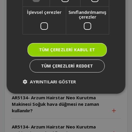
AR5134- Arzum Hairstar Neo Kurutma
İşlevsel çerezler
Sınıflandırılmamış
Makinesi Cihaz pratik askı halkası ile nasıl
çerezler
saklanabilir?
AR5134- Arzum Hairstar Neo Kurutma
Makinesi Cihazın kablosu nasıl
TÜM ÇEREZLERI KABUL ET
saklanmalıdır?
TÜM ÇEREZLERI REDDET
AR5134- Arzum Hairstar Neo Kurutma
Makinesi Soğuk hava düğmesi hangi hız ve
ısı ayarında kullanılabilir?
AYRINTILARI GÖSTER
AR5134- Arzum Hairstar Neo Kurutma
Makinesi Soğuk hava düğmesi ne zaman
kullanılır?
AR5134- Arzum Hairstar Neo Kurutma