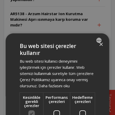
AR5138 - Arzum Hairstar Ion Kurutma
Makinesi Aşırı ısınmaya karşı koruma var
mıdır?
AR5138 - Arzum Hairstar Ion Kurutma
×
Makinesi Arıza durumunda ne yapılmalıdır?
Bu web sitesi çerezler
kullanır
TURKISH
AR5134- Arzum Hairstar Neo Kurutma
Bu web sitesi kullanıcı deneyimini
ENGLISH
Makinesi Üretici/İthalatçı firma kimdir ve
iyileştirmek için çerezler kullanır. Web
ürün nerede üretilmiştir?
sitemizi kullanmak suretiyle tüm çerezlere
Çerez Politikamız uyarınca onay vermiş
AR5134- Arzum Hairstar Neo Kurutma
olursunuz.
Daha fazlasını oku
Makinesi Arıza durumunda ne yapılmalıdır?
Tavsiye
Kesinlikle
Performans
Hedefleme
gerekli
çerezleri
çerezleri
AR5134- Arzum Hairstar Neo Kurutma
çerezler
Makinesi Uzatma kablosu kullanılabilir mi?