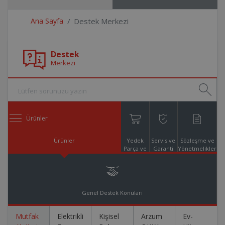
Ana Sayfa
Destek Merkezi
Destek
Merkezi
Ürünler
Ürünler
Yedek
Servis ve
Sözleşme ve
Parça ve
Garanti
Yönetmelikler
Aksesuar
Online
Alışveriş
Genel Destek Konuları
Mutfak
Elektrikli
Kişisel
Arzum
Ev-