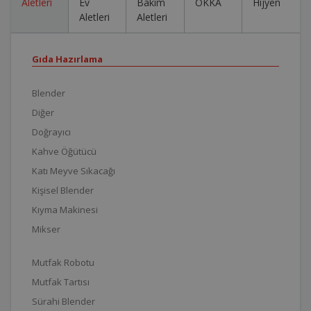
Aletleri
Ev
Bakım
OKKA
Hijyen
Aletleri
Aletleri
Gıda Hazırlama
Blender
Diğer
Doğrayıcı
Kahve Öğütücü
Katı Meyve Sıkacağı
Kişisel Blender
Kıyma Makinesi
Mikser
Mutfak Robotu
Mutfak Tartısı
Sürahi Blender