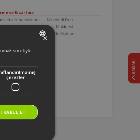
irme ve Kızartma
ek Kızartma Makinesi
Mini/Midi Fırın
mek Yapma
Tost Makinesi
trikli Izgara
Waffle Makinesi
×
trikli Pişirici
ktrikli Sefer Tası
TURKISH
lanmak suretiyle
die Modern Sefer Tası
ENGLISH
Tavsiye
töz
rodalga
nıflandırılmamış
çerezler
I KABUL ET