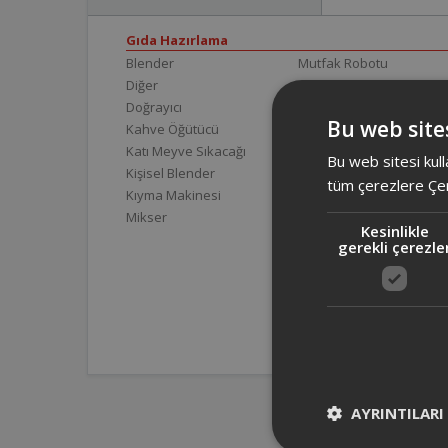
Gıda Hazırlama
Blender
Mutfak Robotu
Diğer
Mutfak Tartısı
Doğrayıcı
Sürahi Blender
Bu web sites
Kahve Öğütücü
Katı Meyve Sıkacağı
Bu web sitesi kull
Kişisel Blender
tüm çerezlere Çer
Kıyma Makinesi
Mikser
Kesinlikle
gerekli çerezle
AYRINTILARI