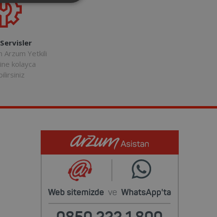
 Servisler
n Arzum Yetkili
rine kolayca
ilirsiniz
Web sitemizde
ve
WhatsApp'ta
0850 222 1 800