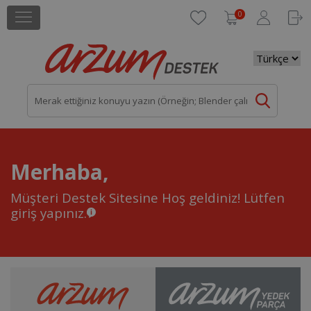
0
Merhaba,
Müşteri Destek Sitesine Hoş geldiniz!
Lütfen
giriş yapınız.