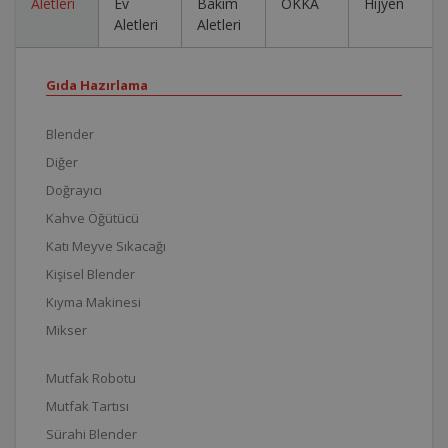
Aletleri
Ev
Bakım
OKKA
Hijyen
Aletleri
Aletleri
Gıda Hazırlama
Blender
Diğer
Doğrayıcı
Kahve Öğütücü
Katı Meyve Sıkacağı
Kişisel Blender
Kıyma Makinesi
Mikser
Mutfak Robotu
Mutfak Tartısı
Sürahi Blender