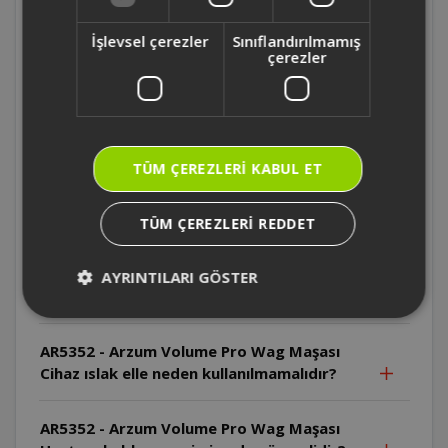
çekilmelidir?
İşlevsel çerezler
Sınıflandırılmamış
çerezler
AR5352 - Arzum Volume Pro Wag Maşası
Cihazın plakaları neden temiz tutulmalıdır?
AR5352 - Arzum Volume Pro Wag Maşası
TÜM ÇEREZLERI KABUL ET
Cihaz sıcakken neden plastik veya ahşap
yüzeylere bırakılmamalıdır?
TÜM ÇEREZLERI REDDET
AR5352 - Arzum Volume Pro Wag Maşası
Cihazın fişi veya kablosu hasarlıysa ne
AYRINTILARI GÖSTER
yapılmalıdır?
AR5352 - Arzum Volume Pro Wag Maşası
Cihaz ıslak elle neden kullanılmamalıdır?
AR5352 - Arzum Volume Pro Wag Maşası