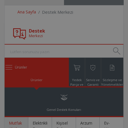
Ana Sayfa
Destek Merkezi
Destek
Merkezi
Ürünler
Ürünler
Yedek
Servis ve
Sözleşme ve
Parça ve
Garanti
Yönetmelikler
Aksesuar
Online
Alışveriş
Genel Destek Konuları
Mutfak
Elektrikli
Kişisel
Arzum
Ev-