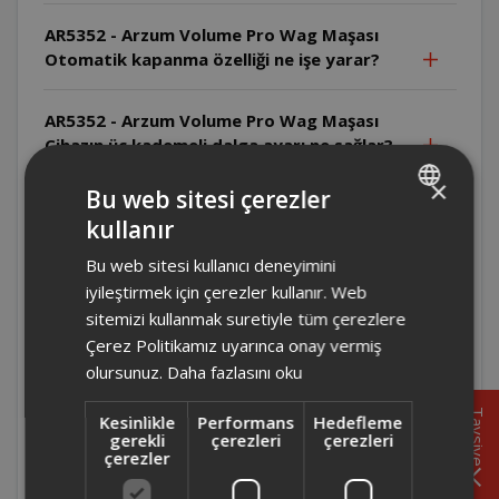
AR5352 - Arzum Volume Pro Wag Maşası
Otomatik kapanma özelliği ne işe yarar?
AR5352 - Arzum Volume Pro Wag Maşası
Cihazın üç kademeli dalga ayarı ne sağlar?
×
Bu web sitesi çerezler
AR5352 - Arzum Volume Pro Wag Maşası
kullanır
Seramik kaplama plakaların avantajı nedir?
TURKISH
Bu web sitesi kullanıcı deneyimini
ENGLISH
AR5352 - Arzum Volume Pro Wag Maşası Seramik
iyileştirmek için çerezler kullanır. Web
kaplama ısının eşit dağılmasını sağlar ve saçın zarar
sitemizi kullanmak suretiyle tüm çerezlere
görmesini engeller.
Çerez Politikamız uyarınca onay vermiş
olursunuz.
Daha fazlasını oku
AR5352 - Arzum Volume Pro Wag Maşası
Cihaz soğumadan neden saklanmamalıdır?
Tavsiye
Kesinlikle
Performans
Hedefleme
gerekli
çerezleri
çerezleri
çerezler
AR5352 - Arzum Volume Pro Wag Maşası
Cihaz kullanılmadığında neden fişten