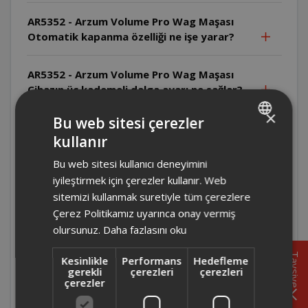
AR5352 - Arzum Volume Pro Wag Maşası
Otomatik kapanma özelliği ne işe yarar?
AR5352 - Arzum Volume Pro Wag Maşası
Cihazın üç kademeli dalga ayarı ne sağlar?
×
Bu web sitesi çerezler
AR5352 - Arzum Volume Pro Wag Maşası
kullanır
Seramik kaplama plakaların avantajı nedir?
TURKISH
Bu web sitesi kullanıcı deneyimini
ENGLISH
AR5352 - Arzum Volume Pro Wag Maşası
iyileştirmek için çerezler kullanır. Web
Cihaz soğumadan neden saklanmamalıdır?
sitemizi kullanmak suretiyle tüm çerezlere
Çerez Politikamız uyarınca onay vermiş
olursunuz.
Daha fazlasını oku
AR5352 - Arzum Volume Pro Wag Maşası
Cihaz kullanılmadığında neden fişten
Tavsiye
Kesinlikle
Performans
Hedefleme
çekilmelidir?
gerekli
çerezleri
çerezleri
çerezler
AR5352 - Arzum Volume Pro Wag Maşası