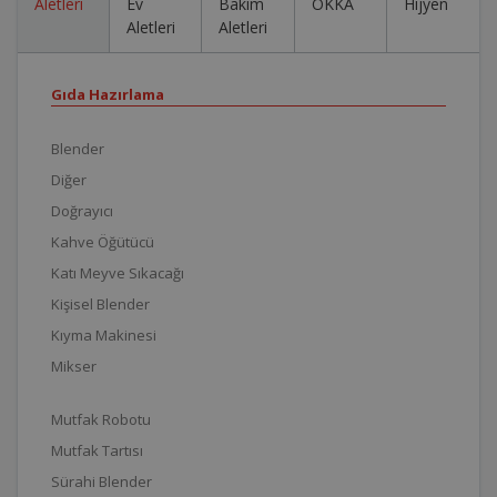
Aletleri
Ev
Bakım
OKKA
Hijyen
Aletleri
Aletleri
Gıda Hazırlama
Blender
Diğer
Doğrayıcı
Kahve Öğütücü
Katı Meyve Sıkacağı
Kişisel Blender
Kıyma Makinesi
Mikser
Mutfak Robotu
Mutfak Tartısı
Sürahi Blender