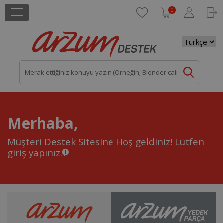
0
Merhaba,
Müşteri Destek Sitesine Hoş geldiniz!
Lütfen
giriş yapınız.