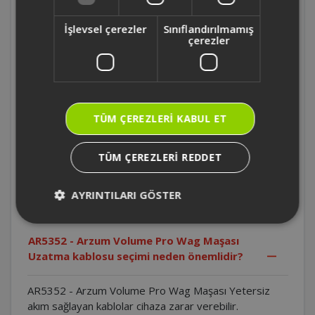
Cihazın plakaları neden temiz tutulmalıdır?
İşlevsel çerezler
Sınıflandırılmamış
çerezler
AR5352 - Arzum Volume Pro Wag Maşası
Cihaz sıcakken neden plastik veya ahşap
yüzeylere bırakılmamalıdır?
AR5352 - Arzum Volume Pro Wag Maşası
TÜM ÇEREZLERI KABUL ET
Cihazın fişi veya kablosu hasarlıysa ne
yapılmalıdır?
TÜM ÇEREZLERI REDDET
AR5352 - Arzum Volume Pro Wag Maşası
AYRINTILARI GÖSTER
Cihaz ıslak elle neden kullanılmamalıdır?
AR5352 - Arzum Volume Pro Wag Maşası
Uzatma kablosu seçimi neden önemlidir?
AR5352 - Arzum Volume Pro Wag Maşası Yetersiz
akım sağlayan kablolar cihaza zarar verebilir.