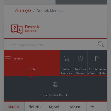
Ana Sayfa
Destek Merkezi
Destek
Merkezi
Ürünler
Ürünler
Yedek
Servis ve
Sözleşme ve
Parça ve
Garanti
Yönetmelikler
Aksesuar
Online
Alışveriş
Genel Destek Konuları
Mutfak
Elektrikli
Kişisel
Arzum
Ev-