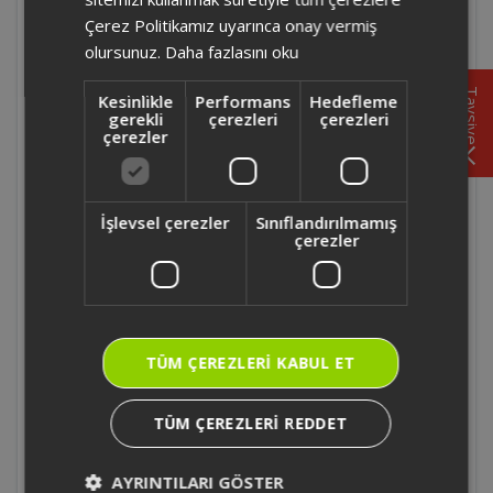
Çerez Politikamız uyarınca onay vermiş
AR5300 - Arzum Sensible Touch Şarjlı Ağız
olursunuz.
Daha fazlasını oku
Duşu şarj göstergesi ışıkları ne anlama gelir
?
Tavsiye
Kesinlikle
Performans
Hedefleme
gerekli
çerezleri
çerezleri
çerezler
AR5300 - Arzum Sensible Touch Şarjlı Ağız
Duşu püskürtme başlığı ne sıklıkla
değiştirilmelidir ?
İşlevsel çerezler
Sınıflandırılmamış
çerezler
AR5300 - Arzum Sensible Touch Şarjlı Ağız
Duşu Pulse (darbeli) mod nasıl aktif edilir ?
AR5300 - Arzum Sensible Touch Şarjlı Ağız
TÜM ÇEREZLERI KABUL ET
Duşu ömrü kaç yıldır ?
TÜM ÇEREZLERI REDDET
AR5300 - Arzum Sensible Touch Şarjlı Ağız
Duşu' nda hazneye sıcak su doldurulabilir
mi ?
AYRINTILARI GÖSTER