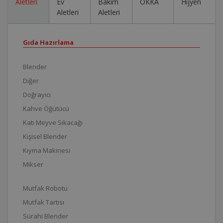
Aletleri
Ev
Bakım
OKKA
Hijyen
Aletleri
Aletleri
Gıda Hazırlama
Blender
Diğer
Doğrayıcı
Kahve Öğütücü
Katı Meyve Sıkacağı
Kişisel Blender
Kıyma Makinesi
Mikser
Mutfak Robotu
Mutfak Tartısı
Sürahi Blender