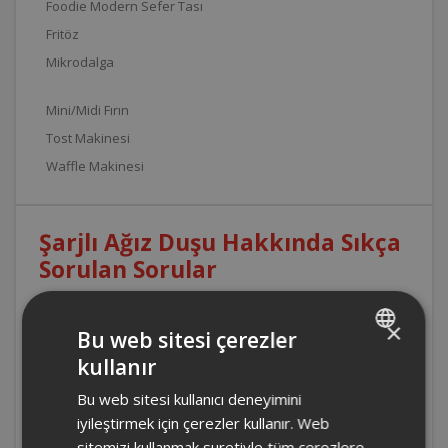
Foodie Modern Sefer Tası
Fritöz
Mikrodalga
Mini/Midi Fırın
Tost Makinesi
Waffle Makinesi
Şarjlı Ağız Duşu Hakkında Sıkça
Sorulan Sorular
×
AR5300 - Arzum Sensible Touch Şarjlı Ağız
Bu web sitesi çerezler
Duşu voltajı ve batarya kapasitesi nedir ?
kullanır
TURKISH
Bu web sitesi kullanıcı deneyimini
ENGLISH
AR5300 - Arzum Sensible Touch Şarjlı Ağız
iyileştirmek için çerezler kullanır. Web
Duşu tam şarj ile ne kadar çalışır ?
sitemizi kullanmak suretiyle tüm çerezlere