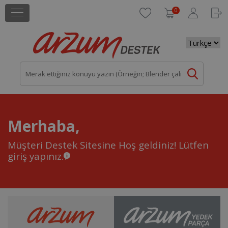
0
Merhaba,
Müşteri Destek Sitesine Hoş geldiniz!
Lütfen
giriş yapınız.