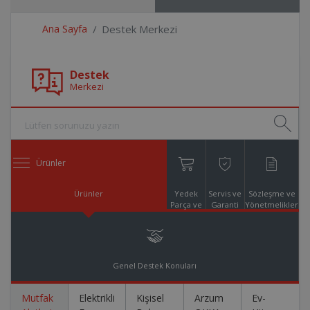
Ana Sayfa
Destek Merkezi
Destek
Merkezi
Ürünler
Ürünler
Yedek
Servis ve
Sözleşme ve
Parça ve
Garanti
Yönetmelikler
Aksesuar
Online
Alışveriş
Genel Destek Konuları
Mutfak
Elektrikli
Kişisel
Arzum
Ev-