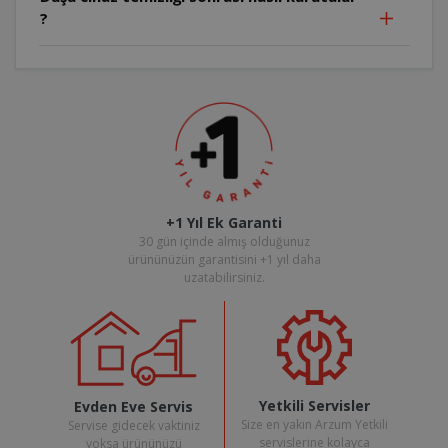
?
+1 Yıl Ek Garanti
30 gün içinde almış olduğunuz
ürününüzün garantisini +1 yıl daha
uzatabilirsiniz.
Yetkili Servisler
Evden Eve Servis
Size en yakın Arzum Yetkili
Servise gidecek vaktiniz
servislerine kolayca
yoksa ürününüzü