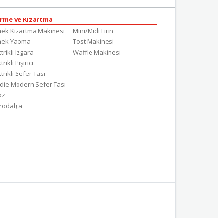
irme ve Kızartma
ek Kızartma Makinesi
Mini/Midi Fırın
mek Yapma
Tost Makinesi
trikli Izgara
Waffle Makinesi
trikli Pişirici
ktrikli Sefer Tası
die Modern Sefer Tası
töz
rodalga