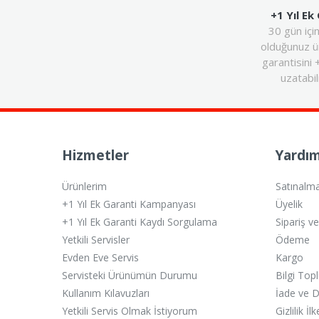
+1 Yıl Ek
30 gün içi
olduğunuz 
garantisini 
uzatabili
Hizmetler
Yardım
Ürünlerim
Satınalm
+1 Yıl Ek Garanti Kampanyası
Üyelik
+1 Yıl Ek Garanti Kaydı Sorgulama
Sipariş v
Yetkili Servisler
Ödeme
Evden Eve Servis
Kargo
Servisteki Ürünümün Durumu
Bilgi Top
Kullanım Kılavuzları
İade ve 
Yetkili Servis Olmak İstiyorum
Gizlilik İlk