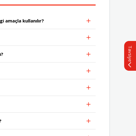
Mini hangi amaçla kullanılır?
Tavsiye
ı?
?