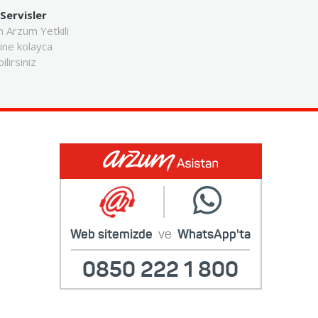
 Servisler
n Arzum Yetkili
rine kolayca
ilirsiniz
Web sitemizde
ve
WhatsApp'ta
0850 222 1 800