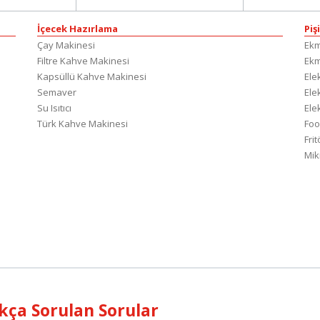
İçecek Hazırlama
Piş
Çay Makinesi
Ekm
Filtre Kahve Makinesi
Ek
Kapsüllü Kahve Makinesi
Elek
Semaver
Elek
Su Isıtıcı
Ele
Türk Kahve Makinesi
Foo
Fri
Mik
kça Sorulan Sorular