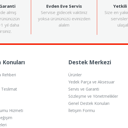
Evden Eve Servis
Yetkili
 Garanti
Servise gidecek vaktiniz
Size en yakı
nde almış
yoksa ürününüzü evinizden
servisle
ürününüzün
alalım
ulaşab
+1 yıl daha
rsiniz.
 Konuları
Destek Merkezi
a Rehberi
Ürünler
Yedek Parça ve Aksesuar
e Teslimat
Servis ve Garanti
Sözleşme ve Yönetmelikler
Genel Destek Konuları
lumu Hizmeti
İletişim Formu
Değişim
eleri