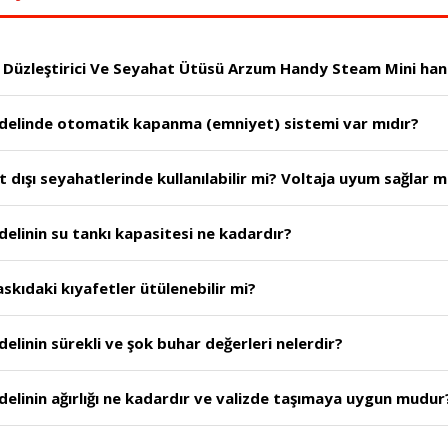
AR6055 - Arzum Handy Steam Mini Buharlı Düzleştirici Ve Seyahat Ütüsü Arzum Handy Steam 
delinde otomatik kapanma (emniyet) sistemi var mıdır?
dışı seyahatlerinde kullanılabilir mi? Voltaja uyum sağlar m
linin su tankı kapasitesi ne kadardır?
skıdaki kıyafetler ütülenebilir mi?
inin sürekli ve şok buhar değerleri nelerdir?
linin ağırlığı ne kadardır ve valizde taşımaya uygun mudur