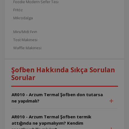
Foodie Modern Sefer Tası
Fritöz
Mikrodalga
Mini/Midi Fırın
Tost Makinesi
Waffle Makinesi
Şofben Hakkında Sıkça Sorulan
Sorular
AR010 - Arzum Termal Şofben don tutarsa
ne yapılmalı?
AR010 - Arzum Termal Şofben termik
attığında ne yapmalıyım? Kendim