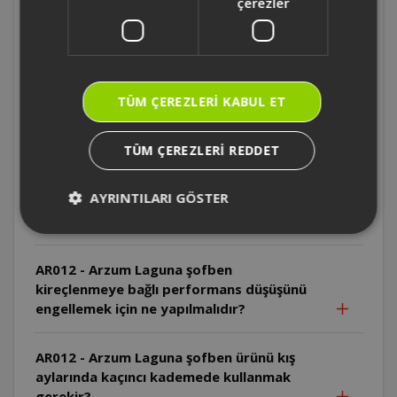
çerezler
AR012 - Arzum Laguna şofben ürünü
mutfak veya lavaboda kullanılabilir mi?
TÜM ÇEREZLERI KABUL ET
AR012 - Arzum Laguna şofben hangi enerji
kaynağı ile çalışır?
TÜM ÇEREZLERI REDDET
AR012 - Arzum Laguna şofben ürünü
AYRINTILARI GÖSTER
çalışırken şalter atıyorsa sebebi ne
olabilir?
AR012 - Arzum Laguna şofben
kireçlenmeye bağlı performans düşüşünü
engellemek için ne yapılmalıdır?
AR012 - Arzum Laguna şofben ürünü kış
aylarında kaçıncı kademede kullanmak
gerekir?