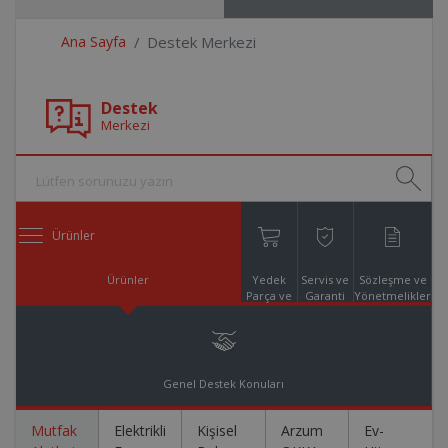
Ana Sayfa
Destek Merkezi
Destek
Merkezi
Ürünler
Ürünler
Yedek
Servis ve
Sözleşme ve
Parça ve
Garanti
Yönetmelikler
Aksesuar
Online
Alışveriş
Genel Destek Konuları
Mutfak
Elektrikli
Kişisel
Arzum
Ev-