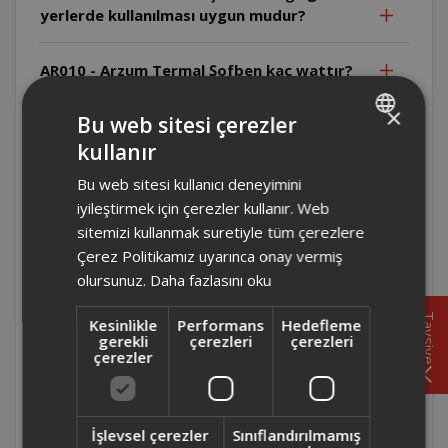
yerlerde kullanılması uygun mudur?
AR010 - Arzum Termal Şofben kaç wattır?
×
Bu web sitesi çerezler
AR010 - Arzum Termal Şofben mutfak
kullanımı için uygun mudur?
kullanır
TURKISH
Bu web sitesi kullanıcı deneyimini
ENGLISH
AR012 - Arzum Laguna şofben ürününde
iyileştirmek için çerezler kullanır. Web
elektrik kaçaklarına karşı üründe ne tür bir
sitemizi kullanmak suretiyle tüm çerezlere
koruma bulunur?
Çerez Politikamız uyarınca onay vermiş
olursunuz.
Daha fazlasını oku
AR012 - Arzum Laguna şofben ürününde su
Tavsiye
basıncı düştüğünde cihazın zarar görmesi
Kesinlikle
Performans
Hedefleme
gerekli
çerezleri
çerezleri
nasıl engellenir?
çerezler
AR012 - Arzum Laguna şofben ürününde
aşırı su ısınmasına karşı şofbende bir önlem
İşlevsel çerezler
Sınıflandırılmamış
var mıdır?