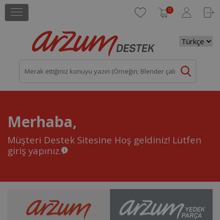
0
Merhaba,
Müşteri Destek Sitesine Hoş geldiniz!
Lütfen
giriş yapınız.