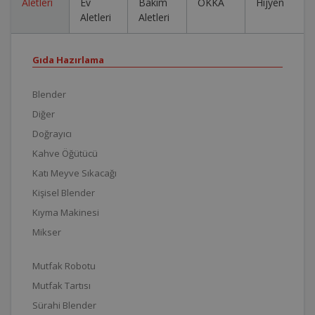
Aletleri
Ev
Bakım
OKKA
Hijyen
Aletleri
Aletleri
Gıda Hazırlama
Blender
Diğer
Doğrayıcı
Kahve Öğütücü
Katı Meyve Sıkacağı
Kişisel Blender
Kıyma Makinesi
Mikser
Mutfak Robotu
Mutfak Tartısı
Sürahi Blender