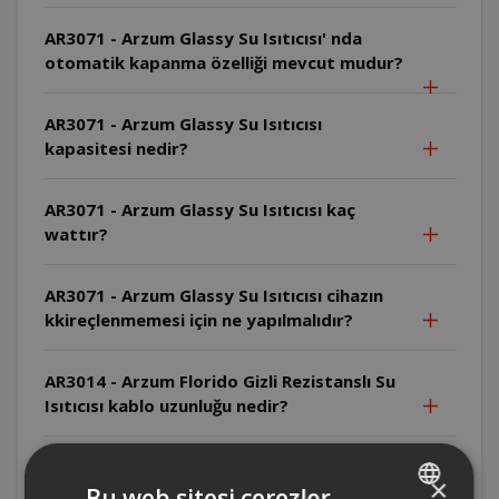
AR3071 - Arzum Glassy Su Isıtıcısı' nda
otomatik kapanma özelliği mevcut mudur?
AR3071 - Arzum Glassy Su Isıtıcısı
kapasitesi nedir?
AR3071 - Arzum Glassy Su Isıtıcısı kaç
wattır?
AR3071 - Arzum Glassy Su Isıtıcısı cihazın
kkireçlenmemesi için ne yapılmalıdır?
AR3014 - Arzum Florido Gizli Rezistanslı Su
Isıtıcısı kablo uzunluğu nedir?
AR3014 - Arzum Florido Gizli Rezistanslı Su
×
Isıtıcısı' nda kapak sabit midir?
Bu web sitesi çerezler