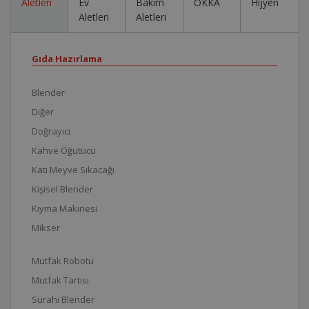
Aletleri
Ev
Bakım
OKKA
Hijyen
Aletleri
Aletleri
Gıda Hazırlama
Blender
Diğer
Doğrayıcı
Kahve Öğütücü
Katı Meyve Sıkacağı
Kişisel Blender
Kıyma Makinesi
Mikser
Mutfak Robotu
Mutfak Tartısı
Sürahi Blender