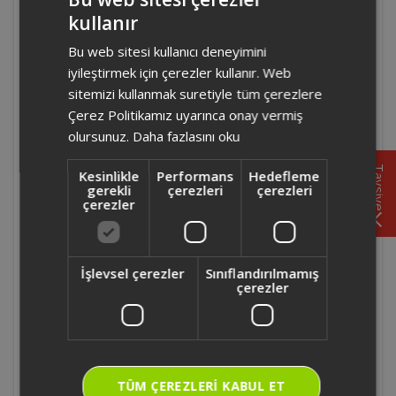
kullanır
TURKISH
AR3062 - Arzum Jollietea Çay Makinesi,
Bu web sitesi kullanıcı deneyimini
ENGLISH
kireç lekeleri nasıl temizlenir?
iyileştirmek için çerezler kullanır. Web
sitemizi kullanmak suretiyle tüm çerezlere
AR3015-Arzum Bollente Gizli Rezistanslı Su
Çerez Politikamız uyarınca onay vermiş
Isıtıcısı'nın kablo uzunluğu ne kadardır?
olursunuz.
Daha fazlasını oku
Tavsiye
Kesinlikle
Performans
Hedefleme
AR3015-Arzum Bollente Gizli Rezistanslı Su
gerekli
çerezleri
çerezleri
Isıtıcısı'nın iç malzemesi çelik midir?
çerezler
AR3048 - Arzum Estilo Su Isıtıcısının gövde
materyali nedir?
İşlevsel çerezler
Sınıflandırılmamış
çerezler
AR3048 - Arzum Estilo Su Isıtıcısının sussuz
çalışmayı önlemesi için uyarı sistemi var
mıdır?
TÜM ÇEREZLERI KABUL ET