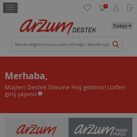
0
Merhaba,
Müşteri Destek Sitesine Hoş geldiniz!
Lütfen
giriş yapınız.