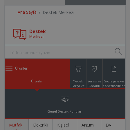
Ana Sayfa
Destek Merkezi
Destek
Merkezi
Ürünler
Ürünler
Yedek
Servis ve
Sözleşme ve
Parça ve
Garanti
Yönetmelikler
Aksesuar
Online
Alışveriş
Genel Destek Konuları
Mutfak
Elektrikli
Kişisel
Arzum
Ev-