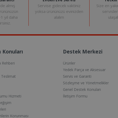
Servise gidecek vaktiniz
Size en yakı
nde almış
yoksa ürününüzü evinizden
servisle
ürününüzün
alalım
ulaşab
+1 yıl daha
rsiniz.
 Konuları
Destek Merkezi
a Rehberi
Ürünler
Yedek Parça ve Aksesuar
e Teslimat
Servis ve Garanti
Sözleşme ve Yönetmelikler
Genel Destek Konuları
lumu Hizmeti
İletişim Formu
Değişim
eleri
erilerin Korunması