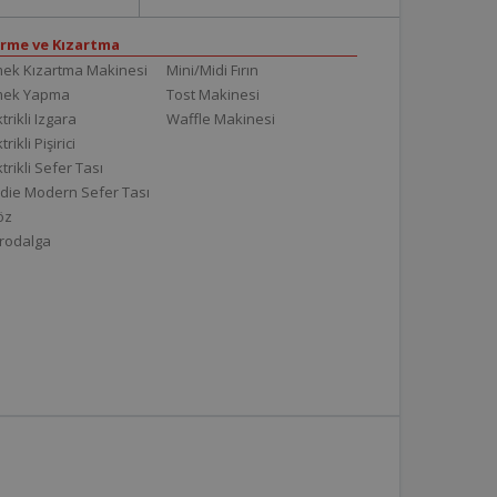
irme ve Kızartma
ek Kızartma Makinesi
Mini/Midi Fırın
mek Yapma
Tost Makinesi
trikli Izgara
Waffle Makinesi
trikli Pişirici
ktrikli Sefer Tası
die Modern Sefer Tası
töz
rodalga