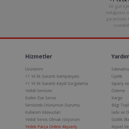
30 gün içi
olduğunuz 
garantisini 
uzatabili
Hizmetler
Yardım
Ürünlerim
Satınalm
+1 Yıl Ek Garanti Kampanyası
Üyelik
+1 Yıl Ek Garanti Kaydı Sorgulama
Sipariş v
Yetkili Servisler
Ödeme
Evden Eve Servis
Kargo
Servisteki Ürünümün Durumu
Bilgi Top
Kullanım Kılavuzları
İade ve 
Yetkili Servis Olmak İstiyorum
Gizlilik İlk
Yedek Parça Online Alışveriş
Kişisel V