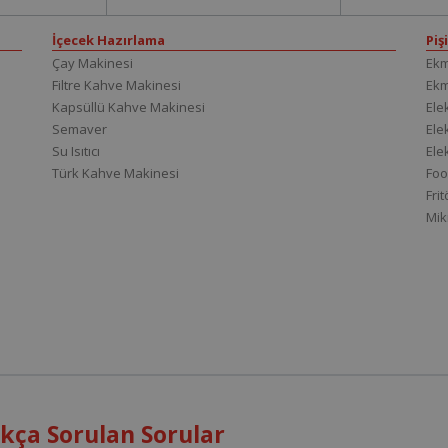
İçecek Hazırlama
Piş
Çay Makinesi
Ekm
Filtre Kahve Makinesi
Ek
Kapsüllü Kahve Makinesi
Elek
Semaver
Elek
Su Isıtıcı
Ele
Türk Kahve Makinesi
Foo
Fri
Mik
kça Sorulan Sorular