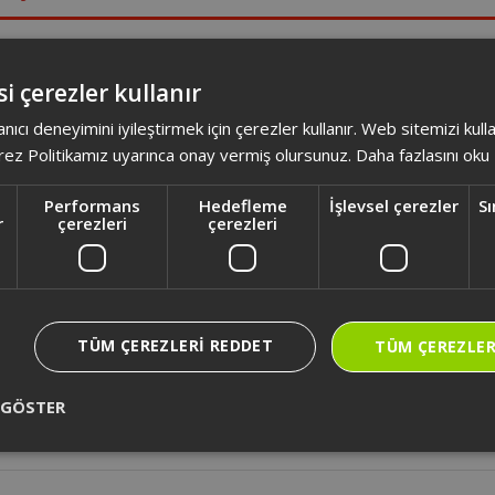
ahi Blender'ın ürün boyutları nedir?
i çerezler kullanır
anıcı deneyimini iyileştirmek için çerezler kullanır. Web sitemizi kul
le mutfakta neler hazırlanabilir?
ez Politikamız uyarınca onay vermiş olursunuz.
Daha fazlasını oku
 kaç farklı hız ayarı seçeneği bulunur?
Performans
Hedefleme
İşlevsel çerezler
Sı
r
çerezleri
çerezleri
n bıçak yapısı ve malzemesi nedir?
n sürahi haznesinin kapasitesi ne kadardır?
TÜM ÇEREZLERI REDDET
TÜM ÇEREZLER
 kaç Watt motor gücüne sahiptir?
 GÖSTER
r' da öğütücü aparat mevcut mudur?