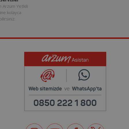
n Arzum Yetkili
rine kolayca
ilirsiniz
Web sitemizde
ve
WhatsApp'ta
0850 222 1 800