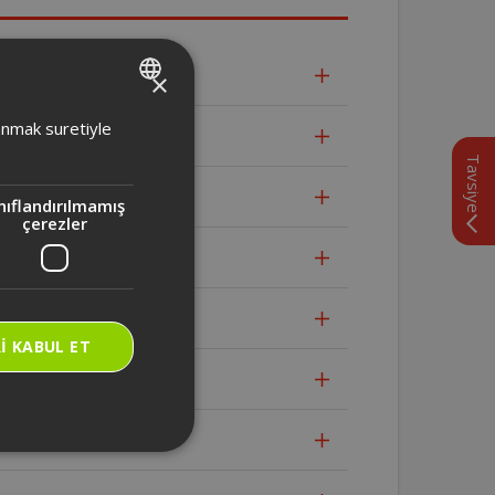
×
TURKISH
lanmak suretiyle
ENGLISH
Tavsiye
nıflandırılmamış
çerezler
I KABUL ET