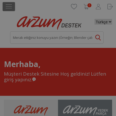
0
Merhaba,
Müşteri Destek Sitesine Hoş geldiniz!
Lütfen
giriş yapınız.