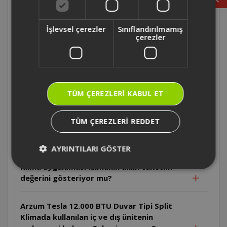
kadardır?
İşlevsel çerezler
Sınıflandırılmamış
çerezler
Arzum Tesla 12.000 BTU Duvar Tipi Split
Klima'nın ısıtma enerjisi hangi sınıftır?
Arzum Tesla 12.000 BTU Duvar Tipi Split
Klima ısıtma verimliliği nasıldır?
TÜM ÇEREZLERI KABUL ET
Arzum Tesla 12.000 BTU Duvar Tipi Split
TÜM ÇEREZLERI REDDET
Klima soğutma verimliliği nasıldır?
AYRINTILARI GÖSTER
Arzum Tesla 12.000 BTU Duvar Tipi Split
Klima uygulaması klimanın anlık tüketim
değerini gösteriyor mu?
Arzum Tesla 12.000 BTU Duvar Tipi Split
Klimada kullanılan iç ve dış ünitenin