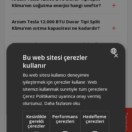
Klima'nın soğutma enerjisi hangi sınıftır?
Arzum Tesla 12.000 BTU Duvar Tipi Split
Klima'nın ısıtma kapasitesi ne kadardır?
Arzum Tesla 12.000 BTU Duvar Tipi Split
Klima'nın soğutma kapasitesi ne kadardır?
×
Bu web sitesi çerezler
kullanır
TURKISH
Arzum Tesla 12.000 BTU Duvar Tipi Split
Klima'da iç ünite ve dış ünite ses seviyesi
Bu web sitesi kullanıcı deneyimini
ENGLISH
kaçtır?
iyileştirmek için çerezler kullanır. Web
sitemizi kullanmak suretiyle tüm çerezlere
Arzum Tesla 12.000 BTU Duvar Tipi Split
Çerez Politikamız uyarınca onay vermiş
Klima için yıllık ısıtma tüketimi ne
olursunuz.
Daha fazlasını oku
kadardır?
Tavsiye
Kesinlikle
Performans
Hedefleme
gerekli
çerezleri
çerezleri
Arzum Tesla 12.000 BTU Duvar Tipi Split
çerezler
Klima için yıllık soğutma tüketimi ne