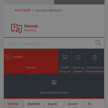
Ana Sayfa
Destek Merkezi
Destek
Merkezi
Ürünler
Ürünler
Yedek
Servis ve
Sözleşme ve
Parça ve
Garanti
Yönetmelikler
Aksesuar
Online
Alışveriş
Genel Destek Konuları
Mutfak
Elektrikli
Kişisel
Arzum
Ev-