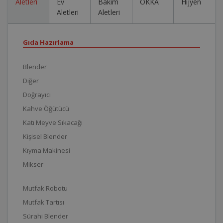
Aletleri
Ev
Bakım
OKKA
Hijyen
Aletleri
Aletleri
Gıda Hazırlama
Blender
Diğer
Doğrayıcı
Kahve Öğütücü
Katı Meyve Sıkacağı
Kişisel Blender
Kıyma Makinesi
Mikser
Mutfak Robotu
Mutfak Tartısı
Sürahi Blender