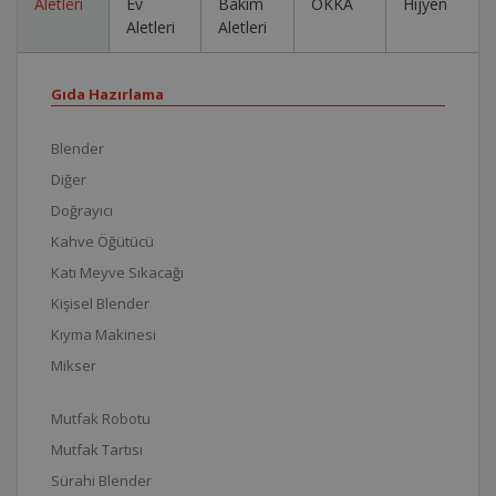
Aletleri
Ev
Bakım
OKKA
Hijyen
Aletleri
Aletleri
Gıda Hazırlama
Blender
Diğer
Doğrayıcı
Kahve Öğütücü
Katı Meyve Sıkacağı
Kişisel Blender
Kıyma Makinesi
Mikser
Mutfak Robotu
Mutfak Tartısı
Sürahi Blender