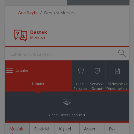
Ana Sayfa
Destek Merkezi
Destek
Merkezi
Ürünler
Ürünler
Yedek
Servis ve
Sözleşme ve
Parça ve
Garanti
Yönetmelikler
Aksesuar
Online
Alışveriş
Genel Destek Konuları
Mutfak
Elektrikli
Kişisel
Arzum
Ev-