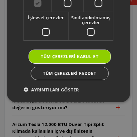
kadardır?
İşlevsel çerezler
Sınıflandırılmamış
çerezler
Arzum Tesla 12.000 BTU Duvar Tipi Split
Klima'nın ısıtma enerjisi hangi sınıftır?
Arzum Tesla 12.000 BTU Duvar Tipi Split
Klima ısıtma verimliliği nasıldır?
TÜM ÇEREZLERI KABUL ET
Arzum Tesla 12.000 BTU Duvar Tipi Split
TÜM ÇEREZLERI REDDET
Klima soğutma verimliliği nasıldır?
AYRINTILARI GÖSTER
Arzum Tesla 12.000 BTU Duvar Tipi Split
Klima uygulaması klimanın anlık tüketim
değerini gösteriyor mu?
Arzum Tesla 12.000 BTU Duvar Tipi Split
Klimada kullanılan iç ve dış ünitenin