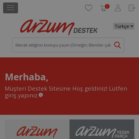
0
Merhaba,
Müşteri Destek Sitesine Hoş geldiniz!
Lütfen
giriş yapınız.