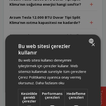
Klima'nın soğutma enerjisi hangi sınıftır?
Arzum Tesla 12.000 BTU Duvar Tipi Split
Klima'nın ısıtma kapasitesi ne kadardır?
Arzum Tesla 12.000 BTU Duvar Tipi Split
Klima'nın soğutma kapasitesi ne kadardır?
×
Bu web sitesi çerezler
kullanır
TURKISH
Arzum Tesla 12.000 BTU Duvar Tipi Split
Klima'da iç ünite ve dış ünite ses seviyesi
Bu web sitesi kullanıcı deneyimini
ENGLISH
kaçtır?
iyileştirmek için çerezler kullanır. Web
sitemizi kullanmak suretiyle tüm çerezlere
Arzum Tesla 12.000 BTU Duvar Tipi Split
Çerez Politikamız uyarınca onay vermiş
Klima için yıllık ısıtma tüketimi ne
olursunuz.
Daha fazlasını oku
kadardır?
Tavsiye
Kesinlikle
Performans
Hedefleme
gerekli
çerezleri
çerezleri
Arzum Tesla 12.000 BTU Duvar Tipi Split
çerezler
Klima için yıllık soğutma tüketimi ne