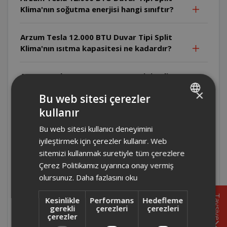
Klima'nın soğutma enerjisi hangi sınıftır?
Arzum Tesla 12.000 BTU Duvar Tipi Split
Klima'nın ısıtma kapasitesi ne kadardır?
Arzum Tesla 12.000 BTU Duvar Tipi Split
Klima'nın soğutma kapasitesi ne kadardır?
×
Bu web sitesi çerezler
kullanır
TURKISH
Arzum Tesla 12.000 BTU Duvar Tipi Split
Klima'da iç ünite ve dış ünite ses seviyesi
Bu web sitesi kullanıcı deneyimini
ENGLISH
kaçtır?
iyileştirmek için çerezler kullanır. Web
sitemizi kullanmak suretiyle tüm çerezlere
Arzum Tesla 12.000 BTU Duvar Tipi Split
Çerez Politikamız uyarınca onay vermiş
Klima için yıllık ısıtma tüketimi ne
olursunuz.
Daha fazlasını oku
kadardır?
Tavsiye
Kesinlikle
Performans
Hedefleme
gerekli
çerezleri
çerezleri
Arzum Tesla 12.000 BTU Duvar Tipi Split
çerezler
Klima için yıllık soğutma tüketimi ne