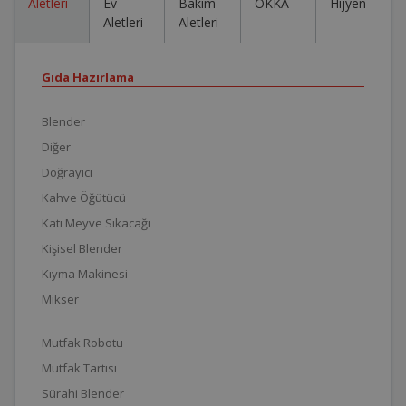
Aletleri
Ev
Bakım
OKKA
Hijyen
Aletleri
Aletleri
Gıda Hazırlama
Blender
Diğer
Doğrayıcı
Kahve Öğütücü
Katı Meyve Sıkacağı
Kişisel Blender
Kıyma Makinesi
Mikser
Mutfak Robotu
Mutfak Tartısı
Sürahi Blender