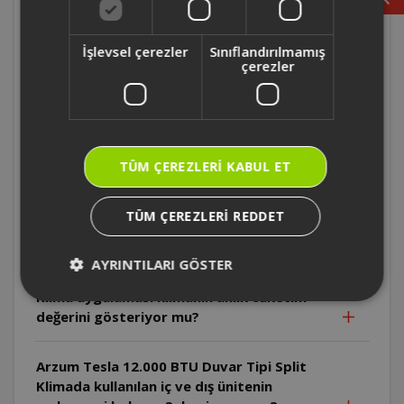
kadardır?
İşlevsel çerezler
Sınıflandırılmamış
çerezler
Arzum Tesla 12.000 BTU Duvar Tipi Split
Klima'nın ısıtma enerjisi hangi sınıftır?
Arzum Tesla 12.000 BTU Duvar Tipi Split
Klima ısıtma verimliliği nasıldır?
TÜM ÇEREZLERI KABUL ET
Arzum Tesla 12.000 BTU Duvar Tipi Split
TÜM ÇEREZLERI REDDET
Klima soğutma verimliliği nasıldır?
AYRINTILARI GÖSTER
Arzum Tesla 12.000 BTU Duvar Tipi Split
Klima uygulaması klimanın anlık tüketim
değerini gösteriyor mu?
Arzum Tesla 12.000 BTU Duvar Tipi Split
Klimada kullanılan iç ve dış ünitenin