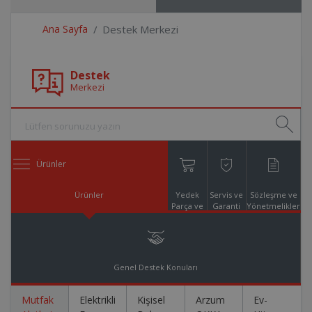
Ana Sayfa
Destek Merkezi
Destek
Merkezi
Ürünler
Ürünler
Yedek
Servis ve
Sözleşme ve
Parça ve
Garanti
Yönetmelikler
Aksesuar
Online
Alışveriş
Genel Destek Konuları
Mutfak
Elektrikli
Kişisel
Arzum
Ev-