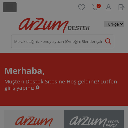
0
Merhaba,
Müşteri Destek Sitesine Hoş geldiniz!
Lütfen
giriş yapınız.