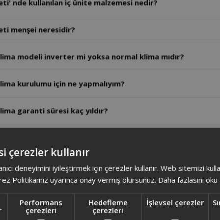
ti' nde kullanılan iç ünite malzemesi nedir?
eti menşei neresidir?
lima modeli inverter mi yoksa normal klima mıdır?
Klima kurulumu için ne yapmalıyım?
ima garanti süresi kaç yıldır?
Arzum Tesla 12.000 BTU Duvar Tipi Split Klima'nın soğutma enerjisi hangi sınıftır?
i çerezler kullanır
lima'nın ısıtma kapasitesi ne kadardır?
anıcı deneyimini iyileştirmek için çerezler kullanır. Web sitemizi kul
ez Politikamız uyarınca onay vermiş olursunuz.
Daha fazlasını oku
Klima'nın soğutma kapasitesi ne kadardır?
Performans
Hedefleme
İşlevsel çerezler
Sı
r
çerezleri
çerezleri
ima'da iç ünite ve dış ünite ses seviyesi kaçtır?