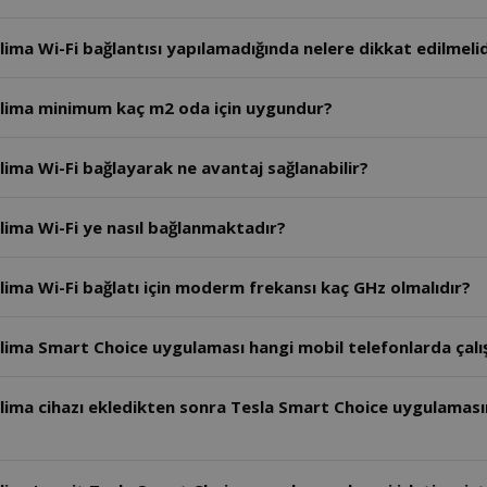
ima Wi-Fi bağlantısı yapılamadığında nelere dikkat edilmelid
Klima minimum kaç m2 oda için uygundur?
Arzum Tesla 12.000 BTU Duvar Tipi Split Klima Wi-Fi bağlayarak ne avantaj sağlanabilir?
Arzum Tesla 12.000 BTU Duvar Tipi Split Klima Wi-Fi ye nasıl bağlanmaktadır?
Arzum Tesla 12.000 BTU Duvar Tipi Split Klima Wi-Fi bağlatı için moderm frekansı kaç GHz olmalıdır?
lima Smart Choice uygulaması hangi mobil telefonlarda çalış
la Smart Choice uygulamasında kontrol ekranı nasıl