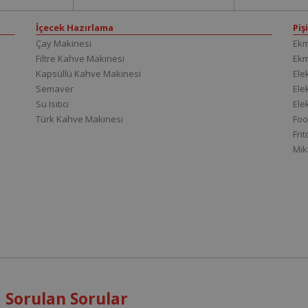
İçecek Hazırlama
Piş
Çay Makinesi
Ekm
Filtre Kahve Makinesi
Ek
Kapsüllü Kahve Makinesi
Elek
Semaver
Elek
Su Isıtıcı
Ele
Türk Kahve Makinesi
Foo
Fri
Mik
 Sorulan Sorular