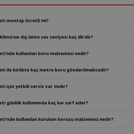
TESLA 12.000 BTU Duvar Tipi Split Klima Seti montajı ücretli mi?
lima’nın dış ünite ses seviyesi kaç db’dir?
eti’nde kullanılan boru malzemesi nedir?
eti ile birlikte kaç metre boru gönderilmektedir?
i için yetkili servis var mıdır?
eti günlük kullanımda kaç kw sarf eder?
eti'nde kullanılan kurulum borusu malzemesi nedir?