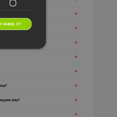
I KABUL ET
 mu?
bakır mı?aleminyum mu?