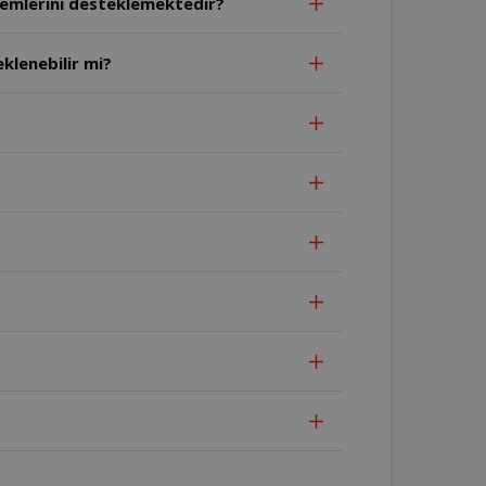
stemlerini desteklemektedir?
''uygulamasına birden fazla cihaz eklenebilir mi?