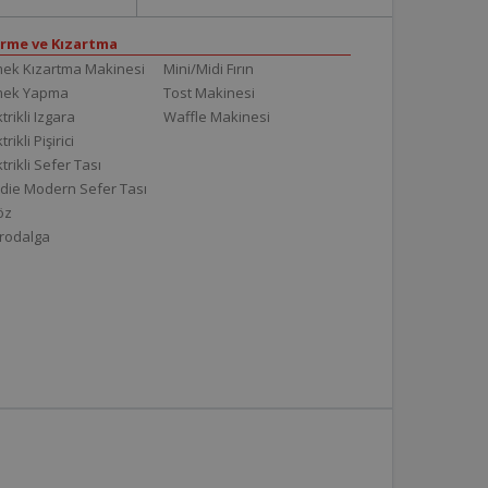
irme ve Kızartma
ek Kızartma Makinesi
Mini/Midi Fırın
mek Yapma
Tost Makinesi
trikli Izgara
Waffle Makinesi
trikli Pişirici
ktrikli Sefer Tası
die Modern Sefer Tası
töz
rodalga