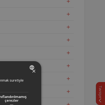
×
TURKISH
lanmak suretiyle
ENGLISH
Tavsiye
nıflandırılmamış
çerezler