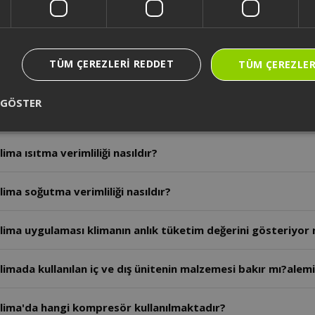
ima için yıllık ısıtma tüketimi ne kadardır?
TÜM ÇEREZLERI REDDET
TÜM ÇEREZLER
ima için yıllık soğutma tüketimi ne kadardır?
 GÖSTER
Arzum Tesla 12.000 BTU Duvar Tipi Split Klima'nın ısıtma enerjisi hangi sınıftır?
ma ısıtma verimliliği nasıldır?
ima soğutma verimliliği nasıldır?
Klima uygulaması klimanın anlık tüketim değerini gösteriyor
Arzum Tesla 12.000 BTU Duvar Tipi Split Klimada kullanılan iç ve dış ünitenin malzemesi 
Klima'da hangi kompresör kullanılmaktadır?