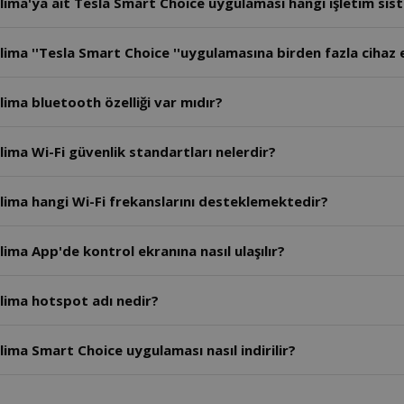
lima'ya ait Tesla Smart Choice uygulaması hangi işletim si
Arzum Tesla 12.000 BTU Duvar Tipi Split Klima ''Tesla Smart Choice 
lima bluetooth özelliği var mıdır?
Arzum Tesla 12.000 BTU Duvar Tipi Split Klima Wi-Fi güvenlik standartları nelerdir?
lima hangi Wi-Fi frekanslarını desteklemektedir?
ima App'de kontrol ekranına nasıl ulaşılır?
lima hotspot adı nedir?
ima Smart Choice uygulaması nasıl indirilir?