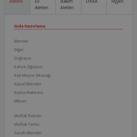
Aletleri
Ev
Bakım
OKKA
Hijyen
Aletleri
Aletleri
Gıda Hazırlama
Blender
Diğer
Doğrayıcı
Kahve Öğütücü
Katı Meyve Sıkacağı
Kişisel Blender
Kıyma Makinesi
Mikser
Mutfak Robotu
Mutfak Tartısı
Sürahi Blender