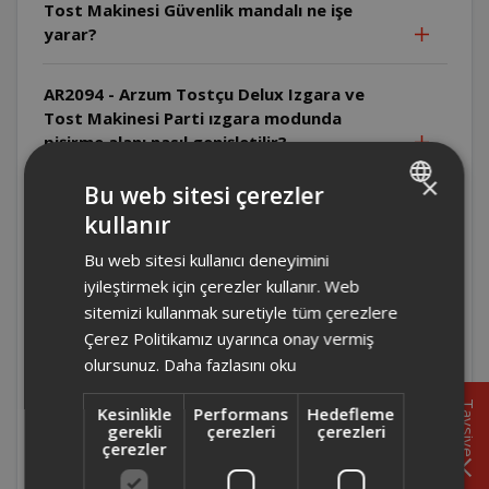
Tost Makinesi Güvenlik mandalı ne işe
yarar?
AR2094 - Arzum Tostçu Delux Izgara ve
Tost Makinesi Parti ızgara modunda
pişirme alanı nasıl genişletilir?
×
Bu web sitesi çerezler
AR2094 - Arzum Tostçu Delux Izgara ve
kullanır
Tost Makinesi Tek taraflı ızgarada üst
TURKISH
kapak nasıl konumlandırılır?
Bu web sitesi kullanıcı deneyimini
ENGLISH
iyileştirmek için çerezler kullanır. Web
AR2094 - Arzum Tostçu Delux Izgara ve
sitemizi kullanmak suretiyle tüm çerezlere
Tost Makinesi Çift taraflı ızgarada
Çerez Politikamız uyarınca onay vermiş
yiyecekler çevrilmeli midir?
olursunuz.
Daha fazlasını oku
Tavsiye
Kesinlikle
Performans
Hedefleme
AR2094 - Arzum Tostçu Delux Izgara ve
gerekli
çerezleri
çerezleri
Tost Makinesi Isı ayarı nasıl yapılır?
çerezler