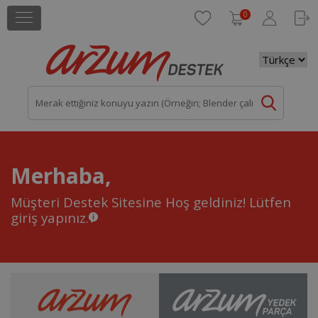
0
Merhaba,
Müşteri Destek Sitesine Hoş geldiniz!
Lütfen
giriş yapınız.