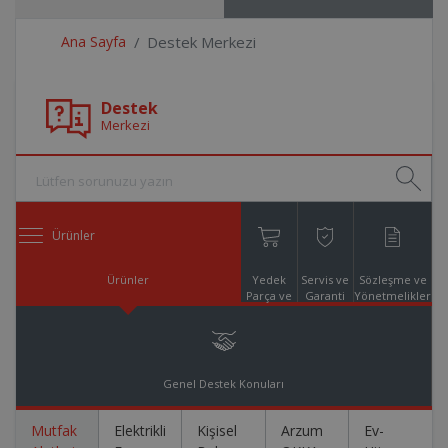
Ana Sayfa
Destek Merkezi
Destek
Merkezi
Ürünler
Ürünler
Yedek
Servis ve
Sözleşme ve
Parça ve
Garanti
Yönetmelikler
Aksesuar
Online
Alışveriş
Genel Destek Konuları
Mutfak
Elektrikli
Kişisel
Arzum
Ev-