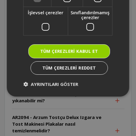
AR2094 - Arzum Tostçu Delux Izgara ve
Tost Makinesi İlk kullanımda neden duman
İşlevsel çerezler
Sınıflandırılmamış
çıkabilir?
çerezler
AR2094 - Arzum Tostçu Delux Izgara ve
Tost Makinesi Kablo neden sıcak
yüzeylerden uzak tutulmalıdır?
TÜM ÇEREZLERI KABUL ET
AR2094 - Arzum Tostçu Delux Izgara ve
TÜM ÇEREZLERI REDDET
Tost Makinesi Cihaz suya daldırılabilir mi?
AYRINTILARI GÖSTER
AR2094 - Arzum Tostçu Delux Izgara ve
Tost Makinesi Plakalar bulaşık makinesinde
yıkanabilir mi?
AR2094 - Arzum Tostçu Delux Izgara ve
Tost Makinesi Plakalar nasıl
temizlenmelidir?