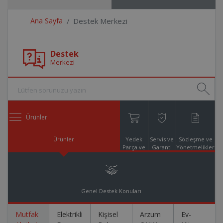
Ana Sayfa
Destek Merkezi
Destek
Merkezi
Ürünler
Ürünler
Yedek
Servis ve
Sözleşme ve
Parça ve
Garanti
Yönetmelikler
Aksesuar
Online
Alışveriş
Genel Destek Konuları
Mutfak
Elektrikli
Kişisel
Arzum
Ev-