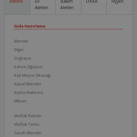
Aletleri
Ev
Bakım
OKKA
Hijyen
Aletleri
Aletleri
Gıda Hazırlama
Blender
Diğer
Doğrayıcı
Kahve Öğütücü
Katı Meyve Sıkacağı
Kişisel Blender
Kıyma Makinesi
Mikser
Mutfak Robotu
Mutfak Tartısı
Sürahi Blender