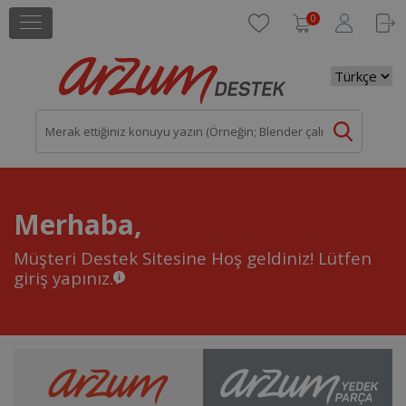
0
Merhaba,
Müşteri Destek Sitesine Hoş geldiniz!
Lütfen
giriş yapınız.