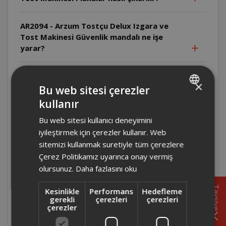
AR2094 - Arzum Tostçu Delux Izgara ve
Tost Makinesi Güvenlik mandalı ne işe
yarar?
AR2094 - Arzum Tostçu Delux Izgara ve
×
Tost Makinesi Parti ızgara modunda
Bu web sitesi çerezler
pişirme alanı nasıl genişletilir?
kullanır
TURKISH
Bu web sitesi kullanıcı deneyimini
ENGLISH
AR2094 - Arzum Tostçu Delux Izgara ve
iyileştirmek için çerezler kullanır. Web
Tost Makinesi Tek taraflı ızgarada üst
sitemizi kullanmak suretiyle tüm çerezlere
kapak nasıl konumlandırılır?
Çerez Politikamız uyarınca onay vermiş
olursunuz.
Daha fazlasını oku
AR2094 - Arzum Tostçu Delux Izgara ve
Tost Makinesi Çift taraflı ızgarada
Tavsiye
Kesinlikle
Performans
Hedefleme
yiyecekler çevrilmeli midir?
gerekli
çerezleri
çerezleri
çerezler
AR2094 - Arzum Tostçu Delux Izgara ve