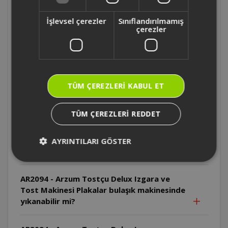
Tost Makinesi Isı ayarı nasıl yapılır?
İşlevsel çerezler
Sınıflandırılmamış
çerezler
AR2094 - Arzum Tostçu Delux Izgara ve
Tost Makinesi İlk kullanımda neden duman
çıkabilir?
TÜM ÇEREZLERI KABUL ET
AR2094 - Arzum Tostçu Delux Izgara ve
Tost Makinesi Kablo neden sıcak
yüzeylerden uzak tutulmalıdır?
TÜM ÇEREZLERI REDDET
AR2094 - Arzum Tostçu Delux Izgara ve
AYRINTILARI GÖSTER
Tost Makinesi Cihaz suya daldırılabilir mi?
AR2094 - Arzum Tostçu Delux Izgara ve
Tost Makinesi Plakalar bulaşık makinesinde
yıkanabilir mi?